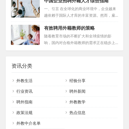
中国企业招聘外籍人才综合指南
请外籍教师时应当考虑的关键因素，以及如
业的风貌，但幼儿园仍然是外教招聘的热门
要。学校不仅可以在自己的网站上发布招聘
何为孩子们创造一个最佳的语言学习环境。
领域。 那么，幼儿园在招聘外籍教师时，究
一、引言 在全球化的商业环境中，企业越来
信...
英语水平：幼儿园的期望 随着国际教育的深
竟有哪些秘诀呢？ 首先，我们得谈谈母语国
越依赖于国际人才库的丰富资源。然而，雇
入人心，许多幼儿园对外教的英语水平有着
籍和工作许可证的匹配度。从事英语教学的
佣外国人并非简单的招募过程，而是涉及到
严格的要求。这不仅是因为他们需要用英语
有效聘用外籍教师的策略
外籍教师必须来自英语母语国家，这不仅关
一系列复杂的法律问题。为了确保招聘外国
与孩子们交流，还因为他们的英语水平决定
乎发音的纯正性，更是对孩子语言能力的深
员工的过程顺利且合法，本指南将为中国企
随着教育市场的不断扩大和全球疫情的影
了孩子们的语言...
远影响。工作许可证是另一个不可或缺的条
业招聘外籍人才提供详细而全面的指引。聘
响，国内对合格外籍教师的需求正在稳步上
件，它代表了候选人符合我国的文化和教育
外网(TeacherRecord)是专业外教招聘解决方
升。这一趋势为教育机构带来了挑战，但同
工作许可规定。 其次，高标准的资格要求是
案平台。我们深耕外教招聘领域10年，服务
时也带来了机遇。为了在这个充满变数的招
幼儿园外教招聘的关键因素。根据地方政
多家教育机构，积累了丰富的招聘经验和100
聘迷宫中找到合适的外籍教师，我们需要制
资讯分类
策，一些城市...
余万外教资源。 二、外国人就业法规概览 在
定有效的策略。 利用专业外教招聘平台 随着
开始招聘之前，企业必须首先了解和解读相
科技的进步，越来越多的专业招聘平台如小
外教生活
经验分享
关的外国人就业法规。这包括但不限于《中
锐等崭露头角，它们为教育机构提供了广泛
华人民共和国国籍法》和《外...
的外籍教师资源。这些平台通常具有高度的
行业资讯
聘外新闻
专业性和可信度，能够帮助教育机构快速定
聘外指南
外教教学
位到符合需求的候选人。尽管这些平台的使
用简单便捷，但教育机构仍需注意筛选过程
政策法规
热点信息
的效率和准确性。因此，对于长期招聘或时
间充裕的情况下，...
外教中介名单