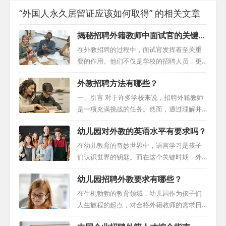
“外国人永久居留证应该如何取得” 的相关文章
揭秘招聘外籍教师中面试官的关键作
用
在外教招聘的过程中，面试官发挥着至关重
要的作用。他们不仅是学校的招聘人员，更
是学校的形象代表和文化的传播者。本文将
外教招聘方法有哪些？
深入探讨面试官在招聘外籍教师过程中的关
键作用，以及如何提高面试官的素质和能
一、引言 对于许多学校来说，招聘外籍教师
力，以更好地为学校招聘到优秀的外籍教
是一项充满挑战的任务。然而，通过理解并
师。 首先，面试官是学校的第一印象。对于
应用一系列有效的招聘策略，这个过程可以
幼儿园对外教的英语水平有要求吗？
许多潜在的外籍教师来说，面试是他们了解
变得更加顺利、高效。本篇文章将提供一套
学校的第一步。因此，面试官的形象和态度
详尽的指南，帮助学校更好地理解和实施外
在幼儿教育的奇妙世界中，语言学习是孩子
往往决定了候选人对于学校的整体印象。一
籍教师招聘的策略。 二、明确招聘需求 在开
们认识世界的钥匙。而在这个关键时期，外
个友好、专业、有礼貌的面试官能够给候选
始招聘之前，学校需要明确他们对外籍教师
籍教师的作用日益凸显。他们不仅带来了不
人留下良好的印象，吸引更多高素质的求职
幼儿园招聘外教要求有哪些？
的期望。这包括工作职责、资格要求、教学
同的文化视角，还为孩子们创造了丰富的语
者。 其次，面试官需要充分了解学校的文化
风格以及期望的国籍等。清晰明确的职位描
言环境。然而，聘请外籍教师并非简单的任
在生机勃勃的教育领域，幼儿园作为孩子们
和价值观，以便在面...
述有助于吸引合适的候选人，并使整个招聘
务。他们的选择直接影响到孩子们的语言学
人生旅程的起点，对合格外籍教师的需求日
过程更加高效。 三、多渠道招聘 现代社会信
习效果。因此，本文将深入探讨幼儿园在聘
益旺盛。尽管双减政策的实施改变了教育行
息传播迅速，利用多种渠道进行招聘至关重