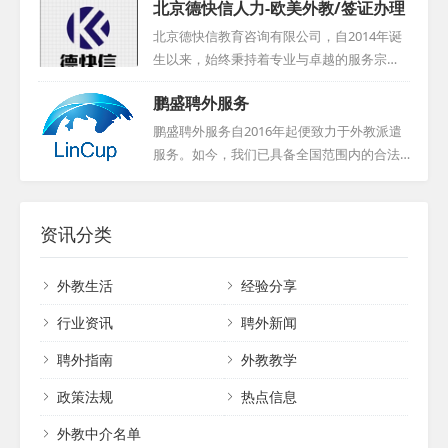
北京德快信人力-欧美外教/签证办理
年努力，我们在国际教育咨询、外教教材研
务咨询有限公司的核心板块，我们专注于为
发、企业商务培训等领域成果斐然，广受国
各类教学机构、企事业单位及个人提供一对
北京德快信教育咨询有限公司，自2014年诞
内外客户好评。我们持有国家外专局颁发的
一英语外教服务。我们严格筛选每一位外教
生以来，始终秉持着专业与卓越的服务宗
资质证书，确保服务专业合法。澳华联团队
候选人，本地外教必经面对面面试与Demo展
旨。公司前身是北京博然智学教育科技有限
汇聚中外精英，以专业知识与技能，高效服
鹏盛聘外服务
示，外地外教则通过电话或网络面试。我们
公司，经过岁月的洗礼与业务的不断拓展，
务各类客户。我们整合国内外资源，发...
杜绝随意推荐，确保深入了解每位外教的背
最终蜕变成为如今的名字——北京德快信教
鹏盛聘外服务自2016年起便致力于外教派遣
景与期望。我们对外教候选人要求严格，必
育咨询有限公司。这家公司致力于成为一家
服务。如今，我们已具备全国范围内的合法
须是来自英美加澳等母语国家的专业人士，
引领行业的优质聘外方案服务商，以深厚的
派遣资质，外教均持有有效工作签证。在短
持有相关教师资格证，并拥有至少两年教学
行业经验和专业的服务团队，为广大客户提
短三年多的时间里，我们成功为超过200家幼
经验。在服务期间，无论何种原因解约，我
供高效、精准的聘外解决方案。无论是企业
儿教育机构、约1200家语言培训及国际学校
资讯分类
们都将提供无限次免...
的海外招聘需求，还是个人的国际职业发展
等机构，输送了大批外籍专业人才。我们不
规划，德快信都能凭借自身的专业能力和资
仅提供外教资源，还负责代办相关用工手
外教生活
经验分享
源优势，为客户提供全方位、个性化的服
续，为企业合法聘用外籍人士提供一站式解
务，助力客户实现国际化的人才发展战略。...
决方案。我们致力于助力您的企业加速“国际
行业资讯
聘外新闻
化”进程，竭诚为您提供专业、高效的服
聘外指南
外教教学
务。...
政策法规
热点信息
外教中介名单