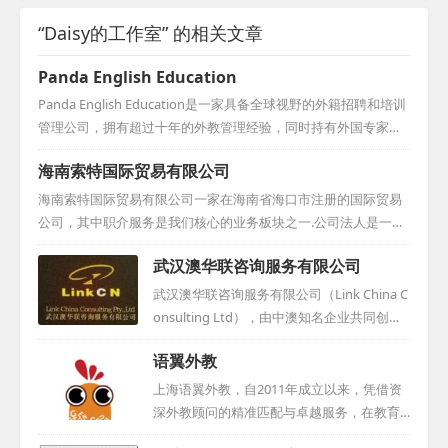
“Daisy的工作室” 的相关文章
Panda English Education
Panda English Education是一家具备全球视野的外籍招聘和培训
管理公司，拥有超过十年的外教管理经验，同时持有外国专家证
及办学许可证。自成立以来，我们一直致力于为多家知名民办幼
海南索特国际贸易有限公司
儿园和小学（诸如浦东的爱绿幼儿园、海富金太阳幼儿园、世纪
星幼儿园、万科实验小学、七宝外国语小学、洋泾外国语小学、
海南索特国际贸易有限公司一家在海南省海口市注册的国际贸易
菊园小学和海桐小学等）稳定地输送外教老师，为这些学校提供
公司，其中职介服务是我们核心的业务板块之一.公司法人是一位
了质量上乘且数量充足的师资支持，因此在业界赢得了广泛的好
长期在中国生活与工作的外籍人士，他拥有遍及全球的关系网络
武汉澳华联咨询服务有限公司
评与卓越的口碑。...
和丰富的人力资源。我们深知每一位客户对于外教的需求都是独
特且个性化的，因此，我们致力于整合各方资源，按照您的具体
武汉澳华联咨询服务有限公司（Link China C
要求，为您精心挑选并推荐最合适的人才。请相信我们的专业与
onsulting Ltd），由中澳知名企业共同创
实力，我们定将竭尽全力，确保您得到满意的服务。期待与您的
立，是国际教育咨询领域的领军企业。自200
语翼外教
合作，共同开创美好的未来！...
5年扎根武汉以来，我们专注于国际文化教
育、外籍人力资源及英语教学研发，提供一
上海语翼外教，自2011年成立以来，凭借资
站式综合服务。在澳洲昆士兰布里斯班，我
深外教顾问的精准匹配与卓越服务，在教育
们也设有分支机构，拓展全球视野。经过多
培训领域树立了良好口碑。作为上海语轶商