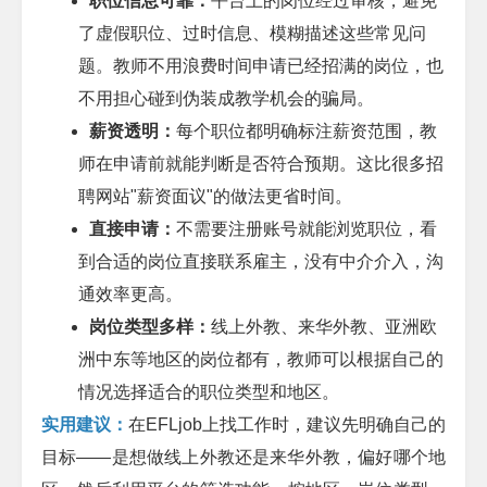
职位信息可靠：
平台上的岗位经过审核，避免
了虚假职位、过时信息、模糊描述这些常见问
题。教师不用浪费时间申请已经招满的岗位，也
不用担心碰到伪装成教学机会的骗局。
薪资透明：
每个职位都明确标注薪资范围，教
师在申请前就能判断是否符合预期。这比很多招
聘网站
"
薪资面议
"
的做法更省时间。
直接申请：
不需要注册账号就能浏览职位，看
到合适的岗位直接联系雇主，没有中介介入，沟
通效率更高。
岗位类型多样：
线上外教、来华外教、亚洲欧
洲中东等地区的岗位都有，教师可以根据自己的
情况选择适合的职位类型和地区。
实用建议：
在
EFLjob
上找工作时，建议先明确自己的
目标
——
是想做线上外教还是来华外教，偏好哪个地