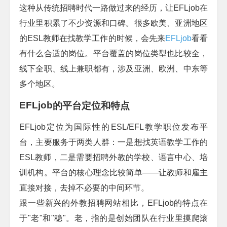
这种从传统招聘时代一路做过来的经历，让
EFLjob
在
行业里积累了不少资源和口碑。很多欧美、亚洲地区
的
ESL
教师在找教学工作的时候，会先来
EFLjob
看看
有什么合适的岗位。平台覆盖的岗位类型也比较全，
线下全职、线上兼职都有，涉及亚洲、欧洲、中东等
多个地区。
EFLjob
的平台定位和特点
EFLjob
定位为国际性的
ESL/EFL
教学职位发布平
台，主要服务于两类人群：一是想找英语教学工作的
ESL
教师，二是需要招聘外教的学校、语言中心、培
训机构。平台的核心理念比较简单
——
让教师和雇主
直接对接，去掉不必要的中间环节。
跟一些新兴的外教招聘网站相比，
EFLjob
的特点在
于
"
老
"
和
"
稳
"
。老，指的是创始团队在行业里摸爬滚