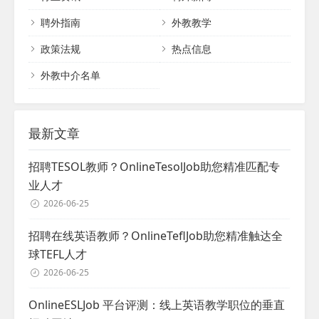
保学生在课...
他们的诚实、正直和责任感等品质，激励着
聘外指南
外教教学
学生追求学术卓越和形成良好的品德。外籍
教师的这种积极影响，使得他们在学生心中
政策法规
热点信息
占据了特殊的地位。 外籍教师的影响力不仅
仅局限于课堂之...
外教中介名单
最新文章
招聘TESOL教师？OnlineTesolJob助您精准匹配专
业人才
2026-06-25
招聘在线英语教师？OnlineTeflJob助您精准触达全
球TEFL人才
2026-06-25
OnlineESLJob 平台评测：线上英语教学职位的垂直