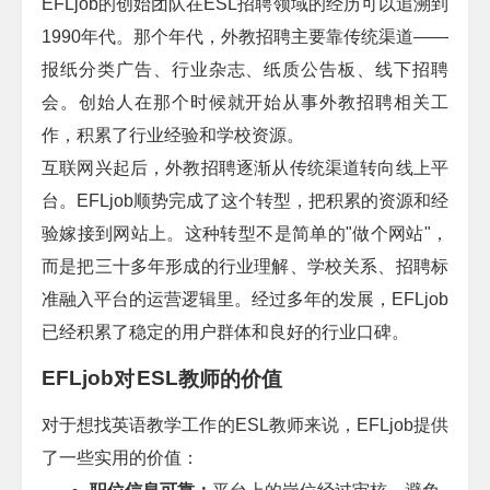
EFLjob
的创始团队在
ESL
招聘领域的经历可以追溯到
1990
年代。那个年代，外教招聘主要靠传统渠道
——
报纸分类广告、行业杂志、纸质公告板、线下招聘
会。创始人在那个时候就开始从事外教招聘相关工
作，积累了行业经验和学校资源。
互联网兴起后，外教招聘逐渐从传统渠道转向线上平
台。
EFLjob
顺势完成了这个转型，把积累的资源和经
验嫁接到网站上。这种转型不是简单的
"
做个网站
"
，
而是把三十多年形成的行业理解、学校关系、招聘标
准融入平台的运营逻辑里。经过多年的发展，
EFLjob
已经积累了稳定的用户群体和良好的行业口碑。
EFLjob
ESL
对
教师的价值
对于想找英语教学工作的
ESL
教师来说，
EFLjob
提供
了一些实用的价值：