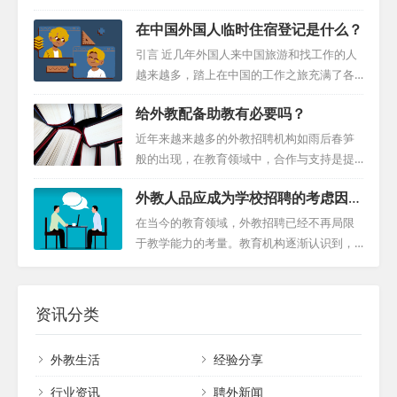
心，更是文化和经济的枢纽。这里有着深厚
说，中国的语言和文化是他们面临的第一道
而，面对陌生的文化和工作环境，他们可能
的文化遗产，使北京居民沉浸在丰富的传统
在中国外国人临时住宿登记是什么？
难关。掌握基本的中文交流能力，无论是普
会遇到一系列挑战。本文旨在为在华外教寻
中。同时，北京的国际学校、全球商业组织
通话还是地方方言，都是与同事、客户和当
求帮助提供一份实用指南，帮助他们有效应
引言 近几年外国人来中国旅游和找工作的人
和国际活动，为外...
地居民建立良好关系的基石。此外，了解中
对这些挑战。 一、与学校和机构建立有效沟
越来越多，踏上在中国的工作之旅充满了各
国的文化习俗和商业礼仪也是必不可少的。
通 面对合同纠纷、调动或其他问题，外籍教
种激动人心的机遇，但同时也伴随着一些必
二、专业能力的提升与适应 在中国，各个行
给外教配备助教有必要吗？
师应首先尝试与所在学校和机构进行开放、
要的行政程序。其中，外国人临时住宿登记
业都在迅速发展，这意味着外国人来华找工
诚实的沟通。通过建设性的谈判，寻求双方
是必不可少的一步。本指南将为您提供详尽
近年来越来越多的外教招聘机构如雨后春笋
作需要不...
都能接受的解决方案。有时，提供合理的经
的信息，以确保您在中国停留期间顺利且合
般的出现，在教育领域中，合作与支持是提
济补偿可以成为促进合作和顺利过渡的有效
规。 了解临时住宿登记表 这张表格对于您在
升教学效果的关键。其中，外籍教师与外教
策略。 二、明确签证转让权利 对于已完成一
外教人品应成为学校招聘的考虑因素
中国的顺利居留至关重要。无论您是入住酒
助教之间的合作，在很多情况下，能够为课
年服务的外籍教师，了解自己在签证转让方
之一
店、学校、企业、机构还是其他任何场所，
堂带来新的活力和深度。本文将深入探讨哪
在当今的教育领域，外教招聘已经不再局限
面...
只要您没有中国大陆身份证，都需要填写“临
里招聘外教？以及配备外教助教在外籍教师
于教学能力的考量。教育机构逐渐认识到，
时住宿登记表”。请记住，在您停留期间，持
课堂中的关键作用，以及如何更好地发挥他
外籍教师的品格在学生的智力和道德发展中
有外国人临时住宿登记表格是必不可少的。
们的价值。 1. 特殊需求的满足 对于一些有特
起着至关重要的作用。因此，在选择外籍教
登记表的种类与获...
殊需求的学生，如年龄较小的学生或有学习
师时，对其性格的细致考察成为了重点。这
资讯分类
障碍的学生，他们需要更多的关注与个性化
些教育者所展现的风度和价值观，有助于塑
支持。在这一方面，助教发挥着不可替代的
造学生的道德观念和人生观。 外籍教师不仅
外教生活
经验分享
作用。他们可以协助外籍教师完成一些日常
仅是知识的传授者，他们通过自身的行为和
的照顾工作，如帮助学生洗手、穿衣等，确
价值观，成为学生心目中有影响力的榜样。
行业资讯
聘外新闻