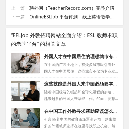
上一篇：
聘外网（TeacherRecord.com）完整介绍
下一篇：
OnlineESLJob 平台评测：线上英语教学职位的垂直招聘网站
“EFLjob 外教招聘网站全面介绍：ESL 教师求职
的老牌平台” 的相关文章
外国人才在中国居住的理想城市有哪
些？
在中国的广袤土地上，有众多城市吸引着外
国人才在中国居住，这些城市不仅为专业发
展提供了无限机会，而且也展现了生活的丰
这些技能是外国人来中国必须要掌握
富多彩。这些城市以其发达的经济、强大的
的
基础设施、友好的社会氛围和丰富的文化活
随着中国经济的崛起和全球化进程的加速，
动，为外籍人士创造了和谐的环境，同时也
越来越多的外国人来华找工作。然而，要想
让外国人在中国能有家的感觉，正是这些特
在这个充满活力的国度取得成功，并非易
在中国工作外教寻求帮助应该怎么
性使他们成为了外籍人才的理想生活城市。
事。本篇文章将为希望在中国发展的外国专
做？
北京：文化与商业的融合 位于中国中心的北
业人士提供一份综合指南。 一、融入中国：
引言 随着中国的教育市场逐渐开放，越来越
京，作为中国的首都，不仅仅是政治的中
跨文化交流的挑战与机遇 对于许多外国人来
多的外籍教师选择在这里寻找职业机会。然