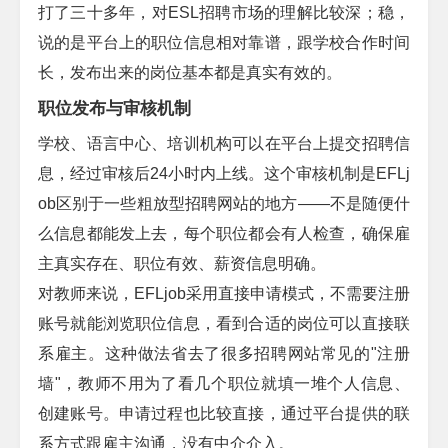
打了三十多年，对
ESL
招聘市场的理解比较深；稳，
说的是平台上的职位信息相对靠谱，跟学校合作时间
长，发布出来的岗位基本都是真实有效的。
职位发布与审核机制
学校、语言中心、培训机构可以在平台上提交招聘信
息，经过审核后
24
小时内上线。这个审核机制是
EFLj
ob
区别于一些粗放型招聘网站的地方
——
不是随便什
么信息都能发上去，每个职位都会有人检查，确保雇
主真实存在、职位有效、薪资信息明确。
对教师来说，
EFLjob
采用直接申请模式，不需要注册
账号就能浏览职位信息，看到合适的岗位可以直接联
系雇主。这种做法省去了很多招聘网站常见的
"
注册
墙
"
，教师不用为了看几个职位就填一堆个人信息、
创建账号。申请过程也比较直接，通过平台提供的联
系方式跟雇主沟通，没有中介介入。