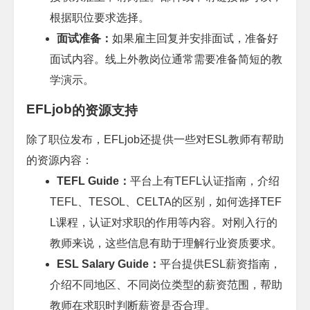
根据职位要求选择。
面试准备：
如果雇主回复并安排面试，准备好
面试内容。线上外教岗位通常需要准备简短的教
学演示。
EFLjob
的资源支持
除了职位发布，
EFLjob
还提供一些对
ESL
教师有帮助
的资源内容：
TEFL Guide
：
平台上有
TEFL
认证指南，介绍
TEFL
、
TESOL
、
CELTA
的区别，如何选择
TEF
L
课程，认证对求职的作用等内容。对刚入行的
教师来说，这些信息有助于理解行业资质要求。
ESL Salary Guide
：
平台提供
ESL
薪资指南，
介绍不同地区、不同岗位类型的薪资范围，帮助
教师在求职时判断薪资是否合理。