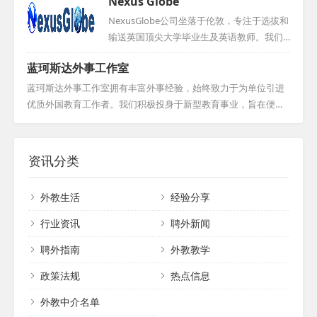
Nexus Globe
求职者呈现众多权威工作机会的同时 ， 还提
理念，精心打造从国际人才筛选、面试，到
衍生出丰富的精英人脉资源，形成了一座庞
供TEFL证书培训服务 。 该公司运营模式类似
签证办理、入境指导等全链条定制化服务。
NexusGlobe公司坐落于伦敦，专注于选拔和
大的人才数据库。我们...
猎头公司 ， 旨在确保外教符合学校各项要求
我们倾听企业招聘全球人才的诉求，也尊重
输送英国顶尖大学毕业生及英语教师。我们
， 并维护双方的权益 。 其目标在于推动东
外籍候选人的求职意愿，力求提供最优质、
的团队由一群拥有超过15年海外留学和工作
西...
蓝珂斯达外事工作室
最贴心的全方位服务。通过广州众汇人才服
经历的精英组成，他们毕业于伦敦商学院、
务有限公司，企业和求职者都能找到满意的
伦敦大学亚非学院等一流学府。自公司成立
蓝珂斯达外事工作室拥有丰富外事经验，始终致力于为单位引进
合作伙伴，实现共赢。...
以来，NexusGlobe已与众多英国知名大学及
优质外国教育工作者。我们积极投身于新型教育事业，旨在便利
语言培训机构建立了稳固的合作关系，如伦
用人单位，为外国人才提供施展才华的平台，为行业注入新的活
敦大学伯贝克学院、考文垂大学、坎特博雷
力与创意！...
教师培训中心、普特茅斯大学，以及Experie
资讯分类
nce English教师培训学校和普特茅斯语言学
校等。我们始终致力于为客户提供最优质的
外教生活
经验分享
人才选拔与输送服务。...
行业资讯
聘外新闻
聘外指南
外教教学
政策法规
热点信息
外教中介名单