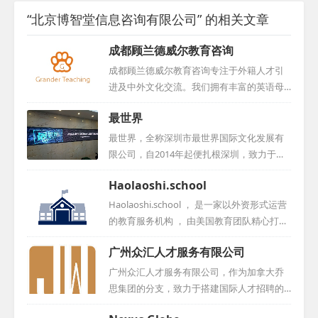
“北京博智堂信息咨询有限公司” 的相关文章
成都顾兰德威尔教育咨询
成都顾兰德威尔教育咨询专注于外籍人才引
进及中外文化交流。我们拥有丰富的英语母
语外籍人才资源，这些人才大多来自英美等
最世界
国家，并且多数未曾踏足中国，易于融入并
适应新环境。多年的积累使我们与众多国外
最世界，全称深圳市最世界国际文化发展有
机构和个人建立了紧密合作关系，确保能够
限公司，自2014年起便扎根深圳，致力于提
长期稳定地提供优秀人才。我们的服务收费
供专业的人力资源服务。公司由一群曾在美
Haolaoshi.school
合理，符合市场行情。如果您有招聘需求，
国工作，并专注于外国专家来华就业的精英
无论是学校还是其他机构，都可与我们取得
团队创立。最世界的业务聚焦于全球中高端
Haolaoshi.school ， 是一家以外资形式运营
联系，我们将为您提供详细的信息和专业的
国际人才的寻访、外国专家的就业安排、人
的教育服务机构 ， 由美国教育团队精心打造
咨询，共同推动中外文化交流与教育事业的
才评估和引进等方面，涵盖科学、教育、文
， 总部位于香港 。 其主要业务聚焦于协助中
发展。...
广州众汇人才服务有限公司
化、卫生、商业等多个领域。我们的服务网
国学校招聘外籍教师 ， 以充分满足教学需求
络遍布全球30多个国家和地区，尤其在北美
。 此外 ， 为更好地服务外籍教师 ， 公司在
广州众汇人才服务有限公司，作为加拿大乔
和欧洲设有多个合作招聘基地，同时在国内
重庆设立了分支机构 ， 提供全方位的支持 。
思集团的分支，致力于搭建国际人才招聘的
也拥有广泛的外国人才社区资源。凭借多年
线上平台Haolaoshi . school的推出 ， 旨在为
一站式平台。公司承袭乔思教育集团的核心
积累，我们构建了众多国内外招聘平台，并