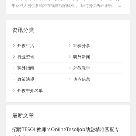
籍教师资源及招聘网络。尽管成立时间尚
年及成人提供多语种在线课程的机构 。 我们提供西班牙语 、 英
短，但凭借卓越的信誉和专业的服务，思悦
语 、 法语 、 德语等纯外教1对1教学 ， 通过互联网连接中国学生
教育已赢得了众多知名机构与个人的青睐，
与国外母语教师 。 我们整合全球优质教育资源 ， 采用全外文环
包括新东方、华尔街、流利英语、芝麻街英
境浸入式教学 ， 让学生感知多元化文化 ， 确保学习效果 。 资深
资讯分类
语等，并与他们签订了长期服务协议。我们
教研团队 、 优质教材和课程体系 ， 辅以多种外教辅修课程 ， 拓
始终坚守诚信为本，坚持提供个性化服务，
展学生国际视野 。 我们拥有专业在线教学平台 ， 提供一站式高
外教生活
经验分享
全心全意为客户着想。期待与您的合作，共
品质外语学习方案 ， 值得您的信赖 。...
创美好未来。...
行业资讯
聘外新闻
聘外指南
外教教学
政策法规
热点信息
外教中介名单
最新文章
招聘TESOL教师？OnlineTesolJob助您精准匹配专