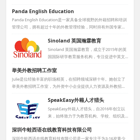
机构，核心业务涵盖外教推荐、代招、派遣
Panda English Education
及签证代理。目前，我们的服务已遍布全
国，并延伸至海外，如加拿大、英国和南非
Panda English Education是一家具备全球视野的外籍招聘和培训
等地均设有办事处。...
管理公司，拥有超过十年的外教管理经验，同时持有外国专家证
及办学许可证。自成立以来，我们一直致力于为多家知名民办幼
Sinoland 英国瀚霖教育
儿园和小学（诸如浦东的爱绿幼儿园、海富金太阳幼儿园、世纪
星幼儿园、万科实验小学、七宝外国语小学、洋泾外国语小学、
Sinoland 英国瀚霖教育，成立于2015年的英
菊园小学和海桐小学等）稳定地输送外教老师，为这些学校提供
国国际研学教育服务机构，专注促进中英文
了质量上乘且数量充足的师资支持，因此在业界赢得了广泛的好
化教育交流。其业务涵盖研学项目运作、地
举美外教招聘工作室
评与卓越的口碑。...
接服务及教育咨询，提供定制研学、教师培
训和留学项目。凭借卓越表现，赢得良好口
Julie是位经验丰富的职场精英，在招聘领域深耕十年。她创立了
碑，年接待学员近500人次。作为English UK
举美外教招聘工作室，为外资中小企业提供人力资源及外教招聘
认证会员，多次亮相国际峰会，展示专业实
的专业咨询。此前，她加入美国各州在华中心，为欲入华的美国
SpeakEasy外籍人才猎头
力。Sinoland拥有丰富教育资源，提供全方
企业招聘人才。她还曾服务于荷兰的International Top Talent，
位、高质量的教育服务。...
担任项目经理，为荷兰机构和企业招募中国人才。Julie还曾在Sta
SpeakEasy外籍人才猎头，自2016年创立以
nton Chase担任总监，并在美国凤凰城的私募基金工作。她还曾
来，始终致力于为教育机构、学校、组织及
在可口可乐中国总部负责策略采购，早期在德国工业公司工作，
个人提供全面的人力与教育资源咨询服务。
深圳牛蛙西语在线教育科技有限公司
并在上海财经大学教授英语。Julie毕业于美国雷鸟全球管理学
团队骨干成员在国际教育领域深耕细作，拥
院，并持有华东师...
有超过十年的丰富经验，并建立了广泛的外
深圳牛蛙西语在线教育科技有限公司是一家专注于为3-16岁青少