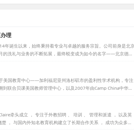
证办理
014年诞生以来，始终秉持着专业与卓越的服务宗旨。公司前身是北
月的洗礼与业务的不断拓展，最终蜕变成为如今的名字——北京德快
于成为一家引领行业的优质聘外方案服务商，以深厚的行业经验和专
、精准的聘外解决方案。无论是企业的海外招聘需求，还是个人的国
身的专业能力和资源优势，为客户提供全方位、个性化的服务，助力
位于美国教育中心——加利福尼亚州洛杉矶市的盈利性学术机构，专注
联合贝课美国教师管理中心，以及2007年由Camp China中华营
na国际教师俱乐部。这个联盟的核心力量在于精英教师，立足加州，扎根
AJobs@外教人力资源部，专门为国际机构提供卓越的外教人力咨询服
...
aire牵头成立 ， 专注于外教招聘 、 培训 、 管理和派遣 ， 以及英
翘楚 ， 与国内外知名教育机构建立了长期合作关系 ， 成功为众多公
公司始终坚守 “ 一切为了学生 ， 为了学生一切 ” 的宗旨 ， 致力