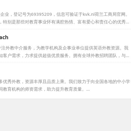
 学生英语口语 》 系列教材 ， 以生动的情节和实用的内容 ， 深受...
企业，登记号为69395209，信息可验证于kvk.nl荷兰工商局官网。
，特别是那些对教育事业怀有满腔热情、富有爱心和责任心的优秀个
是怀揣梦想的毕业生，他们都汇聚于此，共同为教育事业贡献力量。
ach
选，确保每一位外教都是最合适的人选。...
each，专注外教中介服务，为教学机构及企事业单位提供英语外教资源。我
知客户需求，力求提供超值优质服务。拥有全球外教招聘团队，与多
英语母语国家，品质卓越。提供全方位服务，外教离职承诺免费更
共创未来。...
多优秀外教，资源丰厚且品质上乘。我们致力于向全国各地的中小学
教育机构的师资需求，助力提升教育质量。...