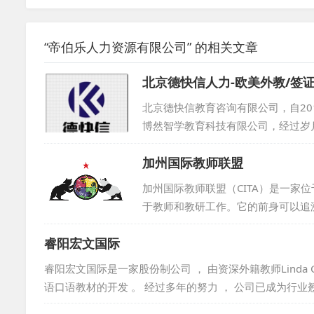
“帝伯乐人力资源有限公司” 的相关文章
北京德快信人力-欧美外教/签
北京德快信教育咨询有限公司，自2
博然智学教育科技有限公司，经过岁
信教育咨询有限公司。这家公司致力
加州国际教师联盟
业的服务团队，为广大客户提供高效
际职业发展规划，德快信都能凭借自
加州国际教师联盟（CITA）是一家
客户实现国际化的人才发展战略。...
于教师和教研工作。它的前身可以追溯到
美国教师团体创建的Camp Chi
睿阳宏文国际
北美，同时影响全球。其下设的CIT
务，致力于推动国际教育的交流与发展。
睿阳宏文国际是一家股份制公司 ， 由资深外籍教师Linda Cl
语口语教材的开发 。 经过多年的努力 ， 公司已成为行业
立学校 、 贵族学校和培训机构提供了优质的口语教师资源 。 