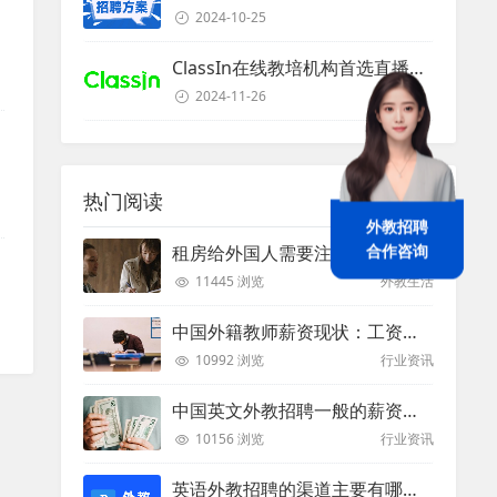
2024-10-25
ClassIn在线教培机构首选直播课堂服务商
2024-11-26
热门阅读
外教招聘
合作咨询
租房给外国人需要注意些什么？
11445 浏览
外教生活
中国外籍教师薪资现状：工资和待遇都非常高
10992 浏览
行业资讯
中国英文外教招聘一般的薪资是多少？
10156 浏览
行业资讯
英语外教招聘的渠道主要有哪些？