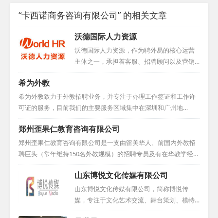
“卡西诺商务咨询有限公司” 的相关文章
沃德国际人力资源
沃德国际人力资源，作为聘外易的核心运营
主体之一，承担着客服、招聘顾问以及营销
团队等多重职责。凭借其在人力资源领域的
希为外教
卓越表现，公司于2016年荣获中国互联网人
才招聘行业优秀示范企业称号，同时积极与
希为外教致力于外教招聘业务，并专注于办理工作签证和工作许
学校展开合作，为行业输送优秀人才。...
可证的服务，目前我们的主要服务区域集中在深圳和广州地
区。...
郑州歪果仁教育咨询有限公司
郑州歪果仁教育咨询有限公司是一支由留美华人、前国内外教招
聘巨头（常年维持150名外教规模）的招聘专员及有在华教学经历
的美籍人员构成的专业外教招聘队伍。我们的宗旨是：不只是引
山东博悦文化传媒有限公司
进外国人当老师，而是挑选优秀的外籍教师来华执教。对于学
校，我们依据外教的学历背景与工作经验，为他们精准挑选高质
山东博悦文化传媒有限公司，简称博悦传
量的外籍教师，他们大多拥有教育类学士、硕士、博士学位，并
媒，专注于文化艺术交流、舞台策划、模特
持有TESOL证书及丰富教学经验，极大地提升了学校面试外教的
经纪、高端摄影摄像、广告设计与教育咨询