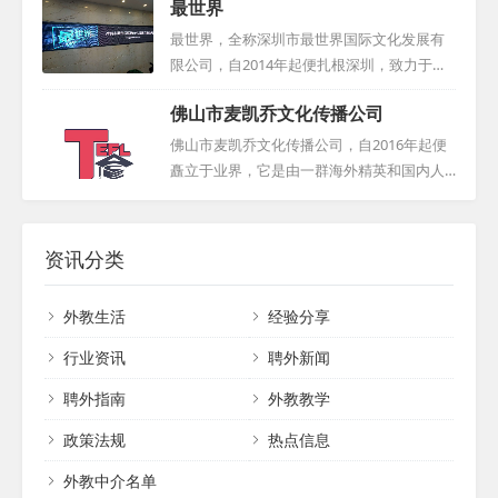
最世界
成功率。对于外教，我们则从工作地点、待遇、工作时间及学校
等多元化业务。公司自成立以来，积极吸纳
教学理念等方面严格筛选接受单位，确保外教在华的工作与生活
业内精英，以专业、认真、踏实的态度不断
最世界，全称深圳市最世界国际文化发展有
品质。我们...
推动国际化发展。博悦传媒不仅与国内同行
限公司，自2014年起便扎根深圳，致力于提
深入交流，更常赴国外学习先进理念，紧跟
供专业的人力资源服务。公司由一群曾在美
佛山市麦凯乔文化传播公司
时代步伐，将国际视野融入实践。同时，公
国工作，并专注于外国专家来华就业的精英
司还为外籍人才提供舒适的工作环境和优质
团队创立。最世界的业务聚焦于全球中高端
佛山市麦凯乔文化传播公司，自2016年起便
福利，使每位员工都能在公司找到归属感与
国际人才的寻访、外国专家的就业安排、人
矗立于业界，它是由一群海外精英和国内人
成就感。...
才评估和引进等方面，涵盖科学、教育、文
才联手创建的。公司核心业务聚焦于外籍人
化、卫生、商业等多个领域。我们的服务网
才服务领域，始终致力于提供全面而专业的
络遍布全球30多个国家和地区，尤其在北美
支持。经过数年的深耕与努力，麦凯乔与众
资讯分类
和欧洲设有多个合作招聘基地，同时在国内
多用人单位建立了稳固的合作关系，并独辟
也拥有广泛的外国人才社区资源。凭借多年
蹊径，构建起一条独特的外籍人才输送渠
外教生活
经验分享
积累，我们构建了众多国内外招聘平台，并
道。我们为各类培训学校、幼儿园、早教中
衍生出丰富的精英人脉资源，形成了一座庞
心、公立学校及大学等教育机构提供了高品
行业资讯
聘外新闻
大的人才数据库。我们...
质的外籍人才服务，获得了广泛好评。麦凯
聘外指南
外教教学
乔文化传播公司，始终秉持专业、高效、贴
心的服务理念，为外籍人才与用人单位搭建
政策法规
热点信息
起一座坚实的桥梁。...
外教中介名单