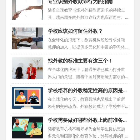
专业识别外教欺诈行为的指南
地就做好了招聘计划，但也有不少学校在最
后一刻还在应对外教招聘的挑战。本文将以
随着全球教育市场对外籍教师需求的持续上
过来人的视角进行外教招聘经验分享。 一、
升，越来越多的外教欺诈行为也应运而生。
早期规划的力量 要想充分发挥招聘的潜力，
对于负责招聘外国教育工作者的机构和人员
学校应该如何留住外教？
前瞻性的思维策略是必不可少的。有远见的
来说，如何有效地识别和减轻这类风险成为
学校会在2-3个月前就开始规划，这样他们就
了一项紧迫的任务。基于在外教招聘行业的
在全球化的浪潮下，教育机构纷纷寻求外籍
有足够的时间去寻找高素质的外籍教师，并
丰富经验，我总结了以下一系列专业准则，
教师的加入，以提供多元化和丰富的学习体
为下学期做好充分的准备。提前规划不仅可
以帮助您有效识别并应对欺诈行为。 一、关
验。然而，仅仅招聘到外籍教师并不足以确
以让学校有更多的选择，而且也更有可能吸
找外教的标准主要有这三个！
注初步印象 在与外教候选人进行初步交流
保他们的长期留任。为了确保外籍教师能在
引到顶尖的人才。 二、制作详细的招聘信息
时，要特别关注他们的沟通方式和透明度。
学校获得满足感以解决如何留住外教的问
在全球化的浪潮下，精通英语已成为打开世
魔...
真正的候选人通常会毫不犹豫地提供关于其
题，学校必须实施一系列的策略和措施。
界大门的关键。随着中国对英语能力需求的
国籍、签证状态、学历和工作经验的详细信
一、创造融入性强的校园环境 提供全面的导
不断攀升，找到一位优秀的外籍英语教师显
息，且表达自然流畅，无矛盾之处。 二、及
学校培养的外教稳定性高的原因是什
航服务：学校应为外籍教师提供详尽的导航
得尤为重要。面对众多选择，如何找到最合
时审核文件 合法的外教候选人通常会理解并
么？
服务，包括住房、交通、食品和其他生活必
适的教师呢？本文将引导您关注三个找外教
在全球化的今天，教育领域也呈现出了前所
及时提交...
需品的信息。这有助于他们更快地适应新环
的标准中的关键因素，助您轻松完成这一任
未有的交融态势。外籍教师成为了学校中不
境。 文化敏感性培训：了解并尊重外籍教师
务。 一、学术背景：奠定坚实的教学基础 教
可或缺的一部分，他们带来了丰富的国际经
的文化背景至关重要。例如，学校应了解并
学校需要做好哪些外教上岗前准备工
师的学术背景是评估其教学能力的关键。当
验，多样化的教学方法和开阔的视野。然
尊重他们的饮食习惯、宗教信仰等，以创...
作？
您寻找外籍英语教师时，首先要关注他们的
而，学校管理外籍老师的方法与是否能留住
随着教育机构不断寻求为全球学生提供更加
学历和语言教学相关培训经历。受过正规教
这些外籍教师有关，有效的管理方法能确保
多元化和国际化的教育体验，外籍教师的引