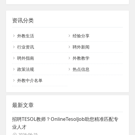
育或拥有语言学教学证书的专业人士，通常
在学校中外教稳定性高并发挥出最大的价
进成为了提升教育质量的重要手段。然而，
对语言习得和教学策略有深入的了解，能够
值，这成为了许多学校面临的重要挑战。本
外籍教师的顺利融入并不仅仅是招聘过程的
为您带来丰富而高效的学习体验。 此外，关
文旨在探讨学校应如何构建稳定的环境，并
结束，而是需要一系列精心策划的准备措施
资讯分类
注教师是否...
与外籍教师建立长久而和谐的合作关系。
来确保他们的平稳过渡。本文将详细探讨学
一、构建合理的管理制度 稳定性首先源于良
校外教上岗前准备工作应该采取的关键步
外教生活
经验分享
好的管理基础。学校不应仅仅依赖于严格的
骤，为外籍教师的到来做好充分的准备。
规章制度来约束外籍教师，而应更加注重原
一、明确合同细节与抵达安排 在成功面试并
行业资讯
聘外新闻
则性和人道主义的平衡...
决定录用外籍教师后，首要任务是明确合同
聘外指南
外教教学
细节和抵达时间表。合同应详细列出双方的
权利和义务，包括工作职责、薪酬、福利待
政策法规
热点信息
遇、工作时间等。同时，学校应提供清晰的
抵达指南，包括签证...
外教中介名单
最新文章
招聘TESOL教师？OnlineTesolJob助您精准匹配专
业人才
2026-06-25