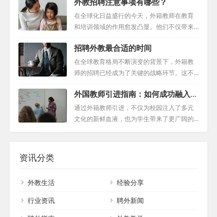
外教招聘注意事项有哪些？
锐等崭露头角，它们为教育机构提供了广泛
本文将为您揭示招聘外籍教师的核心要素，
法的探索和实践，以及对文化多样性的尊重
的外籍教师资源。这些平台通常具有高度的
帮助您顺利完成这一任务。 一、明确外教的
在全球化日益盛行的今天，外籍教师在教育
和包容。通过这...
专业性和可信度，能够帮助教育机构快速定
需求与期望 首先，我们需要清楚地了解外籍
和培训领域的作用愈发凸显。他们不仅带来
位到符合需求的候选人。尽管这些平台的使
教师对于工作的期望和需求。这包括但不限
了多元化的教学视角，还通过自身的语言能
用简单便捷，但教育机构仍需注意筛选过程
招聘外教最合适的时间
于薪资待遇、工作环境、教学条件、学校文
力和跨文化经验，为学生提供了宝贵的全球
的效率和准确性。因此，对于长期招聘或时
化等方面。通过深入了解他们的主要动机，
视野。然而，招聘外籍教师并非易事，这既
在全球教育格局不断演变的背景下，外籍教
间充裕的情况下，...
我们可以更好地定制招聘策略，以满足他们
涉及到寻找合适的候选人，也涉及到确保他
师的招聘已经成为了关键的战略环节。这不
的期望，并吸引更多合适的候选人。 此外，
们的教学质量和可靠性。为此，我们提供以
仅关乎找到合适的教育工作者，更涉及到如
我们还需关注外教对于工作地点的偏好。个
外国教师引进指南：如何成功融入你
下外教招聘注意事项，帮助教育机构有效吸
何确保他们能够顺利融入学校环境，同时遵
人关系、先前的工作经历以及特定的生活环
的学校环境
引并选拔优秀的外籍教师。 一、利用专业中
守相关法律法规，以及实现最佳的教学效
通过外籍教师引进，不仅为校园注入了多元
境等因素都...
介机构 寻找可靠的外籍教师，一个高效的方
果。外教招聘范文在此过程中扮演着至关重
文化的新鲜血液，也为学生带来了更广阔的
式是通过专业的中介机构。这些机构通常拥
要的角色，它不仅帮助明确招聘标准和流
知识视野。然而，这一过程中需要周密的筹
有广泛的国际教师资源，能够根据教育机构
程，也是吸引优秀外籍教师的重要工具。本
备和细致的沟通，以确保外教能够顺利融入
的具体需求，提供合适的候选人。虽然中介
文将深入探讨外教招聘专员为何以及如何将
学校环境，并发挥其最大潜力。 一、评估与
资讯分类
机构的服务可能...
外教招聘提前，揭示其背后的复杂性及成功
匹配：奠定合作基石 首先，我们需要深入了
的关键因素。 一、应对法律环境 外教招聘专
解潜在外教的教育背景、专业特长和个人兴
外教生活
经验分享
员在考虑外籍教师招聘时，首要任务是通过
趣，以便为他们提供最适合的职位。通过初
一系列复杂的法律程序。特别是在中国这样
步的沟通与交流，我们可以收集到外教对于
行业资讯
聘外新闻
的国家，法律是至高...
工作环境、教学对象、课程设置等方面的期