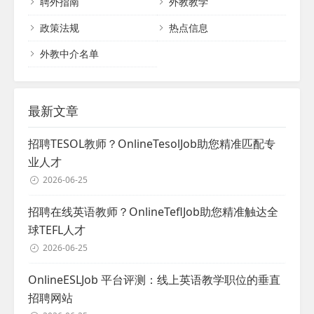
聘外指南
外教教学
望，进而为他们定制个性化的教学方案。
二、面试与双向选择：寻找最佳契合点 在初
政策法规
热点信息
步评估的基础上，我们将组织面试环节，让
外教与学...
外教中介名单
最新文章
招聘TESOL教师？OnlineTesolJob助您精准匹配专
业人才
2026-06-25
招聘在线英语教师？OnlineTeflJob助您精准触达全
球TEFL人才
2026-06-25
OnlineESLJob 平台评测：线上英语教学职位的垂直
招聘网站