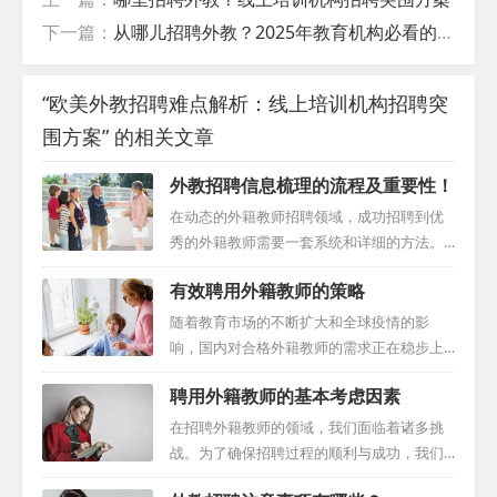
下一篇：
从哪儿招聘外教？2025年教育机构必看的5大跨境渠道
“欧美外教招聘难点解析：线上培训机构招聘突
围方案” 的相关文章
外教招聘信息梳理的流程及重要性！
在动态的外籍教师招聘领域，成功招聘到优
秀的外籍教师需要一套系统和详细的方法。
无论您是经验丰富的招聘人员，还是即将成
有效聘用外籍教师的策略
为教师的应聘者，了解招聘过程的基本要素
都至关重要。本文将向您介绍如何有效地整
随着教育市场的不断扩大和全球疫情的影
理和呈现外籍教师招聘信息，以吸引最优秀
响，国内对合格外籍教师的需求正在稳步上
的人才。 一、制作精美的学校简介 首先，制
升。这一趋势为教育机构带来了挑战，但同
聘用外籍教师的基本考虑因素
作一份精美的学校简介是吸引优秀外籍教师
时也带来了机遇。为了在这个充满变数的招
的关键。在简介中，要清楚地介绍学校的名
聘迷宫中找到合适的外籍教师，我们需要制
在招聘外籍教师的领域，我们面临着诸多挑
称、位置和特色，展示学校对国际教育的重
定有效的策略。 利用专业外教招聘平台 随着
战。为了确保招聘过程的顺利与成功，我们
视程度，以及学校在国际教育方面的优秀表
科技的进步，越来越多的专业招聘平台如小
需要深入了解并掌握一系列关键考虑因素。
现和成就。同时，要强调学校对创新教学方