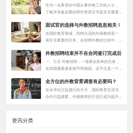
正地融入到目的地的环境中。这不仅丰富了
潜在候选人经验、技能和教育背景的关键机
作为一名希望在中国从事外教工作的人士，
他们的个人经历，还为他们在课堂上提供更
会，以便他们能够明智地决定是否适合学校
了解并准备必要的聘外资质证书是至关重要
多真实的教学素材。同时，这也是他们与家
的独特要求。 一、前期准备：充分了解，制
的。这些证件不仅有助于确保你的教学工作
人、朋友保持联系，维护心理健康的重要机
面试官的选择与外教招聘息息相关！
定有针对性的问题 在面试外教之前，学校需
符合法规，还能提高你的职业信誉。以下是
会。 二、财务稳定与职业发展 持续的工资收
要做好充分的准备。这包括深入研究候选人
合法外教应持有的必备证件清单： 一、护照
在国际教育领域，招聘合适的外籍教师是一
入为外教提...
的个人资料和教育背景。索取简历和推荐信
和签证 护照：护照是证明个人国籍和身份的
项至关重要的任务。在招聘外教的过程中，
不仅有助于评估候选人的经验和技能，还有
官方证件。作为一名外教，你需要确保你的
面试官的角色起着决定性的作用。面试不仅
助于制定有针对性的问题，以确保面试的有
外教招聘结束并不在合同签订完成后
护照有效期超过你计划在中国停留的时间。
仅是评估候选人的语言技能和教学经验，更
效性。 通过提前了解候选人的个人信息和教
护照应由你所在国家的官方机构颁发，并在
是一门需要深入理解和运用多种技巧的艺
一、引言 外教招聘，一项看似简单的任务，
育背景，学...
护照上明确标明你的姓名、性别、出生日
术。 首先，流利而准确的英语口语是面试官
实则隐藏着诸多细节和挑战。这不仅是一个
期、国籍、护照号码等信息。 签证：如果你
必备的技能。作为面试过程中的沟通桥梁，
关于签署劳动合同的过程，更是一个涵盖了
打算在中国长期居留，你需要申请相应的长
全方位的外教背景调查有必要吗？
面试官必须能够清晰地理解候选人的观点，
外籍教师从应聘到实际工作的全方位旅程。
期签证，如工作签证或居留签证。这些签证
并有效地传达自己的反馈。此外，面试官还
这个过程中充满了各种主观和客观的因素，
在全球化日益盛行的今天，国际教育交流与
的申请通...
需具备良好的跨文化沟通能力，以应对来自
影响着招聘的最终结果。 二、合同签订：只
合作日益频繁，外籍教师的引进已成为提升
不同文化背景的候选人。 其次，制定全面而
是起点 人们通常认为，一旦双方签署了劳动
教育质量的重要手段。许多企业和学校都在
细致的评估标准是关键。除了基本的语言技
合同，就意味着外教招聘结束了。然而，实
进行英语外教招聘以及小语种外教招聘。然
能和教学经验外，面试官还需要关注候选人
际情况远比这复杂。劳动合同的签署仅仅是
而，外籍教师的招聘并非简单的筛选简历和
资讯分类
的个性、适应能力...
招聘的起点，随后的步骤包括准备和提交签
面试，而是一项涉及多方面考察、精细且严
证申请、处理移民相关手续等，每一步都可
谨的过程。本文将深入探讨外籍教师招聘的