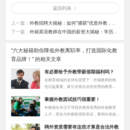
返回列表
上一篇：
外教招聘大揭秘：如何“捕获”优质外教，又该如何跨越重重难关？
下一篇：
外籍英语教师在中国的薪资大揭秘：学历与钞票的那些事儿
“六大秘籍助你降低外教离职率，打造国际化教
育品牌！” 的相关文章
有必要给予外教带薪假期福利吗？
在教育领域的全球化背景下，外籍教师的角
色日益重要。吸引并留住这些优秀的教育
者，除了薪酬，还需要考虑各种在华外教福
掌握外教面试技巧很重要！
利。其中，带薪寒暑假已成为一个不可忽视
的因素。本文将深入探讨这一福利的价值，
外教猎头专注于寻找并推荐优秀的外籍教育
以及它如何影响外籍教师的工作和生活。
人才，而在与外教取得联系后，要明白有效
一、文化探索与个人成长 带薪寒暑假给予外
的沟通是任何成功面试的基石，尤其在与外
聘外资质需要有这些才算是合法外教
教们时间去深入探索当地的文化和风俗，真
教的接触中。外教面试过程是学校深入了解