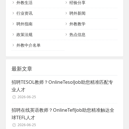
外教生活
经验分享
能引发新的问题和挑战。 我们的外教代理机
各个环节，揭示其背后的科学性和艺术性。
构在签署合同之后，仍需对外籍教师进行持
外教背景调查：从源头保障质量 在湖南某知
行业资讯
聘外新闻
续的关...
名学校，我们见证了严谨的背景调查如何成
聘外指南
外教教学
为招聘外籍教师的黄金标准。这所学校对候
选人的信息进行细致的核实，从国籍、学历
政策法规
热点信息
到教学经验，每一项都经过严格的把关。这
不仅确保了教师...
外教中介名单
最新文章
招聘TESOL教师？OnlineTesolJob助您精准匹配专
业人才
2026-06-25
招聘在线英语教师？OnlineTeflJob助您精准触达全
球TEFL人才
2026-06-25