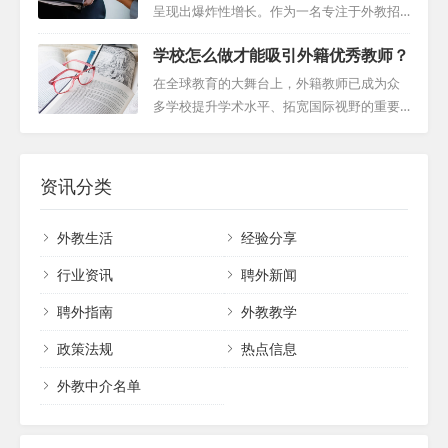
注教师是否...
动招聘流程之前，首先要明确机构的目标和
工作者。 旺季策略：8月、9月、2月和3月的
呈现出爆炸性增长。作为一名专注于外教招
需求。这包括确定所需的教师资格、专业领
行动指南 想象一下，新学年的钟声响起，全
聘的机构编辑，我亲身经历了这一趋势的演
域、教学风格以及期望的文化适应性。通过
学校怎么做才能吸引外籍优秀教师？
球的学校都洋溢着新的希望和期待。这段时
变，并深感其带来的机遇与挑战。外籍教师
明确这些要求，可以更有针对性地寻找合适
间，随着新学年的开始，对外籍教师的需求
资源的稀缺性、期望的不匹配以及沟通难
在全球教育的大舞台上，外籍教师已成为众
的候选人。...
激增，尤其是在9月和3月之前。那些致力于
题，都是我们在招聘过程中必须面对的外教
多学校提升学术水平、拓宽国际视野的重要
为学生带来全球化教育体验的学校，此时正
招聘难题。 外教资源的稀缺性 当前，最大的
力量。然而，面对激烈的竞争，学校如何在
在积极寻找具备国际视野的教育工作者。 在
挑战之一是外籍教师资源的稀缺。尽管需求
这场“人才争夺战”中脱颖而出，成功吸引世界
这个竞争激烈的舞台上，要想成功，速度和
持续增长，但合格的外籍教师数量有限。此
各地的顶尖外籍教师呢？本文将深入探讨学
资讯分类
策略...
外，许多外教在求职时变得更加挑剔，这无
校应采取的有效策略，以充分展示自身优
疑增加了学校找到合适候选人的难度。因
势，成功吸引并留住优秀的外籍教师。 一、
外教生活
经验分享
此，我们需要创新策略，以吸引更多合格的
凸显学校制度优势 学校招聘外籍老师时，应
外籍教师进入市场。 期望的不匹配 另一个常
首先关注自身的制度优势，这些优势包括合
行业资讯
聘外新闻
见的问题是...
理的工作量安排、充足的假期、具有竞争力
聘外指南
外教教学
的薪酬、便捷的签证处理以及丰富的福利待
遇等。 合理的工作量：学校应确保外籍教师
政策法规
热点信息
的工作量在合理...
外教中介名单