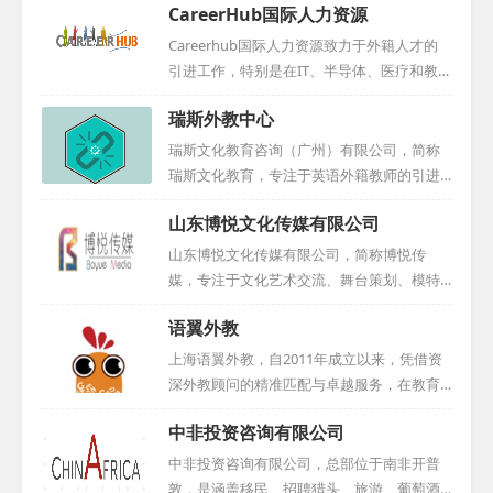
CareerHub国际人力资源
Careerhub国际人力资源致力于外籍人才的
引进工作，特别是在IT、半导体、医疗和教
育领域拥有丰富的经验。公司在北京、厦
瑞斯外教中心
门、台湾和石家庄等地均设有分公司，其中
石家庄分公司更是荣获市外专局颁发的2020
瑞斯文化教育咨询（广州）有限公司，简称
年度引智工作站称号。...
瑞斯文化教育，专注于英语外籍教师的引进
与人才输送。我们秉持高标准、高要求的原
山东博悦文化传媒有限公司
则，精心选拔专业外教，致力于为中小学、
幼儿园、早教机构及培训中心等提供优质服
山东博悦文化传媒有限公司，简称博悦传
务。多年来，我们成功为国内众多学校及机
媒，专注于文化艺术交流、舞台策划、模特
构输送了大批优秀外籍教师，积累了丰富的
经纪、高端摄影摄像、广告设计与教育咨询
语翼外教
选聘经验。在外教培养与管理方面，我们采
等多元化业务。公司自成立以来，积极吸纳
用卓有成效的方法，并推动国内外基础教育
业内精英，以专业、认真、踏实的态度不断
上海语翼外教，自2011年成立以来，凭借资
实验项目在各校的实施，赢得了学校的广泛
推动国际化发展。博悦传媒不仅与国内同行
深外教顾问的精准匹配与卓越服务，在教育
信赖与支持。我们积极促进中西方教育与文
深入交流，更常赴国外学习先进理念，紧跟
培训领域树立了良好口碑。作为上海语轶商
化的交流，助力其健康发展。如今，我们已
中非投资咨询有限公司
时代步伐，将国际视野融入实践。同时，公
务咨询有限公司的核心板块，我们专注于为
在广州、佛山、深圳、长沙、西安、成都等
司还为外籍人才提供舒适的工作环境和优质
各类教学机构、企事业单位及个人提供一对
中非投资咨询有限公司，总部位于南非开普
全国多地提供外教服务，期待...
福利，使每位员工都能在公司找到归属感与
一英语外教服务。我们严格筛选每一位外教
敦，是涵盖移民、招聘猎头、旅游、葡萄酒