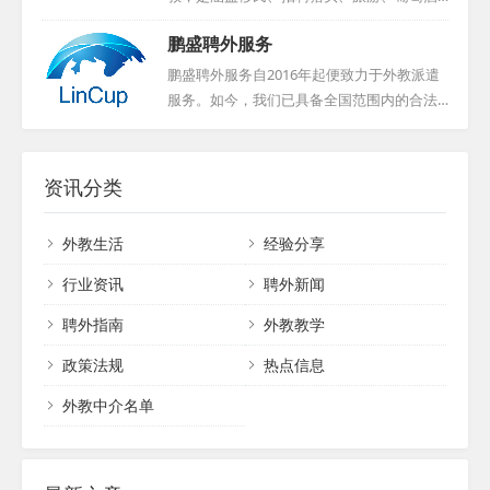
成就感。...
候选人，本地外教必经面对面面试与Demo展
业及商贸的综合性企业。多年来，集团致力
鹏盛聘外服务
示，外地外教则通过电话或网络面试。我们
于深化南非与中国的经贸往来、文化交流与
杜绝随意推荐，确保深入了解每位外教的背
人员互动，已成长为两国间企业合作与人员
鹏盛聘外服务自2016年起便致力于外教派遣
景与期望。我们对外教候选人要求严格，必
交流的关键纽带。旗下中非投资咨询有限公
服务。如今，我们已具备全国范围内的合法
须是来自英美加澳等母语国家的专业人士，
司，专注于外籍人才招聘、管理、服务及推
派遣资质，外教均持有有效工作签证。在短
持有相关教师资格证，并拥有至少两年教学
广，凭借集团资源，与当地人力资源机构、
短三年多的时间里，我们成功为超过200家幼
经验。在服务期间，无论何种原因解约，我
高校紧密合作，保障外教资源的稳定供应。
儿教育机构、约1200家语言培训及国际学校
资讯分类
们都将提供无限次免...
公司不仅为国内教育机构引进优质外教，更
等机构，输送了大批外籍专业人才。我们不
助力海外人才在中国实现事业与生活梦想，
仅提供外教资源，还负责代办相关用工手
外教生活
经验分享
提供全面支持。...
续，为企业合法聘用外籍人士提供一站式解
决方案。我们致力于助力您的企业加速“国际
行业资讯
聘外新闻
化”进程，竭诚为您提供专业、高效的服
聘外指南
外教教学
务。...
政策法规
热点信息
外教中介名单