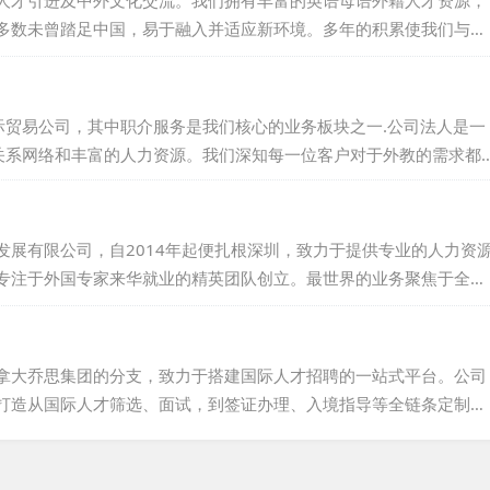
人才引进及中外文化交流。我们拥有丰富的英语母语外籍人才资源，
多数未曾踏足中国，易于融入并适应新环境。多年的积累使我们与众
系，确保能够长期稳定地提供优秀人才。我们的服务收费合理，符合
是学校还是其他机构，都可与我们取得联系，我们将为您提供详细的
交流与教育事业的发展。...
贸易公司，其中职介服务是我们核心的业务板块之一.公司法人是一
关系网络和丰富的人力资源。我们深知每一位客户对于外教的需求都
照您的具体要求，为您精心挑选并推荐最合适的人才。请相信我们的
期待与您的合作，共同开创美好的未来！...
发展有限公司，自2014年起便扎根深圳，致力于提供专业的人力资
专注于外国专家来华就业的精英团队创立。最世界的业务聚焦于全球
就业安排、人才评估和引进等方面，涵盖科学、教育、文化、卫生、
布全球30多个国家和地区，尤其在北美和欧洲设有多个合作招聘基
才社区资源。凭借多年积累，我们构建了众多国内外招聘平台，并衍
拿大乔思集团的分支，致力于搭建国际人才招聘的一站式平台。公司
庞大的人才数据库。我们...
打造从国际人才筛选、面试，到签证办理、入境指导等全链条定制化
诉求，也尊重外籍候选人的求职意愿，力求提供最优质、最贴心的全
公司，企业和求职者都能找到满意的合作伙伴，实现共赢。...