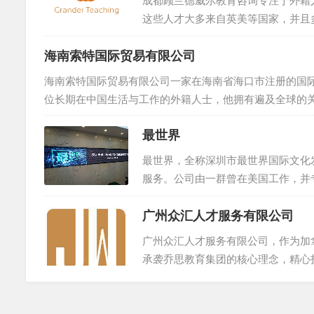
成都顾兰德威尔教育咨询专注于外籍
这些人才大多来自英美等国家，并且
多国外机构和个人建立了紧密合作关
海南索特国际贸易有限公司
市场行情。如果您有招聘需求，无论
信息和专业的咨询，共同推动中外文化
海南索特国际贸易有限公司一家在海南省海口市注册的国际
位长期在中国生活与工作的外籍人士，他拥有遍及全球的
是独特且个性化的，因此，我们致力于整合各方资源，按
最世界
专业与实力，我们定将竭尽全力，确保您得到满意的服务。
最世界，全称深圳市最世界国际文化
服务。公司由一群曾在美国工作，并
中高端国际人才的寻访、外国专家的
广州众汇人才服务有限公司
商业等多个领域。我们的服务网络遍
地，同时在国内也拥有广泛的外国人
广州众汇人才服务有限公司，作为加
生出丰富的精英人脉资源，形成了一座
承袭乔思教育集团的核心理念，精心
服务。我们倾听企业招聘全球人才的
方位服务。通过广州众汇人才服务有限