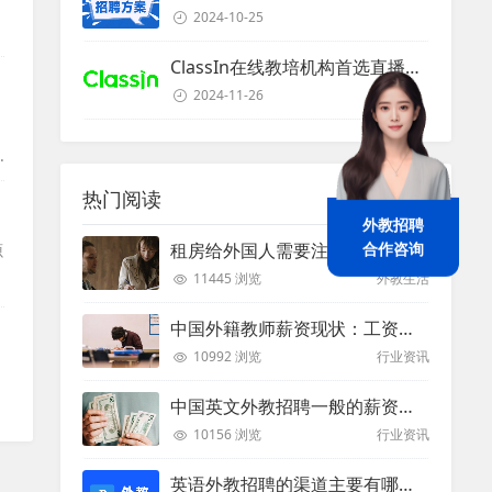
2024-10-25
ClassIn在线教培机构首选直播课堂服务商
2024-11-26
热门阅读
外教招聘
合作咨询
租房给外国人需要注意些什么？
源
11445 浏览
外教生活
中国外籍教师薪资现状：工资和待遇都非常高
10992 浏览
行业资讯
中国英文外教招聘一般的薪资是多少？
10156 浏览
行业资讯
英语外教招聘的渠道主要有哪些？