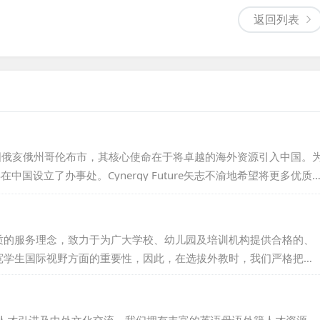
返回列表
14年的美国俄亥俄州哥伦布市，其核心使命在于将卓越的海外资源引入中国。
中国设立了办事处。Cynergy Future矢志不渝地希望将更多优质
，让中国的学子们能够亲身体验并领略世界的广阔与多彩。依托中美
成了多所中美院校的合作与交流，进而推动中美两国在教育和文化领
质的服务理念，致力于为广大学校、幼儿园及培训机构提供合格的、
宽学生国际视野方面的重要性，因此，在选拔外教时，我们严格把
同时，我们也注重外教的文化适应能力和沟通能力，以确保他们能够
。...