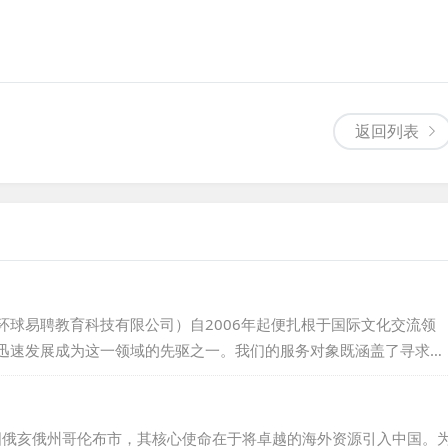
返回列表
环球易聘教育科技有限公司）自2006年起便扎根于国际文化交流领
迅速发展成为这一领域的先驱之一。我们的服务对象既涵盖了寻求外
希望在中国找到合适工作机会的外籍专业人才。在聘外易科技的运营
发团队和外籍人才服务团队，致力于让外教招聘变得更为便捷高效。
的行业示范企业称号，并积累了2000+教育领域的客户信任与支
14年的美国俄亥俄州哥伦布市，其核心使命在于将卓越的海外资源引入中国。