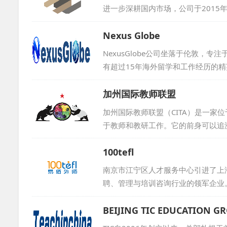
持。...
进一步深耕国内市场，公司于2015年在
海外资源引入中国，通过教育的桥梁
双方优质的院校资源，公司已成功促
Nexus Globe
域的深度交融与发展。...
NexusGlobe公司坐落于伦敦
有超过15年海外留学和工作经历的
公司成立以来，NexusGlobe
伯贝克学院、考文垂大学、坎特博雷教师培
加州国际教师联盟
校和普特茅斯语言学校等。我们始终致
加州国际教师联盟（CITA）是一家
于教师和教研工作。它的前身可以追溯到
美国教师团体创建的Camp Chi
100tefl
北美，同时影响全球。其下设的CIT
务，致力于推动国际教育的交流与发展。
南京市江宁区人才服务中心引进了上
聘、管理与培训咨询行业的领军企业
求，提供量身定制的服务方案，确保
业务发展提供有力的支持，成为他们最
BEIJING TIC EDUCATION G