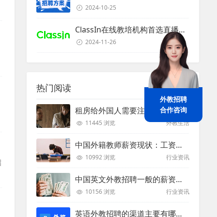
的
2024-10-25
ClassIn在线教培机构首选直播课堂服务商
2024-11-26
热门阅读
外教招聘
合作咨询
租房给外国人需要注意些什么？
11445 浏览
外教生活
中国外籍教师薪资现状：工资和待遇都非常高
10992 浏览
行业资讯
招
中国英文外教招聘一般的薪资是多少？
10156 浏览
行业资讯
英语外教招聘的渠道主要有哪些？