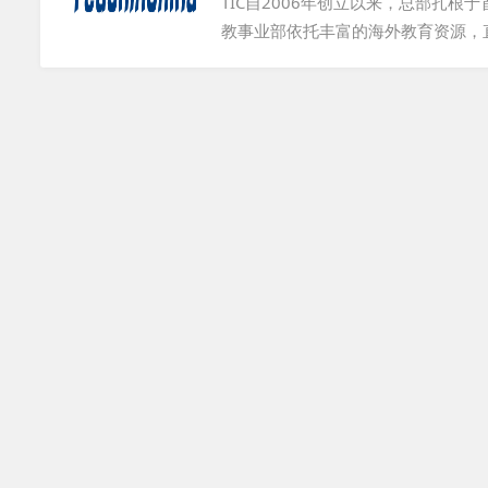
TIC自2006年创立以来，总部扎
教事业部依托丰富的海外教育资源，
地院校机构提供外籍教师的长短期招
语言教学质量，促进对外交流，满足
建职业发展平台，共同推动教育的国际