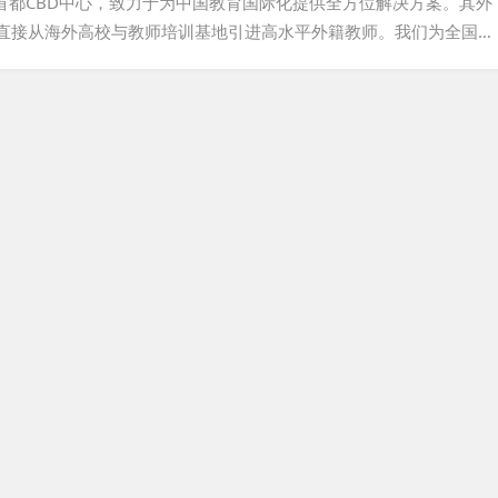
根于首都CBD中心，致力于为中国教育国际化提供全方位解决方案。其外
直接从海外高校与教师培训基地引进高水平外籍教师。我们为全国各
聘、管理、培训、证件办理及工作政策指导等一站式服务，助力提升
教育国际化的人才需求。此外，我们还为希望来华从教的外籍人士搭
交流与发展。...