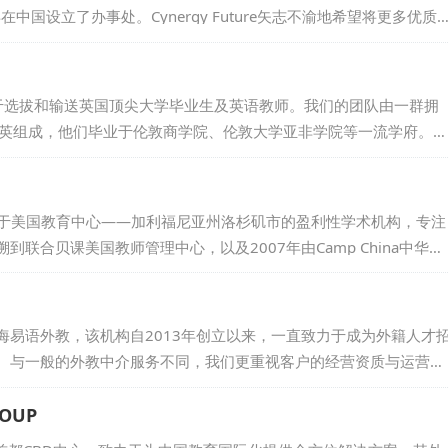
中国设立了办事处。Cynergy Future矢志不渝地希望将更多优质
，让中国的学子们能够亲身体验并领略世界的广阔与多彩。依托中美
成了多所中美院校的合作与交流，进而推动中美两国在教育和文化领
，专注于选拔和输送英国顶尖大学毕业生及英语教师。我们的团队由一群拥
精英组成，他们毕业于伦敦商学院、伦敦大学亚非学院等一流学府。自
已与众多英国知名大学及语言培训机构建立了稳固的合作关系，如伦敦大学
训中心、普特茅斯大学，以及Experience English教师培训学
力于为客户提供最优质的人才选拔与输送服务。...
位于美国教育中心——加利福尼亚州洛杉矶市的盈利性学术机构，专注
联合贝课美国教师管理中心，以及2007年由Camp China中华营
na国际教师俱乐部。这个联盟的核心力量在于精英教师，立足加州，扎根
AJobs@外教人力资源部，专门为国际机构提供卓越的外教人力咨询服
...
海易语外教，该机构自2013年创立以来，一直致力于成为外籍人才
。与一般的外教中介服务不同，我们更重视客户的经营资质与运营需
客户能够合法地聘用外籍人才。我们旨在通过专业的服务，为客户的
值得信赖的合作伙伴。...
ROUP