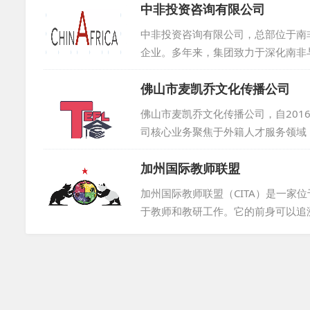
中非投资咨询有限公司
们在国际教育咨询、外教教材研发、
外专局颁发的资质证书，确保服务专
中非投资咨询有限公司，总部位于南
类客户。我们整合国内外资源，发...
企业。多年来，集团致力于深化南非
与人员交流的关键纽带。旗下中非投
佛山市麦凯乔文化传播公司
团资源，与当地人力资源机构、高校
优质外教，更助力海外人才在中国实现
佛山市麦凯乔文化传播公司，自20
司核心业务聚焦于外籍人才服务领域
乔与众多用人单位建立了稳固的合作
加州国际教师联盟
类培训学校、幼儿园、早教中心、公
好评。麦凯乔文化传播公司，始终秉
加州国际教师联盟（CITA）是一家
坚实的桥梁。...
于教师和教研工作。它的前身可以追溯到
美国教师团体创建的Camp Chi
北美，同时影响全球。其下设的CIT
务，致力于推动国际教育的交流与发展。