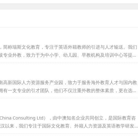
，简称瑞斯文化教育，专注于英语外籍教师的引进与人才输送。我们
拔专业外教，致力于为中小学、幼儿园、早教机构及培训中心等提供
众多学校及机构输送了大批优秀外籍教师，积累了丰富的选聘经验。
有成效的方法，并推动国内外基础教育实验项目在各校的实施，赢得
促进中西方教育与文化的交流，助力其健康发展。如今，我们已在广
南高新国际人力资源服务产业园，致力于服务海外教育人才与国内教
全国多地提供外教服务，期待...
拥有一支专业的引才团队，他们不仅注重外教的整体素质，更在选拔
高标准。我们的目标，是减轻用才机构的用人压力，降低用人风险，
作为一家靠谱的外教中介机构，我们始终坚守诚信、专业、高效的服
。山东海德，愿与您携手共创美好未来，共同书写国际教育的华
ina Consulting Ltd），由中澳知名企业共同创立，是国际教育咨
根武汉以来，我们专注于国际文化教育、外籍人力资源及英语教学研发
布里斯班，我们也设有分支机构，拓展全球视野。经过多年努力，我