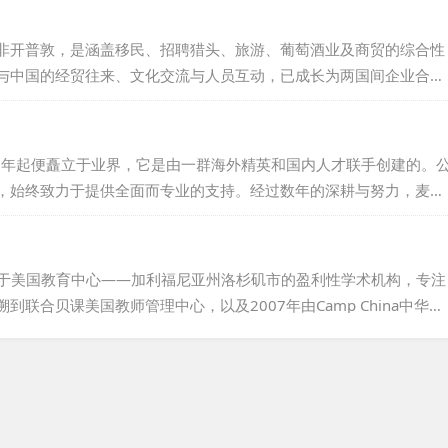
企业商务培训等领域成果斐然，广受国内外客户好评。我们持有国家
业合法。澳华联团队汇聚中外精英，以专业知识与技能，高效服务各
非开普敦，是涵盖移民、招聘猎头、旅游、葡萄酒业及商贸的综合性
与中国的经贸往来、文化交流与人员互动，已成长为两国间企业合作
资咨询有限公司，专注于外籍人才招聘、管理、服务及推广，凭借集
紧密合作，保障外教资源的稳定供应。公司不仅为国内教育机构引进
事业与生活梦想，提供全面支持。...
16年起便矗立于业界，它是由一群海外精英和国内人才联手创建的。
，始终致力于提供全面而专业的支持。经过数年的深耕与努力，麦凯
关系，并独辟蹊径，构建起一条独特的外籍人才输送渠道。我们为各
立学校及大学等教育机构提供了高品质的外籍人才服务，获得了广泛
持专业、高效、贴心的服务理念，为外籍人才与用人单位搭建起一座
位于美国教育中心——加利福尼亚州洛杉矶市的盈利性学术机构，专注
联合贝课美国教师管理中心，以及2007年由Camp China中华营
na国际教师俱乐部。这个联盟的核心力量在于精英教师，立足加州，扎根
AJobs@外教人力资源部，专门为国际机构提供卓越的外教人力咨询服
...