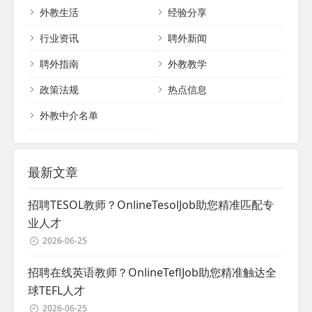
都市委外宣办的在线汉语版块。此外，汉优还成功举办国家外专
外教生活
经验分享
局的TEFL in China培训与考试，赢得了高度赞誉。汉优教育以诚
信、共赢为理念，持续推动教育行业的进步与发展。...
行业资讯
聘外新闻
聘外指南
外教教学
政策法规
热点信息
外教中介名单
最新文章
招聘TESOL教师？OnlineTesolJob助您精准匹配专
业人才
2026-06-25
招聘在线英语教师？OnlineTeflJob助您精准触达全
球TEFL人才
2026-06-25