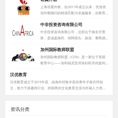
经历的精英组成，他们毕业于伦敦商学院、
伦敦大学亚非学院等一流学府。自公司成立
上海语翼外教，自2011年成立以来，凭借资
以来，NexusGlobe已与众多英国知名大学及
深外教顾问的精准匹配与卓越服务，在教育
语言培训机构建立了稳固的合作关系，如伦
培训领域树立了良好口碑。作为上海语轶商
中非投资咨询有限公司
敦大学伯贝克学院、考文垂大学、坎特博雷
务咨询有限公司的核心板块，我们专注于为
教师培训中心、普特茅斯大学，以及Experie
各类教学机构、企事业单位及个人提供一对
中非投资咨询有限公司，总部位于南非开普
nce English教师培训学校和普特茅斯语言学
一英语外教服务。我们严格筛选每一位外教
敦，是涵盖移民、招聘猎头、旅游、葡萄酒
校等。我们始终致力于为客户提供最优质的
候选人，本地外教必经面对面面试与Demo展
业及商贸的综合性企业。多年来，集团致力
人才选拔与输送服务。...
加州国际教师联盟
示，外地外教则通过电话或网络面试。我们
于深化南非与中国的经贸往来、文化交流与
杜绝随意推荐，确保深入了解每位外教的背
人员互动，已成长为两国间企业合作与人员
加州国际教师联盟（CITA）是一家位于美国
景与期望。我们对外教候选人要求严格，必
交流的关键纽带。旗下中非投资咨询有限公
教育中心——加利福尼亚州洛杉矶市的盈利
须是来自英美加澳等母语国家的专业人士，
司，专注于外籍人才招聘、管理、服务及推
性学术机构，专注于教师和教研工作。它的
持有相关教师资格证，并拥有至少两年教学
汉优教育
广，凭借集团资源，与当地人力资源机构、
前身可以追溯到联合贝课美国教师管理中
经验。在服务期间，无论何种原因解约，我
高校紧密合作，保障外教资源的稳定供应。
心，以及2007年由Camp China中华营美国教
汉优教育成立于2015年底，由海外经验丰富的青年才俊共同创
们都将提供无限次免...
公司不仅为国内教育机构引进优质外教，更
师团体创建的Camp China国际教师俱乐部。
立，致力于搭建跨行业、跨国界的文化教育交流与外籍人力资源
助力海外人才在中国实现事业与生活梦想，
这个联盟的核心力量在于精英教师，立足加
服务平台。汉优积极拓展海外市场，构建全面的人才服务体系，
提供全面支持。...
州，扎根北美，同时影响全球。其下设的CIT
促进中西方文化交流与贸易合作。凭借专业的职业素养和技能，
AJobs@外教人力资源部，专门为国际机构提
汉优与欧美多所高校建立良好合作，稳定高质量的外籍人力资源
资讯分类
供卓越的外教人力咨询服务，致力于推动国
渠道。其汉语和英语培训得到广泛认可，汉语培训更受邀负责成
际教育的交流与发展。...