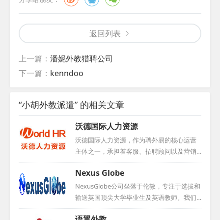
返回列表
上一篇：
潘妮外教猎聘公司
下一篇：
kenndoo
“小胡外教派遣” 的相关文章
沃德国际人力资源
沃德国际人力资源，作为聘外易的核心运营
主体之一，承担着客服、招聘顾问以及营销
团队等多重职责。凭借其在人力资源领域的
Nexus Globe
卓越表现，公司于2016年荣获中国互联网人
才招聘行业优秀示范企业称号，同时积极与
NexusGlobe公司坐落于伦敦，专注于选拔和
学校展开合作，为行业输送优秀人才。...
输送英国顶尖大学毕业生及英语教师。我们
的团队由一群拥有超过15年海外留学和工作
语翼外教