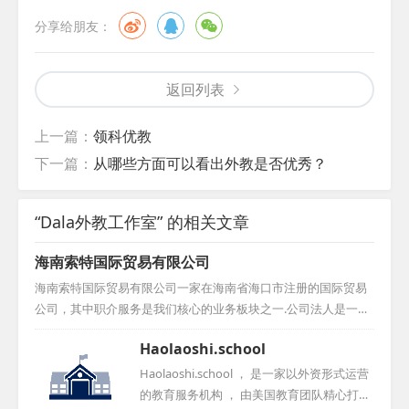
分享给朋友：
返回列表
上一篇：
领科优教
下一篇：
从哪些方面可以看出外教是否优秀？
“Dala外教工作室” 的相关文章
海南索特国际贸易有限公司
海南索特国际贸易有限公司一家在海南省海口市注册的国际贸易
公司，其中职介服务是我们核心的业务板块之一.公司法人是一位
长期在中国生活与工作的外籍人士，他拥有遍及全球的关系网络
Haolaoshi.school
和丰富的人力资源。我们深知每一位客户对于外教的需求都是独
特且个性化的，因此，我们致力于整合各方资源，按照您的具体
Haolaoshi.school ， 是一家以外资形式运营
要求，为您精心挑选并推荐最合适的人才。请相信我们的专业与
的教育服务机构 ， 由美国教育团队精心打造