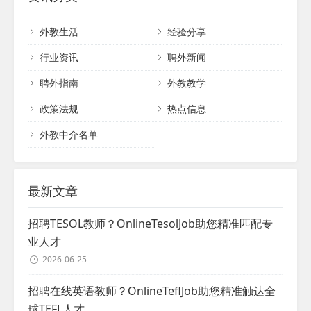
们还为希望来华从教的外籍人士搭建职业发
是经验丰富的教育专家，还是怀揣梦想的毕
展平台，共同推动教育的国际交流与发展。...
业生，他们都汇聚于此，共同为教育事业贡
外教生活
经验分享
献力量。我们根据用人单位的特定需求，精
心挑选，确保每一位外教都是最合适的人
行业资讯
聘外新闻
选。...
聘外指南
外教教学
政策法规
热点信息
外教中介名单
最新文章
招聘TESOL教师？OnlineTesolJob助您精准匹配专
业人才
2026-06-25
招聘在线英语教师？OnlineTeflJob助您精准触达全
球TEFL人才