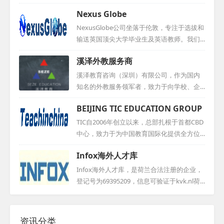
实力，我们定将竭尽全力，确保您得到满意的服务。期待与您的
， 总部位于香港 。 其主要业务聚焦于协助中
Nexus Globe
合作，共同开创美好的未来！...
国学校招聘外籍教师 ， 以充分满足教学需求
。 此外 ， 为更好地服务外籍教师 ， 公司在
NexusGlobe公司坐落于伦敦，专注于选拔和
重庆设立了分支机构 ， 提供全方位的支持 。
输送英国顶尖大学毕业生及英语教师。我们
线上平台Haolaoshi . school的推出 ， 旨在为
的团队由一群拥有超过15年海外留学和工作
溪泽外教服务商
求职者呈现众多权威工作机会的同时 ， 还提
经历的精英组成，他们毕业于伦敦商学院、
供TEFL证书培训服务 。 该公司运营模式类似
伦敦大学亚非学院等一流学府。自公司成立
溪泽教育咨询（深圳）有限公司，作为国内
猎头公司 ， 旨在确保外教符合学校各项要求
以来，NexusGlobe已与众多英国知名大学及
知名的外教服务领军者，致力于向学校、企
， 并维护双方的权益 。 其目标在于推动东
语言培训机构建立了稳固的合作关系，如伦
业及个人提供优质外教资源。公司专注外教
西...
BEIJING TIC EDUCATION GROUP
敦大学伯贝克学院、考文垂大学、坎特博雷
人才的选拔与培养，确保每位外教都具备卓
教师培训中心、普特茅斯大学，以及Experie
越的教学能力。溪泽教育咨询（深圳）有限
TIC自2006年创立以来，总部扎根于首都CBD
nce English教师培训学校和普特茅斯语言学
公司矢志不渝地追求卓越，力求成为全国外
中心，致力于为中国教育国际化提供全方位
校等。我们始终致力于为客户提供最优质的
教服务行业的标杆，为广大学子和企业提供
解决方案。其外教事业部依托丰富的海外教
人才选拔与输送服务。...
Infox海外人才库
更为出色的教育支持与人才输送服务。...
育资源，直接从海外高校与教师培训基地引
进高水平外籍教师。我们为全国各地院校机
Infox海外人才库，是荷兰合法注册的企业，
构提供外籍教师的长短期招聘、管理、培
登记号为69395209，信息可验证于kvk.nl荷
训、证件办理及工作政策指导等一站式服
兰工商局官网。我们致力于搜寻与推荐外籍
务，助力提升语言教学质量，促进对外交
教育人才，特别是那些对教育事业怀有满腔
流，满足教育国际化的人才需求。此外，我
热情、富有爱心和责任心的优秀个体。无论
资讯分类