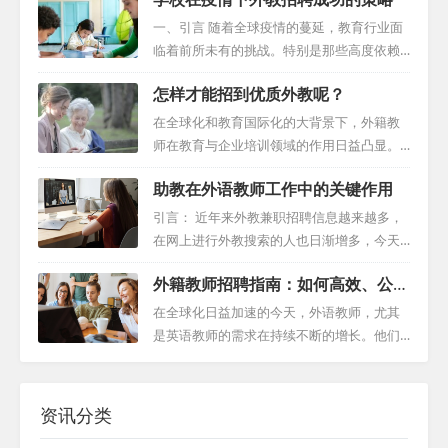
同的文化视角，还为孩子们创造了丰富的语
学校会考虑诸如教育背景、工作经验和教学
言环境。然而，聘请外籍教师并非简单的任
一、引言 随着全球疫情的蔓延，教育行业面
能力等标准。这些标准对保证教学质量是必
务。他们的选择直接影响到孩子们的语言学
临着前所未有的挑战。特别是那些高度依赖
要的，但过高的门槛可能会使学校失去有潜
习效果。因此，本文将深入探讨幼儿园在聘
外籍教师的教育机构，在边境关闭、政策调
力的候选人。 想象一下，一所学校设定的门
怎样才能招到优质外教呢？
请外籍教师时应当考虑的关键因素，以及如
整以及国际教师流动受限的背景下，不得不
槛过高，导致合格的候选人寥寥无几。在这
何为孩子们创造一个最佳的语言学习环境。
重新思考其教学策略。本文将探讨疫情对全
在全球化和教育国际化的大背景下，外籍教
种情况下，...
英语水平：幼儿园的期望 随着国际教育的深
球教育的影响，并提出应对这一挑战的成功
师在教育与企业培训领域的作用日益凸显。
入人心，许多幼儿园对外教的英语水平有着
策略。 二、疫情对全球教育的影响 教学干
随着英语逐渐成为国际交流的通用语言，对
严格的要求。这不仅是因为他们需要用英语
助教在外语教师工作中的关键作用
扰：外籍教师在许多学校中扮演着重要角
于拥有流利英语和丰富教学经验的外籍教师
与孩子们交流，还因为他们的英语水平决定
色，他们的语言能力和文化见解为教育体验
的需求也达到了前所未有的高度。然而，在
引言： 近年来外教兼职招聘信息越来越多，
了孩子们的语言...
增添了独特价值。然而，由于疫情导致的国
寻找和选择外籍教师的过程中，如何确保找
在网上进行外教搜索的人也日渐增多，今天
际教师流动受限，学校不得不应对外籍教师
到最顶尖的人才成为了教育机构和企业面临
我们就来深入探讨外教助教在外语教师工作
短缺的问题。这导致了教学计划的调整，甚
外籍教师招聘指南：如何高效、公正
的一大挑战。 一、专业的外教招聘服务：解
中的关键作用。助教不仅在课堂教学过程中
至一些依赖外籍教师的课程被迫暂停或取
地招聘国际教师团队
决方案的核心 专业的外教招聘服务为这一挑
提供必要的支持，而且在提高外国英语教师
在全球化日益加速的今天，外语教师，尤其
消。...
战提供了有效的解决方案。这些服务致力于
的教学效果和学生学习质量方面起着至关重
是英语教师的需求在持续不断的增长。他们
简化获取和管理外国人才的流程，满足各种
要的作用。在本篇文章中，我们将通过不同
不仅发挥了提升学生语言能力的重要作用，
教育和企业需求。它们通过提供一系列精心
章节深入了解助教如何发挥其独特功能，为
还促进了文化之间的交流碰撞。然而，招聘
设计的服务，帮助机构高效地识别和选择最
外语教师赋权铺平道路。 一、前期协调与观
适合的外教并非朝夕之事，这个过程需要细
资讯分类
合适的外籍教师...
察：奠定合作基础 近年来外教兼职招聘需求
致的评估、不断的沟通以及对文化差异的尊
不断上升，吸引了众多求职者积极投递简