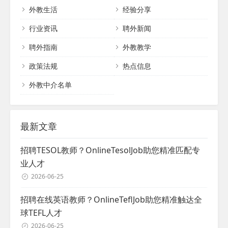
重和理解。以下是一份全面的外籍教师招聘
外教生活
经验分享
历，达成与外教的合作关系，需要先奠定合
指南，旨在帮助教育机构高效、公正地完成
作基础。首先，建立成功的合作关系需要在
招聘过程。 一、初步评估与筛选 首先，对潜
行业资讯
聘外新闻
助教和外语教...
在的候选人进行全面的评估至关重要。这包
聘外指南
外教教学
括评估他们的教学经验、资格认证以及他们
是否愿意遵守学校的合同要求。通过这一步
政策法规
热点信息
骤，可以筛选出最有可能胜任该职位的合适
的外教。 二...
外教中介名单
最新文章
招聘TESOL教师？OnlineTesolJob助您精准匹配专
业人才
2026-06-25
招聘在线英语教师？OnlineTeflJob助您精准触达全
球TEFL人才
2026-06-25