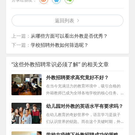
返回列表
上一篇：
从哪些方面可以看出外教是否优秀？
下一篇：
学校招聘外教如何筛选呢？
“这些外教招聘常识必须了解” 的相关文章
外教招聘要求高究竟好不好？
在当今充满活力的教育环境中，吸引合格的
外籍教师已成为全球各地学校的核心任务。
然而，设定招聘标准的过程中需慎重行事，
幼儿园对外教的英语水平有要求吗？
需在各种需求间寻找微妙的平衡，以防阻碍
潜在的人才并带来不必要的困扰。这篇文章
在幼儿教育的奇妙世界中，语言学习是孩子
将深入探讨外籍教师招聘的复杂性以及如何
们认识世界的钥匙。而在这个关键时期，外
进行外教招聘工作！ 了解竞争环境 外籍教师
籍教师的作用日益凸显。他们不仅带来了不
学校在疫情下外教招聘成功的策略
市场竞争激烈，学校的资源也有限。通常，