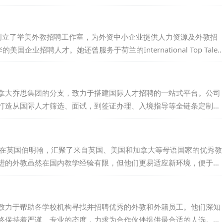
为English UK认证会员，多次亮相国际峰会，展示专业实力。Sin
、高质量的教育服务。...
她创立了举美外教招聘工作室，为外资中小企业提供人力资源及外教招
招聘人才。她还曾服务于荷兰的International Top Talen
曾在Stanton Chase担任总监，并在美国凤凰城的私募基金工作。
工作，并在上海财经大学教授英语。Julie毕业于美国雷鸟全球管
拿大乔思集团的分支，致力于搭建国际人才招聘的一站式平台。公司
打造从国际人才筛选、面试，到签证办理、入境指导等全链条定制化
诉求，也尊重外籍候选人的求职意愿，力求提供最优质、最贴心的全
公司，企业和求职者都能找到满意的合作伙伴，实现共赢。...
部设立在英国伯明翰，汇聚了来自英国、美国和加拿大等母语国家的优秀教
进的外教虽然在国内教学经验有限，但他们更易适应新环境，便于管
而难以适应新变化的老教师现象。我们秉持诚信原则，郑重承诺：若
为您更换。多年来，我们与国内众多学校建立了稳固的合作关系，赢
UNI，意味着选择了专业、可靠的外教服务伙伴。...
致力于帮助各学校机构寻找并招聘优秀的外教和外籍员工。他们深知
终保持着严谨、专业的态度，力求为合作伙伴提供最合适的人选。此