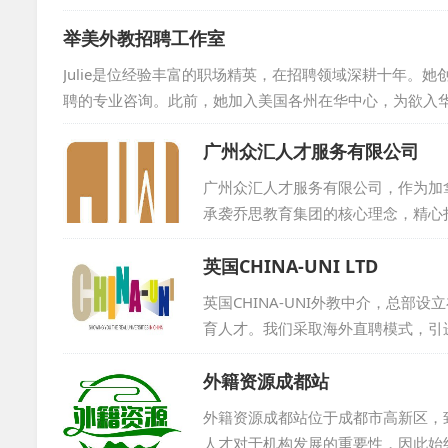
得良好口碑，年接待学员近500人次。作
举美外教招聘工作室
oland拥有丰富教育资源，提供全方位
Julie是位经验丰富的职场精英，在招聘领域深耕十年。
聘的专业咨询。此前，她加入美国各州在华中心，为欲入华的美国企业
t，担任项目经理，为荷兰机构和企业招募中国人才。Julie还
广州众汇人才服务有限公司
还曾在可口可乐中国总部负责策略采购，早期在德国工业公司
理学院，并持有华东师...
广州众汇人才服务有限公司，作为加
承袭乔思教育集团的核心理念，精心
服务。我们倾听企业招聘全球人才的
英国CHINA-UNI LTD
方位服务。通过广州众汇人才服务有限
英国CHINA-UNI外教中介，总
育人才。我们采取海外直聘模式，引
理，从而有效避免了因经验过于丰富
外籍资源成都站
外教到岗三个月内表现不佳，将免费
得了客户的广泛赞誉。选择CHINA-
外籍资源成都站位于成都市高新区，
人才对于机构发展的重要性，因此始