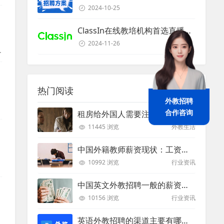
2024-10-25
ClassIn在线教培机构首选直播课堂服务商
2024-11-26
她
热门阅读
外教招聘
租房给外国人需要注意些什么？
合作咨询
11445 浏览
外教生活
中国外籍教师薪资现状：工资和待遇都非常高
10992 浏览
行业资讯
中国英文外教招聘一般的薪资是多少？
10156 浏览
行业资讯
英语外教招聘的渠道主要有哪些？