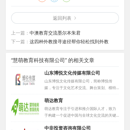
返回列表
上一篇：
中澳教育交流墨尔本朱君
下一篇：
这四种外教搜寻途径帮你轻松找到外教
“慧萌教育科技有限公司” 的相关文章
山东博悦文化传媒有限公司
山东博悦文化传媒有限公司，简称博悦传
媒，专注于文化艺术交流、舞台策划、模特
经纪、高端摄影摄像、广告设计与教育咨询
萌达教育
等多元化业务。公司自成立以来，积极吸纳
业内精英，以专业、认真、踏实的态度不断
萌达教育专注于引进和推介国际人才，致力
推动国际化发展。博悦传媒不仅与国内同行
于构建一个促进中国与全球文化交流的关键
深入交流，更常赴国外学习先进理念，紧跟
桥梁。在此坚实基础上，我们深入挖掘并广
中非投资咨询有限公司
时代步伐，将国际视野融入实践。同时，公
泛传播国际先进的且符合本土实际的特色教