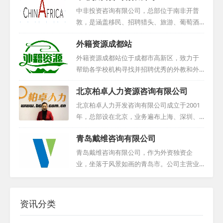
司还为外籍人才提供舒适的工作环境和优质
育课程，目标是为我国的教育机构、城市、
中非投资咨询有限公司，总部位于南非开普
福利，使每位员工都能在公司找到归属感与
社区、家庭乃至个人提供丰富多彩的教育资
敦，是涵盖移民、招聘猎头、旅游、葡萄酒
成就感。...
源。值得一提的是，我们拥有一个以英语为
业及商贸的综合性企业。多年来，集团致力
外籍资源成都站
主要交流语言的多国语言外籍人才库，这些
于深化南非与中国的经贸往来、文化交流与
人才在教育领域具有深厚的积累，能为我国
人员互动，已成长为两国间企业合作与人员
外籍资源成都站位于成都市高新区，致力于
的文化交流与教育事业注入新的活力与生
交流的关键纽带。旗下中非投资咨询有限公
帮助各学校机构寻找并招聘优秀的外教和外
机。借助这一独特的平台，我们期待进一步
司，专注于外籍人才招聘、管理、服务及推
籍员工。他们深知人才对于机构发展的重要
加深中国与世界各国之间的交流与理解，携
北京柏卓人力资源咨询有限公司
广，凭借集团资源，与当地人力资源机构、
性，因此始终保持着严谨、专业的态度，力
手共进，推动教育事业繁荣发展。...
高校紧密合作，保障外教资源的稳定供应。
求为合作伙伴提供最合适的人选。此外，该
北京柏卓人力开发咨询有限公司成立于2001
公司不仅为国内教育机构引进优质外教，更
工作室还定期举办国外高校招聘会，为求职
年，总部设在北京，业务遍布上海、深圳、
助力海外人才在中国实现事业与生活梦想，
者与用人单位之间搭建了一座沟通的桥梁。
海南及海外多地。作为北京人才服务行业的
提供全面支持。...
青岛戴维咨询有限公司
同时，他们也为国内单位提供协助，帮助它
佼佼者，我们荣获AAA等级认证，并受北京
们前往美国校园进行校园招聘，进一步拓宽
人力资源和社会保障局认可。服务范围广
青岛戴维咨询有限公司，作为外资独资企
了人才选拔的渠道。该工作室始终致力于提
泛，包括猎头、商务咨询、人力资源外包
业，坐落于风景如画的青岛市。公司主营业
供最优质的服务，为各学校机构实现国际化
等。控股菲律宾招募公司与培训机构，获菲
务涵盖外教服务、外贸合作及语言培训等领
发展助力。...
律宾劳工部认可。专注于企业国际化用工咨
域。我们汇聚了众多资深外教，他们不仅教
询、外籍员工全方位服务。凭借30年经验，
学经验丰富，更是敬业爱岗。我们提供多样
资讯分类
人才库丰富，招募与签证体系成熟，助客户
化的外教服务，包括全职、兼职，母语或非
轻松招聘，员工快速到岗，无忧用人。...
母语等选择，全心全意为您找寻最满意的外