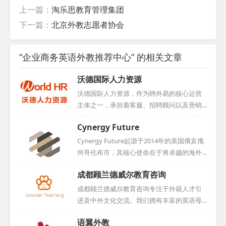
上一篇：
淘乐思教育管理集团
下一篇：
北京外教志愿者协会
“企业商务英语外教推荐中心” 的相关文章
沃德国际人力资源
沃德国际人力资源，作为聘外易的核心运营
主体之一，承担着客服、招聘顾问以及营销
团队等多重职责。凭借其在人力资源领域的
Cynergy Future
卓越表现，公司于2016年荣获中国互联网人
才招聘行业优秀示范企业称号，同时积极与
Cynergy Future起源于2014年的美国俄亥俄
学校展开合作，为行业输送优秀人才。...
州哥伦布市，其核心使命在于将卓越的海外
资源引入中国。为进一步深耕国内市场，公
成都顾兰德威尔教育咨询
司于2015年在中国设立了办事处。Cynergy F
uture矢志不渝地希望将更多优质的海外资源
成都顾兰德威尔教育咨询专注于外籍人才引
引入中国，通过教育的桥梁，让中国的学子
进及中外文化交流。我们拥有丰富的英语母
们能够亲身体验并领略世界的广阔与多彩。
语外籍人才资源，这些人才大多来自英美等
语翼外教
依托中美双方优质的院校资源，公司已成功
国家，并且多数未曾踏足中国，易于融入并