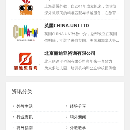
促成了多所中美院校的合作与交流，进而推
适应新环境。多年的积累使我们与众多国外
上海语翼外教，自2011年成立以来，凭借资
动中美两国在教育和文化领域的深度交融与
机构和个人建立了紧密合作关系，确保能够
深外教顾问的精准匹配与卓越服务，在教育
发展。...
长期稳定地提供优秀人才。我们的服务收费
培训领域树立了良好口碑。作为上海语轶商
英国CHINA-UNI LTD
合理，符合市场行情。如果您有招聘需求，
务咨询有限公司的核心板块，我们专注于为
无论是学校还是其他机构，都可与我们取得
各类教学机构、企事业单位及个人提供一对
英国CHINA-UNI外教中介，总部设立在英国
联系，我们将为您提供详细的信息和专业的
一英语外教服务。我们严格筛选每一位外教
伯明翰，汇聚了来自英国、美国和加拿大等
咨询，共同推动中外文化交流与教育事业的
候选人，本地外教必经面对面面试与Demo展
母语国家的优秀教育人才。我们采取海外直
发展。...
北京丽迪亚咨询有限公司
示，外地外教则通过电话或网络面试。我们
聘模式，引进的外教虽然在国内教学经验有
杜绝随意推荐，确保深入了解每位外教的背
限，但他们更易适应新环境，便于管理，从
北京丽迪亚咨询有限公司多年来一直致力于
景与期望。我们对外教候选人要求严格，必
而有效避免了因经验过于丰富而难以适应新
为众多幼儿园、培训机构和公立学校提供稳
须是来自英美加澳等母语国家的专业人士，
变化的老教师现象。我们秉持诚信原则，郑
定而优质的外教服务。其专业的外教团队凭
持有相关教师资格证，并拥有至少两年教学
重承诺：若外教到岗三个月内表现不佳，将
借丰富的教学经验和深厚的专业知识，为这
经验。在服务期间，无论何种原因解约，我
免费为您更换。多年来，我们与国内众多学
些教育机构注入了新的活力，助力提升教学
资讯分类
们都将提供无限次免...
校建立了稳固的合作关系，赢得了客户的广
质量，深受广大学校和家长的信赖与好评。...
泛赞誉。选择CHINA-UNI，意味着选择了专
外教生活
经验分享
业、可靠的外教服务伙伴。...
行业资讯
聘外新闻
聘外指南
外教教学