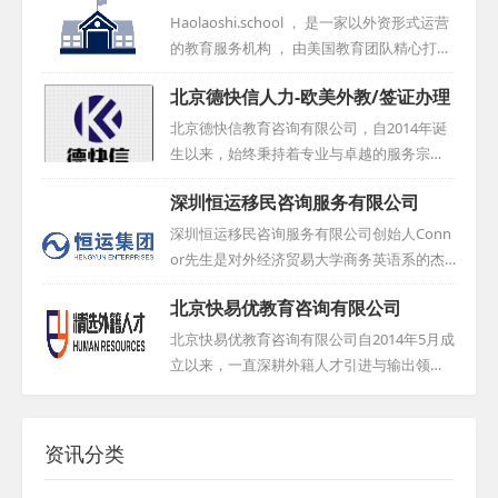
用卓有成效的方法，并推动国内外基础教育
不仅注重外教的整体素质，更在选拔过程中
Haolaoshi.school ， 是一家以外资形式运营
实验项目在各校的实施，赢得了学校的广泛
严格把关，确保外教水平达到高标准。我们
的教育服务机构 ， 由美国教育团队精心打造
信赖与支持。我们积极促进中西方教育与文
的目标，是减轻用才机构的用人压力，降低
， 总部位于香港 。 其主要业务聚焦于协助中
化的交流，助力其健康发展。如今，我们已
北京德快信人力-欧美外教/签证办理
用人风险，让每一位合作伙伴都能安心、放
国学校招聘外籍教师 ， 以充分满足教学需求
在广州、佛山、深圳、长沙、西安、成都等
心。作为一家靠谱的外教中介机构，我们始
。 此外 ， 为更好地服务外籍教师 ， 公司在
北京德快信教育咨询有限公司，自2014年诞
全国多地提供外教服务，期待...
终坚守诚信、专业、高效的服务宗旨，努力
重庆设立了分支机构 ， 提供全方位的支持 。
生以来，始终秉持着专业与卓越的服务宗
为各方创造更多的价值。山东海德，愿与您
线上平台Haolaoshi . school的推出 ， 旨在为
旨。公司前身是北京博然智学教育科技有限
携手共创美好未来，共同书写国际教育的华
深圳恒运移民咨询服务有限公司
求职者呈现众多权威工作机会的同时 ， 还提
公司，经过岁月的洗礼与业务的不断拓展，
章！...
供TEFL证书培训服务 。 该公司运营模式类似
最终蜕变成为如今的名字——北京德快信教
深圳恒运移民咨询服务有限公司创始人Conn
猎头公司 ， 旨在确保外教符合学校各项要求
育咨询有限公司。这家公司致力于成为一家
or先生是对外经济贸易大学商务英语系的杰
， 并维护双方的权益 。 其目标在于推动东
引领行业的优质聘外方案服务商，以深厚的
出人才，在涉外业务方面积累了丰富经验，
西...
北京快易优教育咨询有限公司
行业经验和专业的服务团队，为广大客户提
从对外贸易起家，奠定了公司在国际贸易领
供高效、精准的聘外解决方案。无论是企业
域的基石。经过六年发展，公司业务聚焦于
北京快易优教育咨询有限公司自2014年5月成
的海外招聘需求，还是个人的国际职业发展
两大板块：投资移民与外籍人才引进。服务
立以来，一直深耕外籍人才引进与输出领
规划，德快信都能凭借自身的专业能力和资
范围覆盖内地多个省市，凭借优质服务与良
域。多年的经验积累与持续发展，使公司在
源优势，为客户提供全方位、个性化的服
好信誉，公司在北京、深圳设立分公司。...
外籍人才行业中脱颖而出，成为知名品牌。
务，助力客户实现国际化的人才发展战略。...
我们与北美多家知名大学和猎头公司建立了
资讯分类
稳定的战略合作关系，构建了独具特色的外
教招聘与引进渠道。自成立以来，我们为多