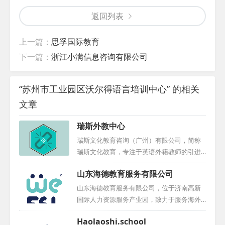
返回列表
上一篇：
思孚国际教育
下一篇：
浙江小满信息咨询有限公司
“苏州市工业园区沃尔得语言培训中心” 的相关
文章
瑞斯外教中心
瑞斯文化教育咨询（广州）有限公司，简称
瑞斯文化教育，专注于英语外籍教师的引进
与人才输送。我们秉持高标准、高要求的原
山东海德教育服务有限公司
则，精心选拔专业外教，致力于为中小学、
幼儿园、早教机构及培训中心等提供优质服
山东海德教育服务有限公司，位于济南高新
务。多年来，我们成功为国内众多学校及机
国际人力资源服务产业园，致力于服务海外
构输送了大批优秀外籍教师，积累了丰富的
教育人才与国内教学机构，搭建起国际化的
Haolaoshi.school
选聘经验。在外教培养与管理方面，我们采
桥梁。我们拥有一支专业的引才团队，他们