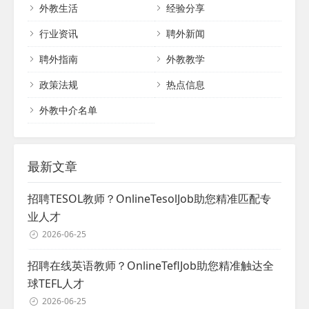
外教生活
经验分享
家K12培训学校、英语培训机构、幼儿园、早
教中心、公立学校及大学提供了优质外教资
行业资讯
聘外新闻
源和专业服务，赢得了客户的一致好评和业
聘外指南
外教教学
内的高度认可。快易优始终坚守专业、热
情、进取的服务理念，致力于成为客户外籍
政策法规
热点信息
人才领域的全面战略合作伙伴，并为此持续
奋斗。...
外教中介名单
最新文章
招聘TESOL教师？OnlineTesolJob助您精准匹配专
业人才
2026-06-25
招聘在线英语教师？OnlineTeflJob助您精准触达全
球TEFL人才
2026-06-25