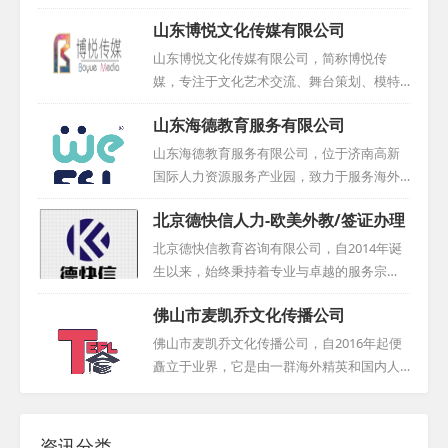
国际文化交流领域，得益于各级部门的支持
山东博悦文化传媒有限公司
与协助，迅速发展成为这一领域的先驱之
一。我们的服务对象既涵盖了寻求外籍人才
山东博悦文化传媒有限公司，简称博悦传
的企事业单位，也包括了那些希望在中国找
媒，专注于文化艺术交流、舞台策划、模特
到合适工作机会的外籍专业人才。在聘外易
经纪、高端摄影摄像、广告设计与教育咨询
山东海德教育服务有限公司
科技的运营体系中，我们设有专业的信息技
等多元化业务。公司自成立以来，积极吸纳
术研发团队和外籍人才服务团队，致力于让
业内精英，以专业、认真、踏实的态度不断
山东海德教育服务有限公司，位于济南高新
外教招聘变得更为便捷高效。此外，我们还
推动国际化发展。博悦传媒不仅与国内同行
国际人力资源服务产业园，致力于服务海外
荣获了中国认证联盟颁发的行业示范企业称
深入交流，更常赴国外学习先进理念，紧跟
教育人才与国内教学机构，搭建起国际化的
号，并积累了2000+教育领域的客户信任与支
北京德快信人力-欧美外教/签证办理
时代步伐，将国际视野融入实践。同时，公
桥梁。我们拥有一支专业的引才团队，他们
持。...
司还为外籍人才提供舒适的工作环境和优质
不仅注重外教的整体素质，更在选拔过程中
北京德快信教育咨询有限公司，自2014年诞
福利，使每位员工都能在公司找到归属感与
严格把关，确保外教水平达到高标准。我们
生以来，始终秉持着专业与卓越的服务宗
成就感。...
的目标，是减轻用才机构的用人压力，降低
旨。公司前身是北京博然智学教育科技有限
佛山市麦凯乔文化传播公司
用人风险，让每一位合作伙伴都能安心、放
公司，经过岁月的洗礼与业务的不断拓展，
心。作为一家靠谱的外教中介机构，我们始
最终蜕变成为如今的名字——北京德快信教
佛山市麦凯乔文化传播公司，自2016年起便
终坚守诚信、专业、高效的服务宗旨，努力
育咨询有限公司。这家公司致力于成为一家
矗立于业界，它是由一群海外精英和国内人
为各方创造更多的价值。山东海德，愿与您
引领行业的优质聘外方案服务商，以深厚的
才联手创建的。公司核心业务聚焦于外籍人
携手共创美好未来，共同书写国际教育的华
行业经验和专业的服务团队，为广大客户提
才服务领域，始终致力于提供全面而专业的
章！...
供高效、精准的聘外解决方案。无论是企业
支持。经过数年的深耕与努力，麦凯乔与众
资讯分类