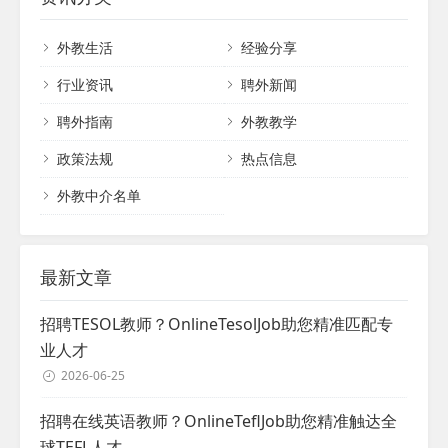
源和专业服务，赢得了客户的一致好评和业
效的服务，能够为客户创造更多价值。...
内的高度认可。快易优始终坚守专业、热
外教生活
经验分享
情、进取的服务理念，致力于成为客户外籍
人才领域的全面战略合作伙伴，并为此持续
行业资讯
聘外新闻
奋斗。...
聘外指南
外教教学
政策法规
热点信息
外教中介名单
最新文章
招聘TESOL教师？OnlineTesolJob助您精准匹配专
业人才
2026-06-25
招聘在线英语教师？OnlineTeflJob助您精准触达全
球TEFL人才