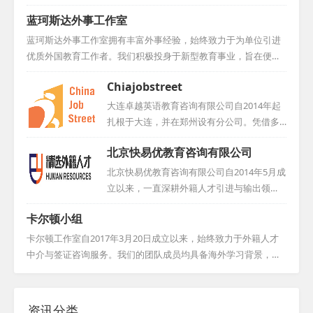
了质量上乘且数量充足的师资支持，因此在业界赢得了广泛的好
业及商贸的综合性企业。多年来，集团致力
蓝珂斯达外事工作室
评与卓越的口碑。...
于深化南非与中国的经贸往来、文化交流与
人员互动，已成长为两国间企业合作与人员
蓝珂斯达外事工作室拥有丰富外事经验，始终致力于为单位引进
交流的关键纽带。旗下中非投资咨询有限公
优质外国教育工作者。我们积极投身于新型教育事业，旨在便利
司，专注于外籍人才招聘、管理、服务及推
用人单位，为外国人才提供施展才华的平台，为行业注入新的活
Chiajobstreet
广，凭借集团资源，与当地人力资源机构、
力与创意！...
高校紧密合作，保障外教资源的稳定供应。
大连卓越英语教育咨询有限公司自2014年起
公司不仅为国内教育机构引进优质外教，更
扎根于大连，并在郑州设有分公司。凭借多
助力海外人才在中国实现事业与生活梦想，
年的外教服务市场经验，我们建立了完善的
提供全面支持。...
北京快易优教育咨询有限公司
海外招聘渠道，并积累了丰富的外教管理经
验。目前，我们致力于为全国各地的幼儿
北京快易优教育咨询有限公司自2014年5月成
园、培训学校、公立学校以及国际学校等机
立以来，一直深耕外籍人才引进与输出领
构提供全职外教中介服务，确保学校机构能
域。多年的经验积累与持续发展，使公司在
卡尔顿小组
够高效、合规地引进优秀的外籍教育人才。...
外籍人才行业中脱颖而出，成为知名品牌。
我们与北美多家知名大学和猎头公司建立了
卡尔顿工作室自2017年3月20日成立以来，始终致力于外籍人才
稳定的战略合作关系，构建了独具特色的外
中介与签证咨询服务。我们的团队成员均具备海外学习背景，并
教招聘与引进渠道。自成立以来，我们为多
在外方员工签证、外教招聘及猎头行业等领域积累了丰富经验。
家K12培训学校、英语培训机构、幼儿园、早
凭借自建的人才库与渠道，我们竭诚为各企业推荐优秀的外籍候
教中心、公立学校及大学提供了优质外教资
选人，助力企业实现国际化人才战略。我们坚信，通过专业与高
资讯分类