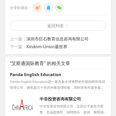
分享给朋友：
返回列表
上一篇：
深圳市巨石教育信息咨询有限公司
下一篇：
Kindom-Union最世界
“艾斯通国际教育” 的相关文章
Panda English Education
Panda English Education是一家具备全球视野的外籍招聘和培训
管理公司，拥有超过十年的外教管理经验，同时持有外国专家证
及办学许可证。自成立以来，我们一直致力于为多家知名民办幼
中非投资咨询有限公司
儿园和小学（诸如浦东的爱绿幼儿园、海富金太阳幼儿园、世纪
星幼儿园、万科实验小学、七宝外国语小学、洋泾外国语小学、
中非投资咨询有限公司，总部位于南非开普
菊园小学和海桐小学等）稳定地输送外教老师，为这些学校提供
敦，是涵盖移民、招聘猎头、旅游、葡萄酒