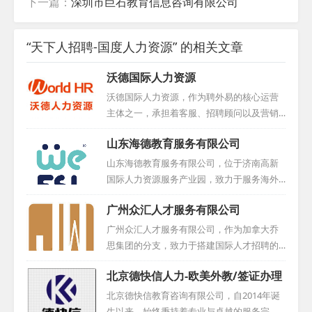
下一篇：
深圳市巨石教育信息咨询有限公司
“天下人招聘-国度人力资源” 的相关文章
沃德国际人力资源
沃德国际人力资源，作为聘外易的核心运营
主体之一，承担着客服、招聘顾问以及营销
团队等多重职责。凭借其在人力资源领域的
山东海德教育服务有限公司
卓越表现，公司于2016年荣获中国互联网人
才招聘行业优秀示范企业称号，同时积极与
山东海德教育服务有限公司，位于济南高新
学校展开合作，为行业输送优秀人才。...
国际人力资源服务产业园，致力于服务海外
教育人才与国内教学机构，搭建起国际化的
广州众汇人才服务有限公司
桥梁。我们拥有一支专业的引才团队，他们
不仅注重外教的整体素质，更在选拔过程中
广州众汇人才服务有限公司，作为加拿大乔
严格把关，确保外教水平达到高标准。我们
思集团的分支，致力于搭建国际人才招聘的
的目标，是减轻用才机构的用人压力，降低
一站式平台。公司承袭乔思教育集团的核心
北京德快信人力-欧美外教/签证办理
用人风险，让每一位合作伙伴都能安心、放
理念，精心打造从国际人才筛选、面试，到
心。作为一家靠谱的外教中介机构，我们始
签证办理、入境指导等全链条定制化服务。
北京德快信教育咨询有限公司，自2014年诞
终坚守诚信、专业、高效的服务宗旨，努力
我们倾听企业招聘全球人才的诉求，也尊重
生以来，始终秉持着专业与卓越的服务宗