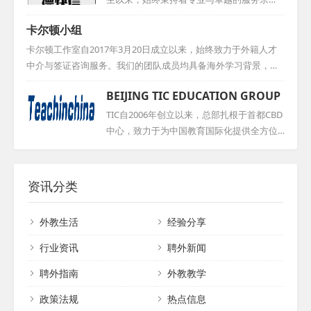
为各方创造更多的价值。山东海德，愿与您
外籍候选人的求职意愿，力求提供最优质、
旨。公司前身是北京博然智学教育科技有限
携手共创美好未来，共同书写国际教育的华
卡尔顿小组
最贴心的全方位服务。通过广州众汇人才服
公司，经过岁月的洗礼与业务的不断拓展，
章！...
务有限公司，企业和求职者都能找到满意的
最终蜕变成为如今的名字——北京德快信教
卡尔顿工作室自2017年3月20日成立以来，始终致力于外籍人才
合作伙伴，实现共赢。...
育咨询有限公司。这家公司致力于成为一家
中介与签证咨询服务。我们的团队成员均具备海外学习背景，并
引领行业的优质聘外方案服务商，以深厚的
在外方员工签证、外教招聘及猎头行业等领域积累了丰富经验。
BEIJING TIC EDUCATION GROUP
行业经验和专业的服务团队，为广大客户提
凭借自建的人才库与渠道，我们竭诚为各企业推荐优秀的外籍候
供高效、精准的聘外解决方案。无论是企业
选人，助力企业实现国际化人才战略。我们坚信，通过专业与高
TIC自2006年创立以来，总部扎根于首都CBD
的海外招聘需求，还是个人的国际职业发展
效的服务，能够为客户创造更多价值。...
中心，致力于为中国教育国际化提供全方位
规划，德快信都能凭借自身的专业能力和资
解决方案。其外教事业部依托丰富的海外教
源优势，为客户提供全方位、个性化的服
育资源，直接从海外高校与教师培训基地引
务，助力客户实现国际化的人才发展战略。...
进高水平外籍教师。我们为全国各地院校机
资讯分类
构提供外籍教师的长短期招聘、管理、培
训、证件办理及工作政策指导等一站式服
外教生活
经验分享
务，助力提升语言教学质量，促进对外交
流，满足教育国际化的人才需求。此外，我
行业资讯
聘外新闻
们还为希望来华从教的外籍人士搭建职业发
聘外指南
外教教学
展平台，共同推动教育的国际交流与发展。...
政策法规
热点信息