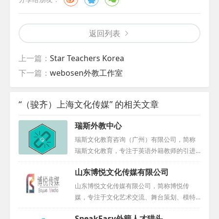
返回列表
上一篇：
Star Teachers Korea
下一篇：
webosen外教工作室
“（骏齐）上海文化传媒” 的相关文章
瑞斯外教中心
瑞斯文化教育咨询（广州）有限公司，简称
瑞斯文化教育，专注于英语外籍教师的引进
与人才输送。我们秉持高标准、高要求的原
山东博悦文化传媒有限公司
则，精心选拔专业外教，致力于为中小学、
幼儿园、早教机构及培训中心等提供优质服
山东博悦文化传媒有限公司，简称博悦传
务。多年来，我们成功为国内众多学校及机
媒，专注于文化艺术交流、舞台策划、模特
构输送了大批优秀外籍教师，积累了丰富的
经纪、高端摄影摄像、广告设计与教育咨询
SpeakEasy外籍人才猎头
选聘经验。在外教培养与管理方面，我们采