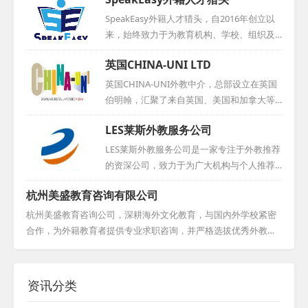
等多元化业务。公司自成立以来，积极吸纳
用卓有成效的方法，并推动国内外基础教育
业内精英，以专业、认真、踏实的态度不断
SpeakEasy外籍人才猎头，自2016年创立以
实验项目在各校的实施，赢得了学校的广泛
推动国际化发展。博悦传媒不仅与国内同行
来，始终致力于为教育机构、学校、组织及
信赖与支持。我们积极促进中西方教育与文
深入交流，更常赴国外学习先进理念，紧跟
个人提供全面的人力与教育资源咨询服务。
化的交流，助力其健康发展。如今，我们已
英国CHINA-UNI LTD
时代步伐，将国际视野融入实践。同时，公
团队骨干成员在国际教育领域深耕细作，拥
在广州、佛山、深圳、长沙、西安、成都等
司还为外籍人才提供舒适的工作环境和优质
有超过十年的丰富经验，并建立了广泛的外
英国CHINA-UNI外教中介，总部设立在英国
全国多地提供外教服务，期待...
福利，使每位员工都能在公司找到归属感与
籍教师资源及招聘网络。尽管成立时间尚
伯明翰，汇聚了来自英国、美国和加拿大等
成就感。...
短，但凭借卓越的信誉和专业的服务，思悦
母语国家的优秀教育人才。我们采取海外直
LES莱斯外教服务公司
教育已赢得了众多知名机构与个人的青睐，
聘模式，引进的外教虽然在国内教学经验有
包括新东方、华尔街、流利英语、芝麻街英
限，但他们更易适应新环境，便于管理，从
LES莱斯外教服务公司是一家专注于外教推荐
语等，并与他们签订了长期服务协议。我们
而有效避免了因经验过于丰富而难以适应新
的资深公司，致力于为广大机构与个人推荐
始终坚守诚信为本，坚持提供个性化服务，
变化的老教师现象。我们秉持诚信原则，郑
来自欧美及其他国家的优秀外教。我们的外
全心全意为客户着想。期待与您的合作，共
杭州美盛教育咨询有限公司
重承诺：若外教到岗三个月内表现不佳，将
教资源库丰富多样，涵盖有丰富教学经验且
创美好未来。...
免费为您更换。多年来，我们与国内众多学
持有相关证书的白人及其他人种外教。我们
杭州美盛教育咨询公司，深耕海外文化教育，与国内外学校紧密
校建立了稳固的合作关系，赢得了客户的广
提供完善的面试渠道，协助签订合作协议，
合作，为外籍教育者提供专业求职咨询，并严格选拔优秀外教。
泛赞誉。选择CHINA-UNI，意味着选择了专
确保整个流程统一规范，让您轻松找到理想
多年来，我们成功推荐无数优秀外籍雇员，助力众多院校和企业
业、可靠的外教服务伙伴。...
的外教人选。...
填补师资空缺。同时，我们汇聚多国资深教师，举办高效实用的
全外教培训班，为学员提供个性化学习方案和辅导，涵盖多语
资讯分类
种，满足各行业需求。我们致力于提升员工外语表达和跨文化沟