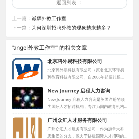
返回列表
上一篇：
诚辉外教工作室
下一篇：
为何深圳招聘外教的现象越来越多？
“angel外教工作室” 的相关文章
北京聘外易科技有限公司
北京聘外易科技有限公司（原名北京环球易
聘教育科技有限公司）自2006年起便扎根于
国际文化交流领域，得益于各级部门的支持
New Journey 启程人力咨询
与协助，迅速发展成为这一领域的先驱之
一。我们的服务对象既涵盖了寻求外籍人才
New Journey 启程人力咨询是英国注册的顶
的企事业单位，也包括了那些希望在中国找
尖国际人才招聘机构，专注为国内教育机构
到合适工作机会的外籍专业人才。在聘外易
提供国际人才招聘方案，并搭建与英国优质
广州众汇人才服务有限公司
科技的运营体系中，我们设有专业的信息技
教育资源的桥梁。服务涵盖人力资源招聘、
术研发团队和外籍人才服务团队，致力于让
签证办理及材料审核，致力于中英文化交流
广州众汇人才服务有限公司，作为加拿大乔
外教招聘变得更为便捷高效。此外，我们还
推广。通过广告宣传、社交媒体和网站等，
思集团的分支，致力于搭建国际人才招聘的