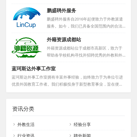
荣获了中国认证联盟颁发的行业示范企业称
实时更新招聘信息，并在英国主流招聘平台
一站式平台。公司承袭乔思教育集团的核心
号，并积累了2000+教育领域的客户信任与支
鹏盛聘外服务
投放广告。...
理念，精心打造从国际人才筛选、面试，到
持。...
签证办理、入境指导等全链条定制化服务。
鹏盛聘外服务自2016年起便致力于外教派遣
我们倾听企业招聘全球人才的诉求，也尊重
服务。如今，我们已具备全国范围内的合法
外籍候选人的求职意愿，力求提供最优质、
派遣资质，外教均持有有效工作签证。在短
外籍资源成都站
最贴心的全方位服务。通过广州众汇人才服
短三年多的时间里，我们成功为超过200家幼
务有限公司，企业和求职者都能找到满意的
儿教育机构、约1200家语言培训及国际学校
外籍资源成都站位于成都市高新区，致力于
合作伙伴，实现共赢。...
等机构，输送了大批外籍专业人才。我们不
帮助各学校机构寻找并招聘优秀的外教和外
仅提供外教资源，还负责代办相关用工手
籍员工。他们深知人才对于机构发展的重要
蓝珂斯达外事工作室
续，为企业合法聘用外籍人士提供一站式解
性，因此始终保持着严谨、专业的态度，力
决方案。我们致力于助力您的企业加速“国际
求为合作伙伴提供最合适的人选。此外，该
蓝珂斯达外事工作室拥有丰富外事经验，始终致力于为单位引进
化”进程，竭诚为您提供专业、高效的服
工作室还定期举办国外高校招聘会，为求职
优质外国教育工作者。我们积极投身于新型教育事业，旨在便利
务。...
者与用人单位之间搭建了一座沟通的桥梁。
用人单位，为外国人才提供施展才华的平台，为行业注入新的活
同时，他们也为国内单位提供协助，帮助它
力与创意！...
们前往美国校园进行校园招聘，进一步拓宽
资讯分类
了人才选拔的渠道。该工作室始终致力于提
供最优质的服务，为各学校机构实现国际化
外教生活
经验分享
发展助力。...
行业资讯
聘外新闻