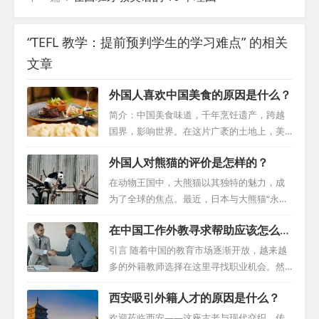
“TEFL 教学：提前预判学生的学习难点” 的相关
文章
外国人喜欢中国美食的原因是什么？
简介：中国美食味道，千年烹饪遗产，跨越
国界，影响世界。在这片广袤的土地上，美
食与文化交织，形成了一幅独特的烹饪挂
外国人对熊猫的评价是怎样的？
毯。如今，在全球化的浪潮下，中国美食已
成为了国际交流的桥梁，吸引着世界各地的
在动物王国中，大熊猫以其独特的魅力，成
食客。让我们一同踏上这段旅程，去发现国
为了全球的焦点。最近，日本与大熊猫“永明”
内外国人美食的无穷魅力。 1. 饺子：全球烹
及其双胞胎女儿“樱花棒”和“桃棒”的告别，再
在中国工作外教寻求帮助应该怎么
饪瑰宝在中国，饺子不仅仅是一种食物，更
次让全世界见证了大熊猫的非凡吸引力。这
做？
是一种文化、一种情感的寄托。随着时间的
个跨越文化界限的现象，揭示了大熊猫在全
引言 随着中国的教育市场逐渐开放，越来越
推移，这种美味的食物已经超越了国界，成
球范围内的影响力，那么外国人对熊猫的评
多的外籍教师选择在这里寻找职业机会。然
为了全世界人民喜爱的佳肴。无论是节日庆
价是什么呢？ “永明”的非凡遗产 作为全球圈
而，面对陌生的文化和工作环境，他们可能
典还是日常餐桌，饺子都以其独特的美味征
西安吸引外籍人才的原因是什么？
养的第二大雄性大熊猫，“永明”以其不凡的记
会遇到一系列挑战。本文旨在为在华外教寻
服了世界。 2. 包子：国际烹饪瑰宝包子，这
录书写了动物界的传奇。他成功养育了16只
求帮助提供一份实用指南，帮助他们有效应
欢迎莅临西安——这座古老与现代交织、传