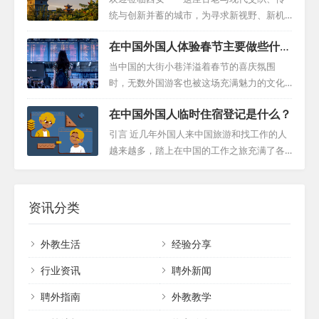
个看似普...
幼崽，被誉为大熊猫界最多产的...
对这些挑战。 一、与学校和机构建立有效沟
统与创新并蓄的城市，为寻求新视野、新机
通 面对合同纠纷、调动或其他问题，外籍教
遇的外国人才敞开怀抱。在这里，您将发现
在中国外国人体验春节主要做些什
师应首先尝试与所在学校和机构进行开放、
无数理由，为何西安能够吸引全球各地的专
么？
诚实的沟通。通过建设性的谈判，寻求双方
业人士。 经济活力：西部崛起的中心 西安位
当中国的大街小巷洋溢着春节的喜庆氛围
都能接受的解决方案。有时，提供合理的经
于中国西部，是这一地区的经济心脏。这座
时，无数外国游客也被这场充满魅力的文化
济补偿可以成为促进合作和顺利过渡的有效
城市拥有充满活力的商业景象，吸引了无数
庆典所吸引。从璀璨的灯笼、震撼的舞龙表
策略。 二、明确签证转让权利 对于已完成一
在中国外国人临时住宿登记是什么？
国内外企业和高科技公司前来扎根。这些公
演，到丰富的美食体验，春节为游客提供了
年服务的外籍教师，了解自己在签证转让方
司不仅为西安带来了大量的就业机会，更成
一个深入了解中国传统文化的绝佳机会。本
引言 近几年外国人来中国旅游和找工作的人
面...
为推动城市持续发展的强大引擎。因此，外
指南将为外国人在中国旅游提供一份详尽的
越来越多，踏上在中国的工作之旅充满了各
国人在中国西安拥有众多的就业岗位选择，
外国人体验春节指南，帮助您充分感受这一
种激动人心的机遇，但同时也伴随着一些必
这进一步凸显了这座城市的国际化和发展潜
传统节日的魅力。 一、参与节日庆典 春节期
要的行政程序。其中，外国人临时住宿登记
力。 教育与创新的摇篮...
间，中国各地都会举办各种庆祝活动，如赏
是必不可少的一步。本指南将为您提供详尽
资讯分类
花灯、观看舞龙舞狮表演等。游客可以积极
的信息，以确保您在中国停留期间顺利且合
参与其中，感受浓厚的节日氛围。同时，还
规。 了解临时住宿登记表 这张表格对于您在
外教生活
经验分享
可以参观传统的庙会，欣赏京剧等民间艺术
中国的顺利居留至关重要。无论您是入住酒
表演，感受中国文化的博大精深。 二、融入
店、学校、企业、机构还是其他任何场所，
行业资讯
聘外新闻
家庭传统...
只要您没有中国大陆身份证，都需要填写“临
聘外指南
外教教学
时住宿登记表”。请记住，在您停留期间，持
有外国人临时住宿登记表格是必不可少的。