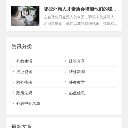
保障问题主要包括以下几个方面： 社会保险
构建成功的舞台 首先，外籍教师的成功在很
知识视野。然而，这一过程中需要周密的筹
登记与缴纳：外国人才需要按照中国相关法
哪些外籍人才素质会增加他们的稳定
大程度上取决于学校是否为他们提供了一个
备和细致的沟通，以确保外教能够顺利融入
律法规进行社会保险登记，并按时缴纳社...
性？
清晰的框架。这涉及到定义明确的工作职
学校环境，并发挥其最大潜力。 一、评估与
在全球化日益深入的今天，职场中的外籍人
责、期望和期望，以及为外籍教师提供必要
匹配：奠定合作基石 首先，我们需要深入了
才日益增多，他们以其独特的视角、技能和
的支持。通过明确的组织结构，可以避免角
解潜在外教的教育背景、专业特长和个人兴
经验，为各组织注入了新的活力。然而，要
色和责任的混淆，并确保平稳的过渡。 二、
趣，以便为他们提供最适合的职位。通过初
想让这些外籍人才真正融入团队，发挥出他
透明沟通是关键 有效的沟通是任何工作关系
步的沟通与交流，我们可以收集到外教对于
们的最大潜能，稳定性是一个不可忽视的因
资讯分类
的基础。...
工作环境、教学对象、课程设置等方面的期
素。那么，哪些外籍人才素质是他们在职场
望，进而为他们定制个性化的教学方案。
中保持稳定性的基石呢？ 一、卓越的外教专
外教生活
经验分享
二、面试与双向选择：寻找最佳契合点 在初
业技能 外籍人才通常具备深厚的专业背景和
步评估的基础上，我们将组织面试环节，让
丰富的实践经验，这是他们能在职场中稳定
行业资讯
聘外新闻
外教与学...
发展的基础。他们的专业技能不仅有助于完
聘外指南
外教教学
成复杂的任务，更能为团队带来独特的视角
和解决方案。因此，组织应该重视外教专业
政策法规
热点信息
技能，并为他们提供充分的机会来展示和提
升这些技能。...
外教中介名单
最新文章