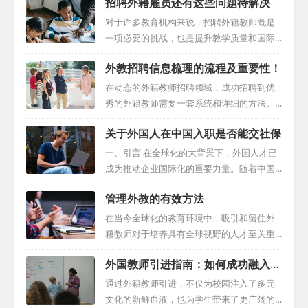
招聘外籍雇员还有这些问题待解决
对于许多教育机构来说，招聘外籍教师既是
一项必要的挑战，也是提升教学质量和国际
化水平的重要途径。然而，这一过程并非易
外教招聘信息梳理的流程及重要性！
事，需要学校细致地规划并应对各种可能出
现的问题。本文将深入探讨如何有效地进行
在动态的外籍教师招聘领域，成功招聘到优
外籍教师的招聘，为教育机构提供一套全面
秀的外籍教师需要一套系统和详细的方法。
的策略指南。 一、把握最佳招聘时机 外教招
无论您是经验丰富的招聘人员，还是即将成
关于外国人在中国入职是否能交社保
聘工作并非一蹴而就，而是需要提前规划和
为教师的应聘者，了解招聘过程的基本要素
准备。通常建议学校提前至少两个月开始招
都至关重要。本文将向您介绍如何有效地整
一、引言 在全球化的大背景下，外国人才已
聘流程，以便有充足的时间掌握外籍人才招
理和呈现外籍教师招聘信息，以吸引最优秀
成为推动企业国际化的重要力量。随着中国
聘信息、进行面试以及处理相关手续。这样
的人才。 一、制作精美的学校简介 首先，制
经济的快速发展和对外开放程度的提高，外
不仅可以确保招聘工作与教学计划的步调一
管理外教的有效方法
作一份精美的学校简介是吸引优秀外籍教师
国人在中国入职的人数越来越多，也有越来
致，而且面对可能出现的突发状况，如候选
的关键。在简介中，要清楚地介绍学校的名
越多的企业招聘外国人，然而，外国人才在
在当今全球化的教育环境中，吸引和留住外
人的签证延误等...
称、位置和特色，展示学校对国际教育的重
中国的社会保障问题也日益凸显，成为企业
籍教师对于培养具有全球视野的人才至关重
视程度，以及学校在国际教育方面的优秀表
和个人关注的焦点。本指南旨在为雇主提供
要。然而，成功的学校外教管理并不仅仅是
现和成就。同时，要强调学校对创新教学方
外国教师引进指南：如何成功融入你
关于外国人社保的全面指导，以确保合规并
招聘，而是一个涉及多个层面的动态过程。
法的探索和实践，以及对文化多样性的尊重
的学校环境
维护员工福利。 二、外国人才在中国面临的
本文将探讨如何通过有效的管理策略，确保
通过外籍教师引进，不仅为校园注入了多元
和包容。通过这...
社会保障问题 外国人在中国入职面临的社会
外籍教师在教育机构中取得最佳表现。 一、
文化的新鲜血液，也为学生带来了更广阔的