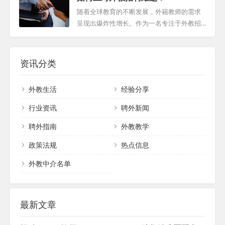
体科目、教学经验、资质要求等，以及预算
维护员工福利。 二、外国人才在中国面临的
球还是其他任何学科，选拔标准都严谨而精
随着全球教育的不断发展，外籍教师的需求
编制，确...
社会保障问题 外国人在中国入职面临的社会
细，以满足职业教育的特性。 学历背景是基
呈现出爆炸性增长。作为一名专注于外教招
保障问题主要包括以下几个方面： 社会保险
础 选择学科类外籍教师的首要条件是他们的
聘的机构编辑，我亲身经历了这一趋势的演
登记与缴纳：外国人才需要按照中国相关法
学历背景。候选人必须拥有相关领域的学士
变，并深感其带来的机遇与挑战。外籍教师
律法规进行社会保险登记，并按时缴纳社...
学位或以上学历。例如，对于羽毛球教练，
资源的稀缺性、期望的不匹配以及沟通难
资讯分类
他们最好拥有羽毛球或体育教育的学位；而
题，都是我们在招聘过程中必须面对的外教
对于篮球教练，则需要拥有篮球或体育相关
招聘难题。 外教资源的稀缺性 当前，最大的
外教生活
经验分享
学科的学历。这样的学历要求确保了候选人
挑战之一是外籍教师资源的稀缺。尽管需求
具有扎实的专业基础和理论知识。 专业背景
持续增长，但合格的外籍教师数量有限。此
行业资讯
聘外新闻
是关键...
外，许多外教在求职时变得更加挑剔，这无
聘外指南
外教教学
疑增加了学校找到合适候选人的难度。因
此，我们需要创新策略，以吸引更多合格的
政策法规
热点信息
外籍教师进入市场。 期望的不匹配 另一个常
见的问题是...
外教中介名单
最新文章