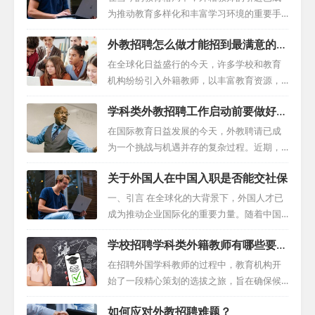
为推动教育多样化和丰富学习环境的重要手
段。招聘外教的英语招聘尤为流行，为了确
外教招聘怎么做才能招到最满意的外
保这些教育工作者能够顺利融入教育系统，
教？
招聘过程必须采用一种既策略又细致的方
在全球化日益盛行的今天，许多学校和教育
法。 制定精确的招聘路线 在开始招聘之前，
机构纷纷引入外籍教师，以丰富教育资源，
学校必须首先明确工作要求和外教招聘标
提升教学质量。然而，招聘外籍教师并非易
学科类外教招聘工作启动前要做好充
准。这需要制定全面的职位描述，并设定相
事，它涉及到诸多因素，如文化差异、语言
足准备！
应的先决条件。这样做有助于在招聘过程中
障碍、工作习惯等。因此，制定一份详尽的
在国际教育日益发展的今天，外教聘请已成
对候选人进行有效的筛选和评估。 深入研究
招聘计划，明确各阶段的目标和任务，是成
为一个挑战与机遇并存的复杂过程。近期，
和明确职位描述是招聘工作的基石。这不仅
功招聘外籍教师的关键。 首先，制定招聘计
安徽一所学校成功引进一名外籍体育教师，
可以帮助潜在的外籍教育工作者判断自己是
关于外国人在中国入职是否能交社保
划是基础。明确所需教师的数量、科目以及
这一成功案例突显了准备充分和策略得当的
否适合该职位，还可以指导招聘人员对候选
工作时间，为后续工作奠定基础。同时，要
重要性。本文将详细探讨如何掌握这一艺
一、引言 在全球化的大背景下，外国人才已
人进行筛选和评...
明确招聘的预算，以确保招聘工作的顺利进
术，为学校提供一套有效的战略指南。 一、
成为推动企业国际化的重要力量。随着中国
行。 其次，发布招聘广告是关键。在选择招
了解市场环境 与招聘英语教师相比，学科型
经济的快速发展和对外开放程度的提高，外
聘渠道时，要综合考虑学校的实际情况和需
学校招聘学科类外籍教师有哪些要
外籍教师市场呈现出供不应求的态势。这不
国人在中国入职的人数越来越多，也有越来
求。例如，学校的官方网站是一个很好的平
求？
仅要求学校具备辨别优质候选人的眼光，更
越多的企业招聘外国人，然而，外国人才在
在招聘外国学科教师的过程中，教育机构开
台，而专业的外...
需未雨绸缪，提前做好招聘准备。 二、明确
中国的社会保障问题也日益凸显，成为企业
始了一段精心策划的选拔之旅，旨在确保候
招聘需求 在启动招聘流程前，学校需清晰定
和个人关注的焦点。本指南旨在为雇主提供
选人具备必要的资格和专业知识，以适应学
义自身需求。这包括确定所需外籍教师的具
如何应对外教招聘难题？
关于外国人社保的全面指导，以确保合规并
科教学的专业需求。无论是教授羽毛球、篮