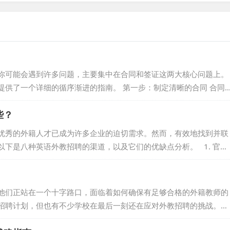
你可能会遇到许多问题，主要集中在合同和签证这两大核心问题上。
提供了一个详细的循序渐进的指南。 第一步：制定清晰的合同 合同
提供了关于他们的工作职责、待遇和条件的明确信息。 及时发布合
些？
选人提供合同，以消除他们的不确定性。 综合合同条款：详细列出
时间、薪酬、合同期限和相互义务等。 明确工作职责：详细说明外
优秀的外籍人才已成为许多企业的迫切需求。然而，有效地找到并联
下是八种英语外教招聘的渠道，以及它们的优缺点分析。 1. 官网
站，点击“联系我们”来与对方建立联系。例如，如果您想招聘外籍教
方式并发送邮件。尽管这种方法的成功率一般，但回复率不确定，而
ord)是专业外教招聘解决方案平台。我们深耕外教招聘领域...
他们正站在一个十字路口，面临着如何确保有足够合格的外籍教师的
招聘计划，但也有不少学校在最后一刻还在应对外教招聘的挑战。本
验分享。 一、早期规划的力量 要想充分发挥招聘的潜力，前瞻性的