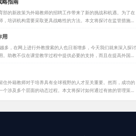
战略指南
校会在2-3个月前就开始规划，这样他们就有足够的时间去寻找高素
的准备。提前规划不仅可以让学校有更多的选择，而且也更有可能吸
育部的新政策为外籍教师的招聘工作带来了新的挑战和机遇。为了在
息 魔...
师，培训机构需要采取更具战略性的方法。本文将探讨在监管措施增
构如何制定有效的招聘策略。 选择合适的外教招聘路径：在当前的
作用
项挑战。一个有效的策略是选择正确的招聘渠道。利用专业的外教招
流程，可以扩大候选人的范围，提高找到合适教师的机会。通过这些
来越多，在网上进行外教搜索的人也日渐增多，今天我们就来深入探
的需求和预算，并从...
用。助教不仅在课堂教学过程中提供必要的支持，而且在提高外国英
面起着至关重要的作用。在本篇文章中，我们将通过不同章节深入了
教师赋权铺平道路。 一、前期协调与观察：奠定合作基础 近年来外
多求职者积极投递简历，达成与外教的合作关系，需要先奠定合作基
留住外籍教师对于培养具有全球视野的人才至关重要。然而，成功的
助教和外语教...
一个涉及多个层面的动态过程。本文将探讨如何通过有效的管理策
最佳表现。 一、构建成功的舞台 首先，外籍教师的成功在很大程度
清晰的框架。这涉及到定义明确的工作职责、期望和期望，以及为外
组织结构，可以避免角色和责任的混淆，并确保平稳的过渡。 二、
系的基础。...