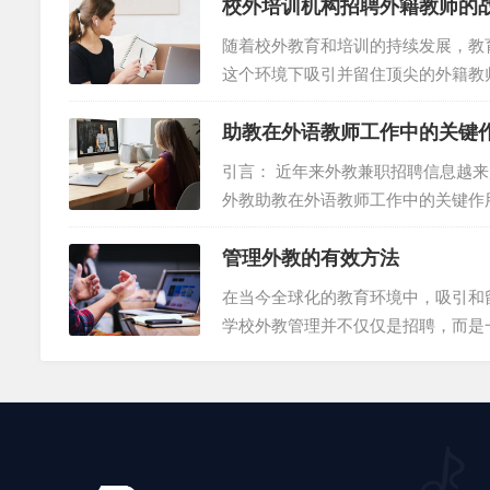
校外培训机构招聘外籍教师的
思维策略是必不可少的。有远见的学
质的外籍教师，并为下学期做好充分
随着校外教育和培训的持续发展，教
引到顶尖的人才。 二、制作详细的招聘信
这个环境下吸引并留住顶尖的外籍教
加和需求变化的情况下，校外培训机
助教在外语教师工作中的关键
景下，找到合适的外籍教师可能是一
聘平台，而不是独自应对复杂的招聘
引言： 近年来外教兼职招聘信息越
平台，培训机构可以更方便地传达他们
外教助教在外语教师工作中的关键作
语教师的教学效果和学生学习质量方
管理外教的有效方法
解助教如何发挥其独特功能，为外语
教兼职招聘需求不断上升，吸引了众
在当今全球化的教育环境中，吸引和
础。首先，建立成功的合作关系需要在
学校外教管理并不仅仅是招聘，而是
略，确保外籍教师在教育机构中取得
上取决于学校是否为他们提供了一个
籍教师提供必要的支持。通过明确的
明沟通是关键 有效的沟通是任何工作关