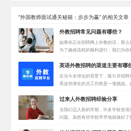
“外国教师面试通关秘籍：步步为赢” 的相关文章
外教招聘常见问题有哪些？
如果你正在招聘网上外教的话，那么
为了确保流程的顺利进行，我们为你
是招聘过程中的关键环节，它为教师
英语外教招聘的渠道主要有哪
同：在面试结束后，尽快向合适的候
同的所有条款，包括工作职责、工作
在当今全球化的背景下，吸引并招聘
教师的教学科目、...
系这些潜在的员工仍然是一项挑战。以
联系 透过访问相关行业公司的官方网
过来人外教招聘经验分享
师，可以通过搜索学校官网找到联系
且较为直接。聘外网(TeacherRec
当我们迈入新的学期，许多学校发现
问题。虽然有些学校早早地就做好了
文将以过来人的视角进行外教招聘经