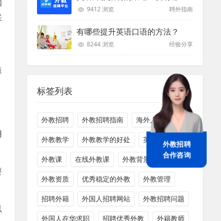
知
9412 浏览
聘外指南
采
有哪些提升英语口语的方法？
8244 浏览
经验分享
。
造
标签列表
外教招聘
外教招聘指南
海外人才
用
外教教学
外教教学的好处
英语外教教学
外教招聘
合作咨询
外教课
在线外教课
外教背景调查
要
外教资质
优秀稳定的外教
外教管理
招聘外籍
外国人招聘网站
外教招聘问题
以
外国人在华求职
招聘优秀外教
外籍教师