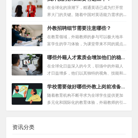
是一项挑战。一个有效的策略是选择正确的
帮助您顺利完成这一任务。 一、明确外教的
在全球化的浪潮下，精通英语已成为打开世
招聘渠道。利用专业的外教招聘平台，而不
需求与期望 首先，我们需要清楚地了解外籍
界大门的关键。随着中国对英语能力需求的
是独自应对复杂的招聘流程，可以扩大候选
教师对于工作的期望和需求。这包括但不限
不断攀升，找到一位优秀的外籍英语教师显
人的范围，提高找到合适教师的机会。通过
外教招聘细节需要注意哪些？
于薪资待遇、工作环境、教学条件、学校文
得尤为重要。面对众多选择，如何找到最合
这些平台，培训机构可以更方便地传达他们
化等方面。通过深入了解他们的主要动机，
适的教师呢？本文将引导您关注三个找外教
在教育领域，外籍教师的参与可以极大地丰
的需求和预算，并从...
我们可以更好地定制招聘策略，以满足他们
的标准中的关键因素，助您轻松完成这一任
富学生的学习体验，为课堂带来不同的观点
的期望，并吸引更多合适的候选人。 此外，
务。 一、学术背景：奠定坚实的教学基础 教
和专业知识。然而，招聘这些教育人才是一
我们还需关注外教对于工作地点的偏好。个
哪些外籍人才素质会增加他们的稳定
师的学术背景是评估其教学能力的关键。当
项复杂且需要细致规划的任务。从初步接触
人关系、先前的工作经历以及特定的生活环
性？
您寻找外籍英语教师时，首先要关注他们的
到招聘后的支持，每一步都需要周密的考虑
在全球化日益深入的今天，职场中的外籍人
境等因素都...
学历和语言教学相关培训经历。受过正规教
和战略性的规划。本指南旨在全面解析招聘
才日益增多，他们以其独特的视角、技能和
育或拥有语言学教学证书的专业人士，通常
外籍教师的全过程，深入外教招聘细节，提
经验，为各组织注入了新的活力。然而，要
对语言习得和教学策略有深入的了解，能够
学校需要做好哪些外教上岗前准备工
供实用的见解和专家建议，帮助教育机构成
想让这些外籍人才真正融入团队，发挥出他
为您带来丰富而高效的学习体验。 此外，关
作？
功完成这一任务。 一、明确目标与资格 在启
们的最大潜能，稳定性是一个不可忽视的因
随着教育机构不断寻求为全球学生提供更加
注教师是否...
动招聘流程之前，首先要明确机构的目标和
素。那么，哪些外籍人才素质是他们在职场
多元化和国际化的教育体验，外籍教师的引
需求。这包括确定所需的教师资格、专业领
中保持稳定性的基石呢？ 一、卓越的外教专
进成为了提升教育质量的重要手段。然而，
域、教学风格以及期望的文化适应性。通过
业技能 外籍人才通常具备深厚的专业背景和
外籍教师的顺利融入并不仅仅是招聘过程的
明确这些要求，可以更有针对性地寻找合适
丰富的实践经验，这是他们能在职场中稳定
结束，而是需要一系列精心策划的准备措施
资讯分类
的候选人。...
发展的基础。他们的专业技能不仅有助于完
来确保他们的平稳过渡。本文将详细探讨学
成复杂的任务，更能为团队带来独特的视角
校外教上岗前准备工作应该采取的关键步