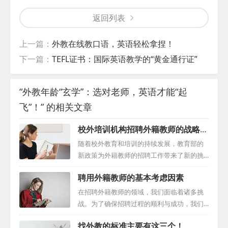
返回列表
上一篇：
外教在线教口语，英语轻松拿捏！
下一篇：
TEFL证书：国际英语教学的“黄金通行证”
“外教年龄“玄学”：选对老师，英语才能“起
飞”！” 的相关文章
校外培训机构招聘外籍教师的战略指
南
随着校外教育和培训的持续发展，教育部的
新政策为外籍教师的招聘工作带来了新的挑
战和机遇。为了在这个环境下吸引并留住顶
聘用外籍教师的基本考虑因素
尖的外籍教师，培训机构需要采取更具战略
性的方法。本文将探讨在监管措施增加和需
在招聘外籍教师的领域，我们面临着诸多挑
求变化的情况下，校外培训机构如何制定有
战。为了确保招聘过程的顺利与成功，我们
效的招聘策略。 选择合适的外教招聘路径：
需要深入了解并掌握一系列关键考虑因素。
找外教的标准主要有这三个！
在当前的背景下，找到合适的外籍教师可能
本文将为您揭示招聘外籍教师的核心要素，