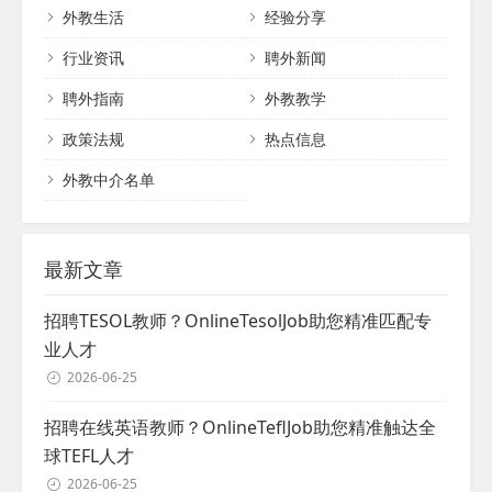
外教生活
经验分享
和解决方案。因此，组织应该重视外教专业
骤，为外籍教师的到来做好充分的准备。
技能，并为他们提供充分的机会来展示和提
一、明确合同细节与抵达安排 在成功面试并
行业资讯
聘外新闻
升这些技能。...
决定录用外籍教师后，首要任务是明确合同
聘外指南
外教教学
细节和抵达时间表。合同应详细列出双方的
权利和义务，包括工作职责、薪酬、福利待
政策法规
热点信息
遇、工作时间等。同时，学校应提供清晰的
抵达指南，包括签证...
外教中介名单
最新文章
招聘TESOL教师？OnlineTesolJob助您精准匹配专
业人才
2026-06-25
招聘在线英语教师？OnlineTeflJob助您精准触达全
球TEFL人才
2026-06-25