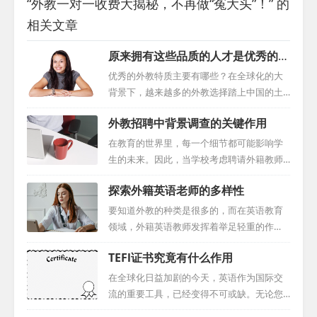
“外教一对一收费大揭秘，不再做“冤大头”！” 的
相关文章
原来拥有这些品质的人才是优秀的外
教
优秀的外教特质主要有哪些？在全球化的大
背景下，越来越多的外教选择踏上中国的土
地，参与到中国的教育事业中。他们带来的
外教招聘中背景调查的关键作用
不仅是新颖的教学理念，更是对教育的一种
全新理解和实践。那么，优秀的外教特质究
在教育的世界里，每一个细节都可能影响学
竟有哪些呢？这篇文章将对此进行深入探
生的未来。因此，当学校考虑聘请外籍教师
讨。 一、坚实的教育背景：学科知识的深度
时，这个决定并不仅仅是基于他们的资格或
探索外籍英语老师的多样性
与广度 优秀的外教特质首先包括具备扎实的
经验，而是需要一个更为深入和全面的考
学科知识基础。在中国，由于教育体制与国
量。这就引出了对外教背景调查作用及其重
要知道外教的种类是很多的，而在英语教育
外有所不同，他们需要对中国教育有深入的
要性的思考。本文将探讨为什么外教背景调
领域，外籍英语教师发挥着举足轻重的作
了解。这不仅包括学科知识，还包括对中国
查在外籍教师招聘过程程中是不可或缺的，
用，特别是在那些对语言技能要求极高的国
学生需求、学习习惯的了解。与此同时，他
TEFl证书究竟有什么作用
以及它所涉及的各个关键环节。 一、身份信
家，如中国。然而，了解这些教育工作者的
们还需要通过如CELTA、PGCE等教育认证，
息的透明度 当我们谈论外籍教师，首先我们
不同类别可以为他们的独特技能和贡献提供
在全球化日益加剧的今天，英语作为国际交
证明自己...
需要确保他们的身份是真实的。护照、签证
深刻的见解。本文旨在深入研究这些类别，
流的重要工具，已经变得不可或缺。无论您
和其它官方文件的核查是必不可少的。这些
以便更好地理解和欣赏外籍英语教师的多面
是教育行业的从业者，还是寻求职业发展的