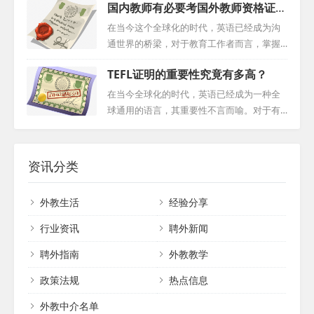
基础信息不仅帮助我们确认教师的合法身
国内教师有必要考国外教师资格证书
性。 一、教学专长 外籍英语教师可根据其教
专业人士，或是渴望提升自我能力的有志之
份，还为我们提供了他们来自哪个国家、年
吗？
学专长进行分类。一部分教师擅长语言英语
士，掌握英语都将成为您走向成功的关键。
在当今这个全球化的时代，英语已经成为沟
龄等基本信息。这些...
教学，他们专注于提高学生的会话能力、商
而在众多英语教育认证中，TEFL认证以其独
通世界的桥梁，对于教育工作者而言，掌握
务英语技巧以及为雅思、托福等考试做准
特的优势，为全球的英语教育工作者和学习
并精通英语教学不仅是一项技能，更是开启
备。另一方面，还有专注于学科英语教学的
TEFL证明的重要性究竟有多高？
者提供了无尽的机遇。 TEFL：解锁英语教学
本地与全球职业机遇的钥匙。对于中国教师
教师，他们用英语教授数学、物理、历史等
新境界 TEFL，即对外英语教学，是一项专为
而言，获得TEFL认证不仅是一个选择，更是
在当今全球化的时代，英语已经成为一种全
学科知识。 二、...
非英语母语者教授英语的国际认证。它旨在
对自我专业成长的战略投资。那么，国外教
球通用的语言，其重要性不言而喻。对于有
为教育工作者提供一套系统而全面的教学技
师资格证书究竟对中国教师有何重要性？它
志于投身英语教育事业，希望将自己的知识
能和策略，使他们能够更有效地指导学习者
又是如何助力教师在教育事业的道路上取得
和经验传授给更多人的朋友们来说，获得TEF
掌握英语。通过TEFL认证，教育工作者不...
成功的呢？ 一、提升专业技能，实现教学突
L（对外英语教学）认证无疑是一个重要的里
资讯分类
破 TEFL认证课程为中国教师提供了一条系统
程碑。TEFL证明不仅代表着个人在英语教育
的、专业化的成长道路。通过一系列深入的
领域的专业能力，更是打开全球机遇大门的
外教生活
经验分享
学习和实践，教师可以获得英语教学的核心
关键。 首先，我们来了解一下什么是TEFL认
知识、教学方法和实践技能。这种系统的培
证。TEFL认证是对外英语教学领域的一项专
行业资讯
聘外新闻
训不仅...
业认证，它证明了持有者具备在英语为非母
聘外指南
外教教学
语的国家教授英语的能力。这不仅仅是一张
纸质的证书，更是对持证人教学技能、专业
政策法规
热点信息
素养和跨文化沟通能力的认可。无论您是经...
外教中介名单