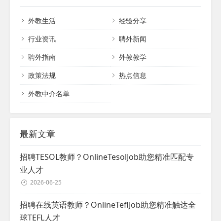
和战略性的规划。本指南旨在全面解析招聘
不断上升，吸引了众多求职者积极投递简
外籍教师的全过程，深入外教招聘细节，提
外教生活
经验分享
历，达成与外教的合作关系，需要先奠定合
供实用的见解和专家建议，帮助教育机构成
作基础。首先，建立成功的合作关系需要在
功完成这一任务。 一、明确目标与资格 在启
行业资讯
聘外新闻
助教和外语教...
动招聘流程之前，首先要明确机构的目标和
聘外指南
外教教学
需求。这包括确定所需的教师资格、专业领
域、教学风格以及期望的文化适应性。通过
政策法规
热点信息
明确这些要求，可以更有针对性地寻找合适
的候选人。...
外教中介名单
最新文章
招聘TESOL教师？OnlineTesolJob助您精准匹配专
业人才
2026-06-25
招聘在线英语教师？OnlineTeflJob助您精准触达全
球TEFL人才