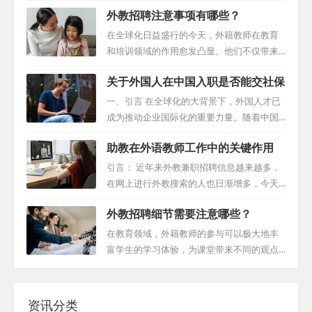
需要深入了解并掌握一系列关键考虑因素。
外教招聘注意事项有哪些？
利。 一、释放机会：招聘外国人的条件 企业
本文将为您揭示招聘外籍教师的核心要素，
招聘外国人，首先需要满足一系列的条件。
帮助您顺利完成这一任务。 一、明确外教的
在全球化日益盛行的今天，外籍教师在教育
这些条件包括：职位必须满足特殊的技能需
需求与期望 首先，我们需要清楚地了解外籍
和培训领域的作用愈发凸显。他们不仅带来
求，当地人才无法满足这些需求，以及符合
教师对于工作的期望和需求。这包括但不限
了多元化的教学视角，还通过自身的语言能
国家的法律法规等。同时，外国候选人必须
关于外国人在中国入职是否能交社保
于薪资待遇、工作环境、教学条件、学校文
力和跨文化经验，为学生提供了宝贵的全球
满足一些基本条件，如年龄（年满18岁）、
化等方面。通过深入了解他们的主要动机，
视野。然而，招聘外籍教师并非易事，这既
一、引言 在全球化的大背景下，外国人才已
健康状况、专业...
我们可以更好地定制招聘策略，以满足他们
涉及到寻找合适的候选人，也涉及到确保他
成为推动企业国际化的重要力量。随着中国
的期望，并吸引更多合适的候选人。 此外，
们的教学质量和可靠性。为此，我们提供以
经济的快速发展和对外开放程度的提高，外
我们还需关注外教对于工作地点的偏好。个
助教在外语教师工作中的关键作用
下外教招聘注意事项，帮助教育机构有效吸
国人在中国入职的人数越来越多，也有越来
人关系、先前的工作经历以及特定的生活环
引并选拔优秀的外籍教师。 一、利用专业中
越多的企业招聘外国人，然而，外国人才在
引言： 近年来外教兼职招聘信息越来越多，
境等因素都...
介机构 寻找可靠的外籍教师，一个高效的方
中国的社会保障问题也日益凸显，成为企业
在网上进行外教搜索的人也日渐增多，今天
式是通过专业的中介机构。这些机构通常拥
和个人关注的焦点。本指南旨在为雇主提供
我们就来深入探讨外教助教在外语教师工作
有广泛的国际教师资源，能够根据教育机构
外教招聘细节需要注意哪些？
关于外国人社保的全面指导，以确保合规并
中的关键作用。助教不仅在课堂教学过程中
的具体需求，提供合适的候选人。虽然中介
维护员工福利。 二、外国人才在中国面临的
提供必要的支持，而且在提高外国英语教师
在教育领域，外籍教师的参与可以极大地丰
机构的服务可能...
社会保障问题 外国人在中国入职面临的社会
的教学效果和学生学习质量方面起着至关重
富学生的学习体验，为课堂带来不同的观点
保障问题主要包括以下几个方面： 社会保险
要的作用。在本篇文章中，我们将通过不同
和专业知识。然而，招聘这些教育人才是一
登记与缴纳：外国人才需要按照中国相关法
章节深入了解助教如何发挥其独特功能，为
项复杂且需要细致规划的任务。从初步接触
律法规进行社会保险登记，并按时缴纳社...
外语教师赋权铺平道路。 一、前期协调与观
到招聘后的支持，每一步都需要周密的考虑
资讯分类
察：奠定合作基础 近年来外教兼职招聘需求