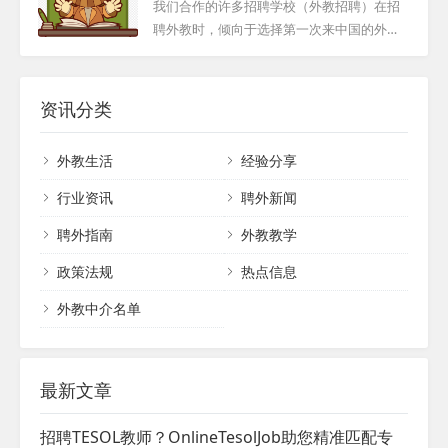
教？
应的框架），这个系统包括：TESOL四级证
我们合作的许多招聘学校（外教招聘）在招
训不仅...
业认证，它证明了持有者具备在英语为非母
书；TESOL文凭；TESOL研究生文凭和TESOL
聘外教时，倾向于选择第一次来中国的外
语的国家教授英语的能力。这不仅仅是一张
硕士。学术TESOL证书主要用于英语国家，
教。因为这些外教有很多国内外老师无法比
纸质的证书，更是对持证人教学技能、专业
如澳大利亚和美国。 国际TESOL证书 大家
拟的优势，无论是学历还是教学。 第一次来
素养和跨文化沟通能力的认可。无论您是经...
都知道TESOL国际英语教师资格证书是TESO
中国的外教（外籍人才）可以带来新鲜感，
资讯分类
L的国际认证。此证书仅在英语不是母语的国
这对学生来说是一种很好的体验，可以激发
家有效。这是TESOL系统内的基本TE...
学生对语言学习的兴趣和热情。学生们通常
外教生活
经验分享
对第一次来中国的外教充满好奇和期望，因
为他们带来的语言、文化和教学方法与学生
行业资讯
聘外新闻
通常互动的环境不同。这种新鲜感可以激发
聘外指南
外教教学
学生的兴趣和热情，增强学生的学习能力。
此外，第一次来中国的外籍教师也将根据自
政策法规
热点信息
己的经验和专业知识，采...
外教中介名单
最新文章
招聘TESOL教师？OnlineTesolJob助您精准匹配专