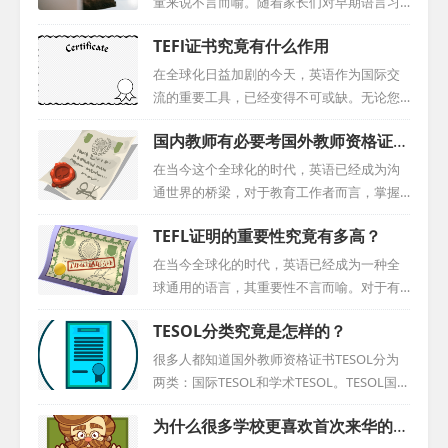
童来说不言而喻。随着家长们对早期语言习
得重要性的认识加深，对优质英语教育的需
TEFl证书究竟有什么作用
求也在日益增长。其中，外教在儿童教育中
的作用日益凸显。本文将深入探讨如何有效
在全球化日益加剧的今天，英语作为国际交
地利用外教资源，为儿童提供高质量的英语
流的重要工具，已经变得不可或缺。无论您
教育。 一、培养儿童的英语语感 英语语感的
是教育行业的从业者，还是寻求职业发展的
国内教师有必要考国外教师资格证书
培养是儿童教育的核心。语音教学作为培养
专业人士，或是渴望提升自我能力的有志之
吗？
语感的基石，应当成为外教培训的重点。外
士，掌握英语都将成为您走向成功的关键。
在当今这个全球化的时代，英语已经成为沟
教可以通过教授语音知识、朗读练习和模仿
而在众多英语教育认证中，TEFL认证以其独
通世界的桥梁，对于教育工作者而言，掌握
等方式，帮助儿童建立正确的英语发音和语
特的优势，为全球的英语教育工作者和学习
并精通英语教学不仅是一项技能，更是开启
调，从而培养他们对英语语言的感知和理
TEFL证明的重要性究竟有多高？
者提供了无尽的机遇。 TEFL：解锁英语教学
本地与全球职业机遇的钥匙。对于中国教师
解。 二、激发儿童的学习兴趣 对于儿童来
新境界 TEFL，即对外英语教学，是一项专为
而言，获得TEFL认证不仅是一个选择，更是
在当今全球化的时代，英语已经成为一种全
说，兴趣是...
非英语母语者教授英语的国际认证。它旨在
对自我专业成长的战略投资。那么，国外教
球通用的语言，其重要性不言而喻。对于有
为教育工作者提供一套系统而全面的教学技
师资格证书究竟对中国教师有何重要性？它
志于投身英语教育事业，希望将自己的知识
能和策略，使他们能够更有效地指导学习者
TESOL分类究竟是怎样的？
又是如何助力教师在教育事业的道路上取得
和经验传授给更多人的朋友们来说，获得TEF
掌握英语。通过TEFL认证，教育工作者不...
成功的呢？ 一、提升专业技能，实现教学突
L（对外英语教学）认证无疑是一个重要的里
很多人都知道国外教师资格证书TESOL分为
破 TEFL认证课程为中国教师提供了一条系统
程碑。TEFL证明不仅代表着个人在英语教育
两类：国际TESOL和学术TESOL。TESOL国际
的、专业化的成长道路。通过一系列深入的
领域的专业能力，更是打开全球机遇大门的
英语教师资格证书是最知名的国际TESOL证
学习和实践，教师可以获得英语教学的核心
为什么很多学校更喜欢首次来华的外
关键。 首先，我们来了解一下什么是TEFL认
书。我们主要使用澳大利亚AQF（英国有相
知识、教学方法和实践技能。这种系统的培
证。TEFL认证是对外英语教学领域的一项专