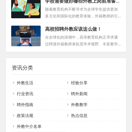
学校需要做好哪些外教上岗前准备工
航服务：学校应为外籍教师提供详尽的导航
教育招聘的高峰与低谷中探索，发现如何有
的效率和准确性。因此，对于长期招聘或时
作？
服务，包括住房、交通、食品和其他生活必
效利用时机，确保招募到最优秀的外籍教育
随着教育机构不断寻求为全球学生提供更加
间充裕的情况下，...
需品的信息。这有助于他们更快地适应新环
工作者。 旺季策略：8月、9月、2月和3月的
多元化和国际化的教育体验，外籍教师的引
境。 文化敏感性培训：了解并尊重外籍教师
行动指南 想象一下，新学年的钟声响起，全
进成为了提升教育质量的重要手段。然而，
的文化背景至关重要。例如，学校应了解并
高校招聘外教应该这么做！
球的学校都洋溢着新的希望和期待。这段时
外籍教师的顺利融入并不仅仅是招聘过程的
尊重他们的饮食习惯、宗教信仰等，以创...
间，随着新学年的开始，对外籍教师的需求
结束，而是需要一系列精心策划的准备措施
在全球化的浪潮中，高等教育机构正寻求通
激增，尤其是在9月和3月之前。那些致力于
来确保他们的平稳过渡。本文将详细探讨学
过聘请外籍教师来拓宽学术视野、丰富教学
为学生带来全球化教育体验的学校，此时正
校外教上岗前准备工作应该采取的关键步
资源和提升教育质量。高校招聘外教这一目
在积极寻找具备国际视野的教育工作者。 在
骤，为外籍教师的到来做好充分的准备。
标的实现依赖于一系列精心策划的步骤，从
这个竞争激烈的舞台上，要想成功，速度和
一、明确合同细节与抵达安排 在成功面试并
需求分析到招聘实施，再到持续评估与改
资讯分类
策略...
决定录用外籍教师后，首要任务是明确合同
进，每一个环节都至关重要。 一、精准定位
细节和抵达时间表。合同应详细列出双方的
需求 高校首先需要清晰地定义自己的需求。
外教生活
经验分享
权利和义务，包括工作职责、薪酬、福利待
这包括确定需要外籍教师的学科领域、教学
遇、工作时间等。同时，学校应提供清晰的
层次以及期望他们带来的特定技能和经验。
行业资讯
聘外新闻
抵达指南，包括签证...
通过明确目标，高校能够更有针对性地开展
聘外指南
外教教学
招聘活动，提高招聘效率和成功率。 二、明
确招聘要求 除了学科背景和教学经验外，高
政策法规
热点信息
校还应考虑外籍教师的语言能力、跨文化沟
通能力以...
外教中介名单