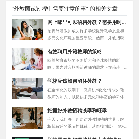
“外教面试过程中需要注意的事” 的相关文章
网上哪里可以招聘外教？需要用时多
久？
招聘外籍教师成为许多学校提升教学质量和
多元文化环境的重要手段。然而，外教招聘
并非易事，而是一项细致且多方面的任务。
有效聘用外籍教师的策略
为了确保学校和外籍教师都能获得无缝的体
验，整个招聘过程至少需要两个月的时间来
随着教育市场的不断扩大和全球疫情的影
精心准备和战略执行。以下是一份详细的招
响，国内对合格外籍教师的需求正在稳步上
聘外籍教师的综合指南。 1.明确招聘需求：
升。这一趋势为教育机构带来了挑战，但同
学校应该如何留住外教？
奠定基础 首先，学校需要明确所需外籍教师
时也带来了机遇。为了在这个充满变数的招
的科目和资质。这不仅包括对候选人的教育
聘迷宫中找到合适的外籍教师，我们需要制
在全球化的浪潮下，教育机构纷纷寻求外籍
背景、专业资格、教学经验的具体期望，还
定有效的策略。 利用专业外教招聘平台 随着
教师的加入，以提供多元化和丰富的学习体
涉及到对其工作计划和合同期限的规划。这
科技的进步，越来越多的专业招聘平台如小
验。然而，仅仅招聘到外籍教师并不足以确
一步骤对于后续的招聘策略制定和签证申请
把握好外教招聘淡季和旺季
锐等崭露头角，它们为教育机构提供了广泛
保他们的长期留任。为了确保外籍教师能在
工作至关重要。同时还可以去外籍人才招聘
的外籍教师资源。这些平台通常具有高度的
学校获得满足感以解决如何留住外教的问
今天，我们将一起走进外教招聘的世界，解
平台官网挑选...
专业性和可信度，能够帮助教育机构快速定
题，学校必须实施一系列的策略和措施。
析其背后的季节性规律，从而找到吸引顶级
位到符合需求的候选人。尽管这些平台的使
一、创造融入性强的校园环境 提供全面的导
人才的最佳策略。跟随我们的脚步，一同在
用简单便捷，但教育机构仍需注意筛选过程