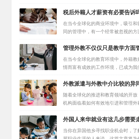
联合会提出了《关于加快吸引海外青
税后外籍人才薪资有必要告诉
文将深入探讨这一建议的背景、意义
动变得越来越频繁。许多海外学子在
在当今全球化的商业环境中，吸引和
才流失的问题。为了扭转这一局面，吸
同的管理中，有一个经常被忽视的方
环，本文将探讨税后外籍人才薪资披
管理外教不仅仅只是教学方面
关系的影响。 首先，我们需要理解
额会对员工的收入产生显著影响。因
在当今全球化的教育环境中，外籍教
际收入。通过在合同中明确税后薪酬，
情而富有成效的工作环境，已成为我
理的重要性，并提出一系列综合管理
外教派遣与外教中介比较的异
关键因素之一。学校可以借助各种传
验中国文化的机会。通过参加相关的
随着全球化的推进和教育领域的开放
解中国的浪漫文化和传统，从...
机构面临着如何有效地引进和管理外
们在结构和运营上存在显著的差异。
外国人来华就业有这几步需要
智的决定。 首先，我们需要了解的
被成功派遣后收取一定的服务费。然
当你在异国他乡寻找职业机会时，了
再参与后续的教师管理。这意味着，如
展职业生涯的人来说，这篇文章将为