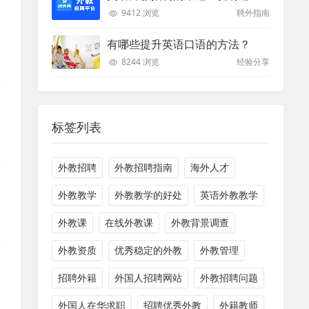
9412 浏览
聘外指南
有哪些提升英语口语的方法？
8244 浏览
经验分享
除
标签列表
外教招聘
外教招聘指南
海外人才
外教教学
外教教学的好处
英语外教教学
外教课
在线外教课
外教背景调查
外教资质
优秀稳定的外教
外教管理
师
招聘外籍
外国人招聘网站
外教招聘问题
外国人在华求职
招聘优秀外教
外籍教师