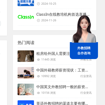
2024-10-25
ClassIn在线教培机构首选直播课堂服务商
2024-11-26
热门阅读
外教招聘
合作咨询
租房给外国人需要注意些什么？
11445 浏览
外教生活
中国外籍教师薪资现状：工资和待遇都非常高
10992 浏览
行业资讯
中国英文外教招聘一般的薪资是多少？
10156 浏览
行业资讯
英语外教招聘的渠道主要有哪些？