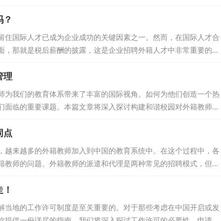
年科技人才回国发展的建议》，制定了相关的海外人才回国政策，本
吗？
及其影响。 一、背景与现状 随着全球化进程的加速，科技人才的流
完成学业后选择留在国外，寻求更好的发展机会。这使得中国面临人
留住国际人才已成为企业成功的关键因素之一。然而，在国际人才合
引更多海外科技人...
面，那就是税后薪酬的披露，这是企业招聘外籍人才中非常重要的一
露在国际人才合同中的重要性，以及其对建立透明、信任和长期雇佣
管理
，税后薪酬是外籍员工实际收入的重要因素。在许多国家，税收和扣
此，只提供税前工资的信息是不够的，因为它不能真实反映员工的实
师为我们的教育体系带来了丰富的国际视角。如何为他们创造一个热
可以为员工提供更加...
们面临的重要课题。本篇文章将深入探讨构建和谐校园对外籍教师管
外教的方法。 一、文化交流与节日庆祝 文化交流是促进校园和谐的
同点
统节日，如中国的情人节——七夕节，为外籍教师提供深入了解和体
庆祝活动，如制作七夕装饰和品尝特色美食，外籍教师可以更好地理
，越来越多的外籍教师加入到中国的教育系统中。在这个过程中，各
籍教师的问题。外籍教师的派遣和代理是两种常见的招聘模式，但它
本文将深入探讨这两种模式，以便各机构能为其人员配置需求做出明
走！
是外教中介模式。在这种模式下，机构会收取一次性代理费，并在教
而，这种模式并不提供持续的服务。一旦支付了费用，该机构就不会
解当地的工作许可制度是至关重要的。对于那些考虑在中国开启或发
果教师中途辞职，机...
你提供一份详尽的指南。我们将深入探讨工作许可的必要性、申请流