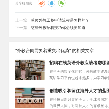
分享给朋友：
上一篇：
单位外教工签申请流程是怎样的？
下一篇：
这些外教招聘技巧你必须要知道
“外教合同需要着重突出优势” 的相关文章
招聘在线英语外教应该考虑哪
在当今的数字化时代，外教教学逐渐
英语学习平台也越来越多，为学习者
习平台成为了一个挑战。本文将为你
创造吸引和留住海外人才的蓝
平台。 明确学习目标 首先，你需
力？了解自己的学习目标将有助于你
在科技日新月异的今天，全球各国对
时，应优先考虑具有权威性和专业性的
的世界大国，对科技人才的需求显得