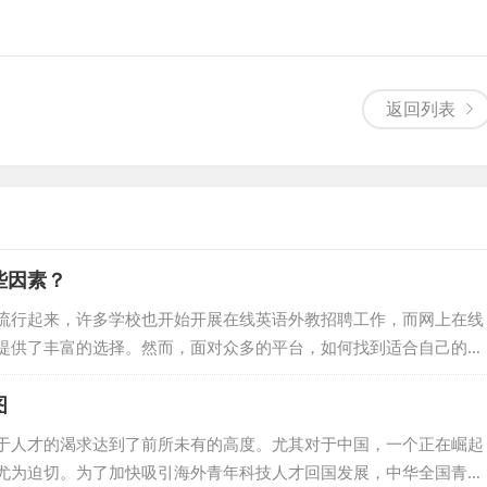
返回列表
些因素？
流行起来，许多学校也开始开展在线英语外教招聘工作，而网上在线
提供了丰富的选择。然而，面对众多的平台，如何找到适合自己的学
提供一份详细的指南，帮助你驾驭在线英语学习的海洋，找到理想的
图
要明确自己的英语学习目标。你是想提高口语、听力、阅读还是写作能
选择合适的课程和平台。 权威性与专业性 在选择外教招聘网络平台
于人才的渴求达到了前所未有的高度。尤其对于中国，一个正在崛起
平台。你可...
尤为迫切。为了加快吸引海外青年科技人才回国发展，中华全国青年