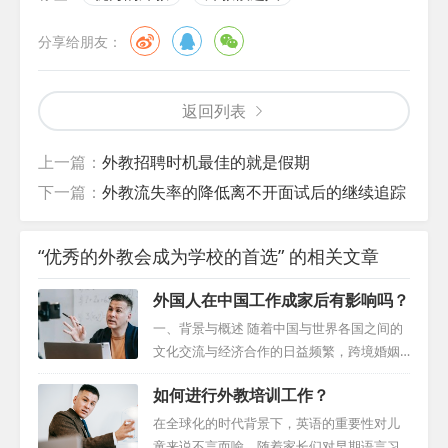
分享给朋友：
返回列表
上一篇：
外教招聘时机最佳的就是假期
下一篇：
外教流失率的降低离不开面试后的继续追踪
“优秀的外教会成为学校的首选” 的相关文章
外国人在中国工作成家后有影响吗？
一、背景与概述 随着中国与世界各国之间的
文化交流与经济合作的日益频繁，跨境婚姻
的数量也在持续增长。许多外外国人在中国
如何进行外教培训工作？
求职，以实现个人价值或支持家庭。因此，
了解外国人配偶在中国的工作机会及其相关
在全球化的时代背景下，英语的重要性对儿
的法规与程序变得尤为重要。本文将为有此
童来说不言而喻。随着家长们对早期语言习