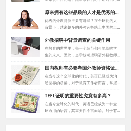
需求的外国人配偶提供全面的指南。 二、外
得重要性的认识加深，对优质英语教育的需
原来拥有这些品质的人才是优秀的外
国人配偶在中国的工作机会 1. 工作许可的条
求也在日益增长。其中，外教在儿童教育中
教
件 外国人配偶若想在中国合法工作，需满足
的作用日益凸显。本文将深入探讨如何有效
优秀的外教特质主要有哪些？在全球化的大
以下基本条件： 年龄与健康状况：申请人需
地利用外教资源，为儿童提供高质量的英语
背景下，越来越多的外教选择踏上中国的土
年满18岁，且身体健康。 技能与经验：申请
教育。 一、培养儿童的英语语感 英语语感的
地，参与到中国的教育事业中。他们带来的
人应具备相应的专业技能和工作经验。 无犯
外教招聘中背景调查的关键作用
培养是儿童教育的核心。语音教学作为培养
不仅是新颖的教学理念，更是对教育的一种
罪...
语感的基石，应当成为外教培训的重点。外
全新理解和实践。那么，优秀的外教特质究
在教育的世界里，每一个细节都可能影响学
教可以通过教授语音知识、朗读练习和模仿
竟有哪些呢？这篇文章将对此进行深入探
生的未来。因此，当学校考虑聘请外籍教师
等方式，帮助儿童建立正确的英语发音和语
讨。 一、坚实的教育背景：学科知识的深度
时，这个决定并不仅仅是基于他们的资格或
调，从而培养他们对英语语言的感知和理
国内教师有必要考国外教师资格证书
与广度 优秀的外教特质首先包括具备扎实的
经验，而是需要一个更为深入和全面的考
解。 二、激发儿童的学习兴趣 对于儿童来
吗？
学科知识基础。在中国，由于教育体制与国
量。这就引出了对外教背景调查作用及其重
在当今这个全球化的时代，英语已经成为沟
说，兴趣是...
外有所不同，他们需要对中国教育有深入的
要性的思考。本文将探讨为什么外教背景调
通世界的桥梁，对于教育工作者而言，掌握
了解。这不仅包括学科知识，还包括对中国
查在外籍教师招聘过程程中是不可或缺的，
并精通英语教学不仅是一项技能，更是开启
学生需求、学习习惯的了解。与此同时，他
TEFL证明的重要性究竟有多高？
以及它所涉及的各个关键环节。 一、身份信
本地与全球职业机遇的钥匙。对于中国教师
们还需要通过如CELTA、PGCE等教育认证，
息的透明度 当我们谈论外籍教师，首先我们
而言，获得TEFL认证不仅是一个选择，更是
在当今全球化的时代，英语已经成为一种全
证明自己...
需要确保他们的身份是真实的。护照、签证
对自我专业成长的战略投资。那么，国外教
球通用的语言，其重要性不言而喻。对于有
和其它官方文件的核查是必不可少的。这些
师资格证书究竟对中国教师有何重要性？它
志于投身英语教育事业，希望将自己的知识
基础信息不仅帮助我们确认教师的合法身
又是如何助力教师在教育事业的道路上取得
和经验传授给更多人的朋友们来说，获得TEF
份，还为我们提供了他们来自哪个国家、年
成功的呢？ 一、提升专业技能，实现教学突
L（对外英语教学）认证无疑是一个重要的里