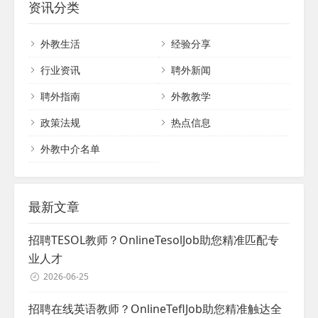
资讯分类
龄等基本信息。这些...
破 TEFL认证课程为中国教师提供了一条系统
程碑。TEFL证明不仅代表着个人在英语教育
的、专业化的成长道路。通过一系列深入的
领域的专业能力，更是打开全球机遇大门的
外教生活
经验分享
学习和实践，教师可以获得英语教学的核心
关键。 首先，我们来了解一下什么是TEFL认
知识、教学方法和实践技能。这种系统的培
证。TEFL认证是对外英语教学领域的一项专
行业资讯
聘外新闻
训不仅...
业认证，它证明了持有者具备在英语为非母
聘外指南
外教教学
语的国家教授英语的能力。这不仅仅是一张
纸质的证书，更是对持证人教学技能、专业
政策法规
热点信息
素养和跨文化沟通能力的认可。无论您是经...
外教中介名单
最新文章
招聘TESOL教师？OnlineTesolJob助您精准匹配专
业人才
2026-06-25
招聘在线英语教师？OnlineTeflJob助您精准触达全