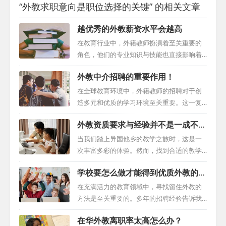
“外教求职意向是职位选择的关键” 的相关文章
越优秀的外教薪资水平会越高
在教育行业中，外籍教师扮演着至关重要的
角色，他们的专业知识与技能也直接影响着
他们的薪酬。然而，决定外教薪酬的因素远
外教中介招聘的重要作用！
不止于此。让我们一起深入了解这些因素，
并探索是什么使一些教师在激烈的市场竞争
在全球教育环境中，外籍教师的招聘对于创
中脱颖而出。 卓越的英语技能： 对于外籍教
造多元和优质的学习环境至关重要。这一复
师来说，优秀的英语技能是必不可少的。具
杂的过程往往带来挑战，而外教中介机构在
外教资质要求与经验并不是一成不变
备流利英语能力的教师往往能获得更高的薪
此中起到了不可或缺的作用。本文将深入探
的！
酬，因为他们能够为学生提供真实、全面的
讨外教中介招聘流程，以及他们如何确保外
当我们踏上异国他乡的教学之旅时，这是一
英语学习体验。 文化与教学的融合： 除了英
教顺利适应新的工作环境。 1.初步筛选：严
次丰富多彩的体验。然而，找到合适的教学
语技能，外籍教师还应该能够将本国文化、
格把控候选人质量 中介机构在初步筛选过程
机会并非易事。由于不同学校对外籍教师的
历史和习俗融入教学中。这种教学方法不仅
学校要怎么做才能得到优质外教的推
中发挥了关键作用。凭借其丰富的经验和专
资格和经验有着不同的期望，因此探索这个
帮助学生更好地理解和适应英语，同时也为
荐？
业知识，它们帮助学校筛选出符合其独特需
多样化的领域，从幼儿园到国际学校和大
在充满活力的教育领域中，寻找留住外教的
他们提...
求的候选人。通过仔细审查教育背景、教学
学，需要我们揭示一些基本标准和考虑因
方法是至关重要的。多年的招聘经验告诉我
经验和资格，中介机构确保只有最合适的候
素。 首先，我们需要了解各种外教资质要
们，吸引并留住外国教育工作者需要精心策
选人进入下一阶段。 2.扩大招聘范围：寻找
在华外教离职率太高怎么办？
求。每种学校类型都有其独特的招聘需求，
划和策略思考。本指南将详细解析学校应采