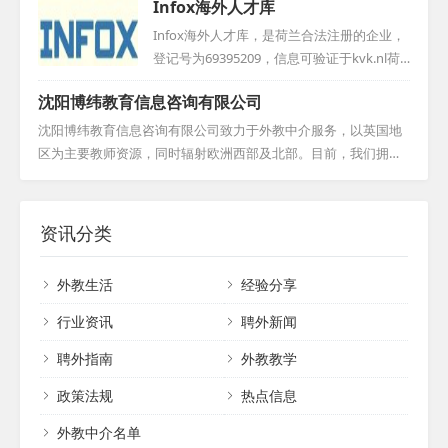
Infox海外人才库
求职者呈现众多权威工作机会的同时 ， 还提
海外招聘渠道，并积累了丰富的外教管理经
供TEFL证书培训服务 。 该公司运营模式类似
验。目前，我们致力于为全国各地的幼儿
Infox海外人才库，是荷兰合法注册的企业，
猎头公司 ， 旨在确保外教符合学校各项要求
园、培训学校、公立学校以及国际学校等机
登记号为69395209，信息可验证于kvk.nl荷
， 并维护双方的权益 。 其目标在于推动东
构提供全职外教中介服务，确保学校机构能
兰工商局官网。我们致力于搜寻与推荐外籍
西...
沈阳博纬教育信息咨询有限公司
够高效、合规地引进优秀的外籍教育人才。...
教育人才，特别是那些对教育事业怀有满腔
热情、富有爱心和责任心的优秀个体。无论
沈阳博纬教育信息咨询有限公司致力于外教中介服务，以英国地
是经验丰富的教育专家，还是怀揣梦想的毕
区为主要教师资源，同时辐射欧洲西部及北部。目前，我们拥有
业生，他们都汇聚于此，共同为教育事业贡
超过300名的外教储备，所有教师均为英语母语者，确保教学质
献力量。我们根据用人单位的特定需求，精
量。我们与英国精英ESL教育公司紧密合作，时刻保持教师信息的
心挑选，确保每一位外教都是最合适的人
更新，以提供最优质的教育资源。我们始终坚持以客户为中心，
资讯分类
选。...
为广大学子提供专业、高效的外教服务，助力他们更好地掌握英
语知识，开拓国际视野。...
外教生活
经验分享
行业资讯
聘外新闻
聘外指南
外教教学
政策法规
热点信息
外教中介名单