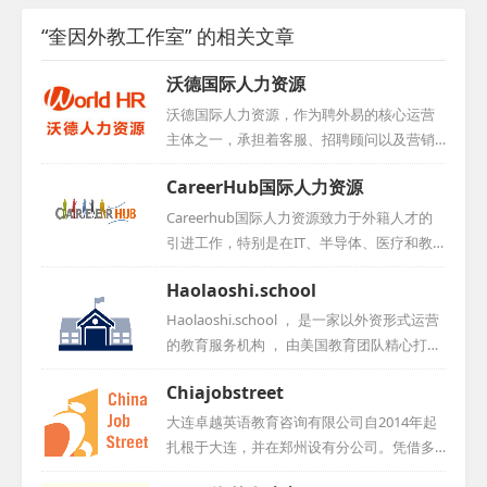
“奎因外教工作室” 的相关文章
沃德国际人力资源
沃德国际人力资源，作为聘外易的核心运营
主体之一，承担着客服、招聘顾问以及营销
团队等多重职责。凭借其在人力资源领域的
CareerHub国际人力资源
卓越表现，公司于2016年荣获中国互联网人
才招聘行业优秀示范企业称号，同时积极与
Careerhub国际人力资源致力于外籍人才的
学校展开合作，为行业输送优秀人才。...
引进工作，特别是在IT、半导体、医疗和教
育领域拥有丰富的经验。公司在北京、厦
Haolaoshi.school
门、台湾和石家庄等地均设有分公司，其中
石家庄分公司更是荣获市外专局颁发的2020
Haolaoshi.school ， 是一家以外资形式运营
年度引智工作站称号。...
的教育服务机构 ， 由美国教育团队精心打造
， 总部位于香港 。 其主要业务聚焦于协助中
Chiajobstreet
国学校招聘外籍教师 ， 以充分满足教学需求
。 此外 ， 为更好地服务外籍教师 ， 公司在
大连卓越英语教育咨询有限公司自2014年起
重庆设立了分支机构 ， 提供全方位的支持 。
扎根于大连，并在郑州设有分公司。凭借多
线上平台Haolaoshi . school的推出 ， 旨在为
年的外教服务市场经验，我们建立了完善的