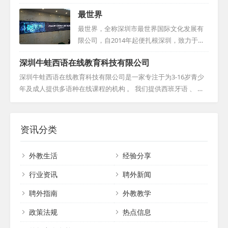
短，但凭借卓越的信誉和专业的服务，思悦
教育人才与国内教学机构，搭建起国际化的
最世界
教育已赢得了众多知名机构与个人的青睐，
桥梁。我们拥有一支专业的引才团队，他们
包括新东方、华尔街、流利英语、芝麻街英
不仅注重外教的整体素质，更在选拔过程中
最世界，全称深圳市最世界国际文化发展有
语等，并与他们签订了长期服务协议。我们
严格把关，确保外教水平达到高标准。我们
限公司，自2014年起便扎根深圳，致力于提
始终坚守诚信为本，坚持提供个性化服务，
的目标，是减轻用才机构的用人压力，降低
供专业的人力资源服务。公司由一群曾在美
全心全意为客户着想。期待与您的合作，共
深圳牛蛙西语在线教育科技有限公司
用人风险，让每一位合作伙伴都能安心、放
国工作，并专注于外国专家来华就业的精英
创美好未来。...
心。作为一家靠谱的外教中介机构，我们始
团队创立。最世界的业务聚焦于全球中高端
深圳牛蛙西语在线教育科技有限公司是一家专注于为3-16岁青少
终坚守诚信、专业、高效的服务宗旨，努力
国际人才的寻访、外国专家的就业安排、人
年及成人提供多语种在线课程的机构 。 我们提供西班牙语 、 英
为各方创造更多的价值。山东海德，愿与您
才评估和引进等方面，涵盖科学、教育、文
语 、 法语 、 德语等纯外教1对1教学 ， 通过互联网连接中国学生
携手共创美好未来，共同书写国际教育的华
化、卫生、商业等多个领域。我们的服务网
与国外母语教师 。 我们整合全球优质教育资源 ， 采用全外文环
章！...
络遍布全球30多个国家和地区，尤其在北美
境浸入式教学 ， 让学生感知多元化文化 ， 确保学习效果 。 资深
资讯分类
和欧洲设有多个合作招聘基地，同时在国内
教研团队 、 优质教材和课程体系 ， 辅以多种外教辅修课程 ， 拓
也拥有广泛的外国人才社区资源。凭借多年
展学生国际视野 。 我们拥有专业在线教学平台 ， 提供一站式高
外教生活
经验分享
积累，我们构建了众多国内外招聘平台，并
品质外语学习方案 ， 值得您的信赖 。...
衍生出丰富的精英人脉资源，形成了一座庞
行业资讯
聘外新闻
大的人才数据库。我们...
聘外指南
外教教学
政策法规
热点信息