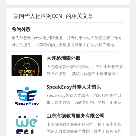
“美国华人社区网CCN” 的相关文章
希为外教
希为外教致力于外教招聘业务，并专注于办理工作签证和工作许
可证的服务，目前我们的主要服务区域集中在深圳和广州地
区。...
大连格瑞森外服
大连格瑞森外服经纪公司 ， 专注于外教托管
与中介服务 ， 其核心优势在于提供母语工签
外教 ， 外教资源丰富且稳定可靠 。 公司凭
SpeakEasy外籍人才猎头
借完善的服务体系 ， 确保客户在使用过程中
能够安心无忧 。 目前 ， 大连格瑞森已在全
SpeakEasy外籍人才猎头，自2016年创立以
国范围内与百家以上的合作机构建立了稳固
来，始终致力于为教育机构、学校、组织及
的合作关系 ， 赢得了广泛赞誉 。 我们诚挚
个人提供全面的人力与教育资源咨询服务。
山东海德教育服务有限公司
欢迎各界合作伙伴的加入 ， 共同开创美好未
团队骨干成员在国际教育领域深耕细作，拥
来 。...
有超过十年的丰富经验，并建立了广泛的外
山东海德教育服务有限公司，位于济南高新
籍教师资源及招聘网络。尽管成立时间尚
国际人力资源服务产业园，致力于服务海外