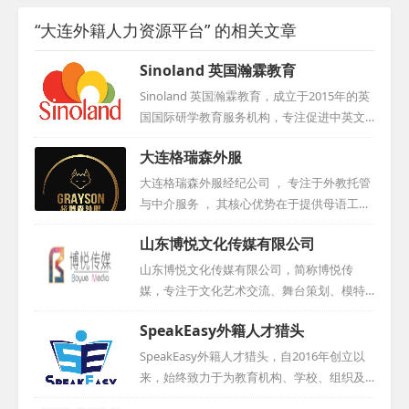
“大连外籍人力资源平台” 的相关文章
Sinoland 英国瀚霖教育
Sinoland 英国瀚霖教育，成立于2015年的英
国国际研学教育服务机构，专注促进中英文
化教育交流。其业务涵盖研学项目运作、地
大连格瑞森外服
接服务及教育咨询，提供定制研学、教师培
训和留学项目。凭借卓越表现，赢得良好口
大连格瑞森外服经纪公司 ， 专注于外教托管
碑，年接待学员近500人次。作为English UK
与中介服务 ， 其核心优势在于提供母语工签
认证会员，多次亮相国际峰会，展示专业实
外教 ， 外教资源丰富且稳定可靠 。 公司凭
山东博悦文化传媒有限公司
力。Sinoland拥有丰富教育资源，提供全方
借完善的服务体系 ， 确保客户在使用过程中
位、高质量的教育服务。...
能够安心无忧 。 目前 ， 大连格瑞森已在全
山东博悦文化传媒有限公司，简称博悦传
国范围内与百家以上的合作机构建立了稳固
媒，专注于文化艺术交流、舞台策划、模特
的合作关系 ， 赢得了广泛赞誉 。 我们诚挚
经纪、高端摄影摄像、广告设计与教育咨询
SpeakEasy外籍人才猎头
欢迎各界合作伙伴的加入 ， 共同开创美好未
等多元化业务。公司自成立以来，积极吸纳
来 。...
业内精英，以专业、认真、踏实的态度不断
SpeakEasy外籍人才猎头，自2016年创立以
推动国际化发展。博悦传媒不仅与国内同行
来，始终致力于为教育机构、学校、组织及
深入交流，更常赴国外学习先进理念，紧跟
个人提供全面的人力与教育资源咨询服务。