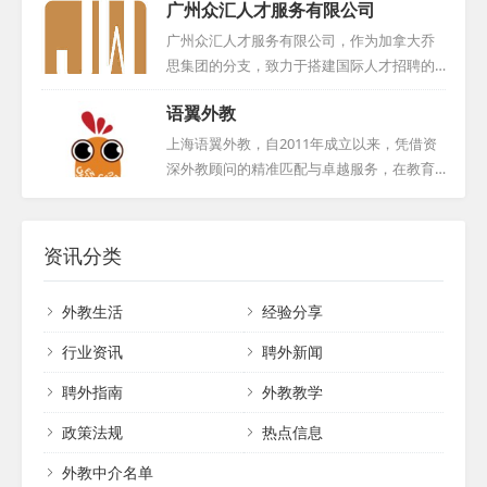
广州众汇人才服务有限公司
时代步伐，将国际视野融入实践。同时，公
团队骨干成员在国际教育领域深耕细作，拥
司还为外籍人才提供舒适的工作环境和优质
有超过十年的丰富经验，并建立了广泛的外
广州众汇人才服务有限公司，作为加拿大乔
福利，使每位员工都能在公司找到归属感与
籍教师资源及招聘网络。尽管成立时间尚
思集团的分支，致力于搭建国际人才招聘的
成就感。...
短，但凭借卓越的信誉和专业的服务，思悦
一站式平台。公司承袭乔思教育集团的核心
语翼外教
教育已赢得了众多知名机构与个人的青睐，
理念，精心打造从国际人才筛选、面试，到
包括新东方、华尔街、流利英语、芝麻街英
签证办理、入境指导等全链条定制化服务。
上海语翼外教，自2011年成立以来，凭借资
语等，并与他们签订了长期服务协议。我们
我们倾听企业招聘全球人才的诉求，也尊重
深外教顾问的精准匹配与卓越服务，在教育
始终坚守诚信为本，坚持提供个性化服务，
外籍候选人的求职意愿，力求提供最优质、
培训领域树立了良好口碑。作为上海语轶商
全心全意为客户着想。期待与您的合作，共
最贴心的全方位服务。通过广州众汇人才服
务咨询有限公司的核心板块，我们专注于为
创美好未来。...
务有限公司，企业和求职者都能找到满意的
各类教学机构、企事业单位及个人提供一对
资讯分类
合作伙伴，实现共赢。...
一英语外教服务。我们严格筛选每一位外教
候选人，本地外教必经面对面面试与Demo展
外教生活
经验分享
示，外地外教则通过电话或网络面试。我们
杜绝随意推荐，确保深入了解每位外教的背
行业资讯
聘外新闻
景与期望。我们对外教候选人要求严格，必
聘外指南
外教教学
须是来自英美加澳等母语国家的专业人士，
持有相关教师资格证，并拥有至少两年教学
政策法规
热点信息
经验。在服务期间，无论何种原因解约，我
们都将提供无限次免...
外教中介名单