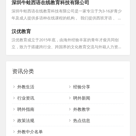
深圳牛蛙西语在线教育科技有限公司
化、卫生、商业等多个领域。我们的服务网
质量上乘。此外，我们的外教团队对于签证申请流程了如指掌，
络遍布全球30多个国家和地区，尤其在北美
他们大都已提前准备好如无犯罪记录证明等必要文件，一旦需
深圳牛蛙西语在线教育科技有限公司是一家专注于为3-16岁青少
和欧洲设有多个合作招聘基地，同时在国内
要，能够迅速完成相关手续，确保在一个月内顺利到岗，为学生
年及成人提供多语种在线课程的机构 。 我们提供西班牙语 、 英
也拥有广泛的外国人才社区资源。凭借多年
们提供稳定而高效的教学服务。...
语 、 法语 、 德语等纯外教1对1教学 ， 通过互联网连接中国学生
积累，我们构建了众多国内外招聘平台，并
汉优教育
与国外母语教师 。 我们整合全球优质教育资源 ， 采用全外文环
衍生出丰富的精英人脉资源，形成了一座庞
境浸入式教学 ， 让学生感知多元化文化 ， 确保学习效果 。 资深
汉优教育成立于2015年底，由海外经验丰富的青年才俊共同创
大的人才数据库。我们...
教研团队 、 优质教材和课程体系 ， 辅以多种外教辅修课程 ， 拓
立，致力于搭建跨行业、跨国界的文化教育交流与外籍人力资源
展学生国际视野 。 我们拥有专业在线教学平台 ， 提供一站式高
服务平台。汉优积极拓展海外市场，构建全面的人才服务体系，
品质外语学习方案 ， 值得您的信赖 。...
促进中西方文化交流与贸易合作。凭借专业的职业素养和技能，
汉优与欧美多所高校建立良好合作，稳定高质量的外籍人力资源
资讯分类
渠道。其汉语和英语培训得到广泛认可，汉语培训更受邀负责成
都市委外宣办的在线汉语版块。此外，汉优还成功举办国家外专
外教生活
经验分享
局的TEFL in China培训与考试，赢得了高度赞誉。汉优教育以诚
信、共赢为理念，持续推动教育行业的进步与发展。...
行业资讯
聘外新闻
聘外指南
外教教学
政策法规
热点信息
外教中介名单