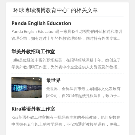
“环球博瑞淄博教育中心” 的相关文章
Panda English Education
Panda English Education是一家具备全球视野的外籍招聘和培训
管理公司，拥有超过十年的外教管理经验，同时持有外国专家证
及办学许可证。自成立以来，我们一直致力于为多家知名民办幼
举美外教招聘工作室
儿园和小学（诸如浦东的爱绿幼儿园、海富金太阳幼儿园、世纪
星幼儿园、万科实验小学、七宝外国语小学、洋泾外国语小学、
Julie是位经验丰富的职场精英，在招聘领域深耕十年。她创立了
菊园小学和海桐小学等）稳定地输送外教老师，为这些学校提供
举美外教招聘工作室，为外资中小企业提供人力资源及外教招聘
了质量上乘且数量充足的师资支持，因此在业界赢得了广泛的好
的专业咨询。此前，她加入美国各州在华中心，为欲入华的美国
最世界
评与卓越的口碑。...
企业招聘人才。她还曾服务于荷兰的International Top Talent，
担任项目经理，为荷兰机构和企业招募中国人才。Julie还曾在Sta
最世界，全称深圳市最世界国际文化发展有
nton Chase担任总监，并在美国凤凰城的私募基金工作。她还曾
限公司，自2014年起便扎根深圳，致力于提
在可口可乐中国总部负责策略采购，早期在德国工业公司工作，
供专业的人力资源服务。公司由一群曾在美
Kira英语外教工作室
并在上海财经大学教授英语。Julie毕业于美国雷鸟全球管理学
国工作，并专注于外国专家来华就业的精英
院，并持有华东师...
团队创立。最世界的业务聚焦于全球中高端
Kira英语外教工作室拥有一批经验丰富的外籍教师，他们多数在
国际人才的寻访、外国专家的就业安排、人
中国拥有五年以上的教学经验，不仅精通所教授的课程，更熟悉
才评估和引进等方面，涵盖科学、教育、文
中国学生的学习习惯和文化背景，从而能够因材施教，确保教学