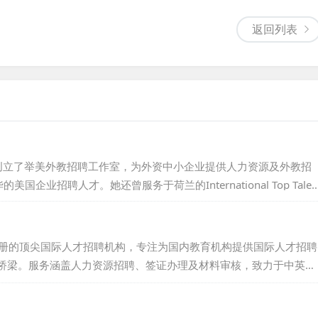
返回列表
她创立了举美外教招聘工作室，为外资中小企业提供人力资源及外教招
招聘人才。她还曾服务于荷兰的International Top Talen
曾在Stanton Chase担任总监，并在美国凤凰城的私募基金工作。
工作，并在上海财经大学教授英语。Julie毕业于美国雷鸟全球管
是英国注册的顶尖国际人才招聘机构，专注为国内教育机构提供国际人才招聘
桥梁。服务涵盖人力资源招聘、签证办理及材料审核，致力于中英文
体和网站等，实时更新招聘信息，并在英国主流招聘平台投放广