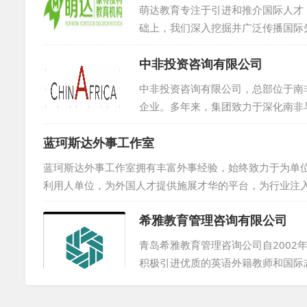
萌达教育专注于引进和推介国际人才
础上，我们深入挖掘并广泛传播国际
城市、社区、家庭乃至个人提供丰富
中非投资咨询有限公司
言的多国语言外籍人才库，这些人才
的活力与生机。借助这一独特的平台
中非投资咨询有限公司，总部位于南
进，推动教育事业繁荣发展。...
企业。多年来，集团致力于深化南非
与人员交流的关键纽带。旗下中非投
蓝珂斯达外事工作室
团资源，与当地人力资源机构、高校
优质外教，更助力海外人才在中国实现
蓝珂斯达外事工作室拥有丰富外事经验，始终致力于为单
利用人单位，为外国人才提供施展才华的平台，为行业注入新
希雅教育管理咨询有限公司
青岛希雅教育管理咨询公司自2002
积极引进优质的英语外籍教师和国际
雅公司拥有多样的外教招聘途径。经
教均来自欧美，拥有中国教学经验或