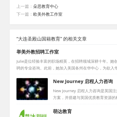
上一篇：
朵思教育中心
下一篇：
欧美外教工作室
“大连圣殿山国籍教育” 的相关文章
举美外教招聘工作室
Julie是位经验丰富的职场精英，在招聘领域深耕十年。
聘的专业咨询。此前，她加入美国各州在华中心，为欲入华的美国企业
t，担任项目经理，为荷兰机构和企业招募中国人才。Julie还
New Journey 启程人力咨询
还曾在可口可乐中国总部负责策略采购，早期在德国工业公司
理学院，并持有华东师...
New Journey 启程人力咨询
方案，并搭建与英国优质教育资源的
化交流推广。通过广告宣传、社交媒
萌达教育
告。...