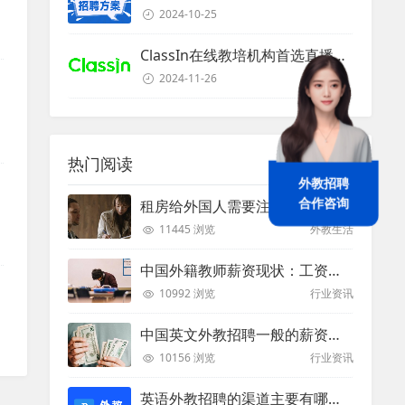
2024-10-25
ClassIn在线教培机构首选直播课堂服务商
2024-11-26
热门阅读
外教招聘
租房给外国人需要注意些什么？
合作咨询
11445 浏览
外教生活
中国外籍教师薪资现状：工资和待遇都非常高
10992 浏览
行业资讯
中国英文外教招聘一般的薪资是多少？
10156 浏览
行业资讯
英语外教招聘的渠道主要有哪些？