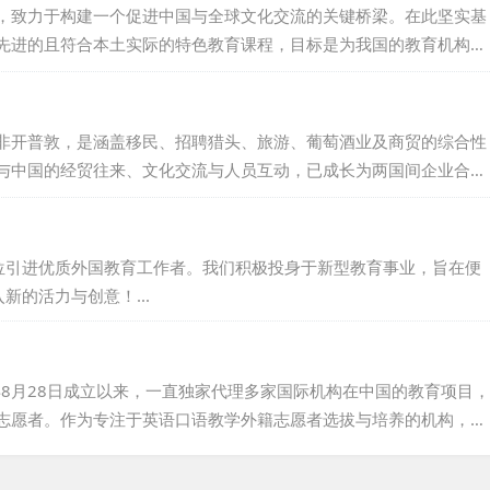
，致力于构建一个促进中国与全球文化交流的关键桥梁。在此坚实基
先进的且符合本土实际的特色教育课程，目标是为我国的教育机构、
多彩的教育资源。值得一提的是，我们拥有一个以英语为主要交流语
在教育领域具有深厚的积累，能为我国的文化交流与教育事业注入新
，我们期待进一步加深中国与世界各国之间的交流与理解，携手共
非开普敦，是涵盖移民、招聘猎头、旅游、葡萄酒业及商贸的综合性
与中国的经贸往来、文化交流与人员互动，已成长为两国间企业合作
资咨询有限公司，专注于外籍人才招聘、管理、服务及推广，凭借集
紧密合作，保障外教资源的稳定供应。公司不仅为国内教育机构引进
事业与生活梦想，提供全面支持。...
位引进优质外国教育工作者。我们积极投身于新型教育事业，旨在便
的活力与创意！...
年8月28日成立以来，一直独家代理多家国际机构在中国的教育项目，
志愿者。作为专注于英语口语教学外籍志愿者选拔与培养的机构，希
过十年的发展，我们整合了丰富的国外资源与国内人才优势。所有外
TEFL证书，能充分满足国内学校的教学需求。长期致力于中外文化交