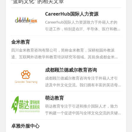
“蓝屿文化” 的相关文章
CareerHub国际人力资源
Careerhub国际人力资源致力于外籍人才的
引进工作，特别是在IT、半导体、医疗和教
育领域拥有丰富的经验。公司在北京、厦
金米教育
门、台湾和石家庄等地均设有分公司，其中
石家庄分公司更是荣获市外专局颁发的2020
四川金米教育咨询有限公司，简称金米教育，深耕校园外教派
年度引智工作站称号。...
遣、互联网外语教学和教育培训研究等领域。其前身成都金米文
化传播有限公司自2012年5月成立以来，已积累七年多的丰富经
成都顾兰德威尔教育咨询
验。金米教育在外教派遣领域表现卓越，为成都五十多所中小
学、幼儿园提供优质服务，并逐步扩大至川内乃至全国范围。随
成都顾兰德威尔教育咨询专注于外籍人才引
着《国家中长期教育改革和发展规划纲要》的推进，金米教育期
进及中外文化交流。我们拥有丰富的英语母
望与您携手，共同探索外语教学模式的创新与技术融合，丰富教
语外籍人才资源，这些人才大多来自英美等
萌达教育
学内容，打造特色品牌，成为您提升外语教学水平的最佳助手和
国家，并且多数未曾踏足中国，易于融入并
合作伙伴，共绘教育新篇。...
适应新环境。多年的积累使我们与众多国外
萌达教育专注于引进和推介国际人才，致力
机构和个人建立了紧密合作关系，确保能够
于构建一个促进中国与全球文化交流的关键
长期稳定地提供优秀人才。我们的服务收费
桥梁。在此坚实基础上，我们深入挖掘并广
卓雅外服中心
合理，符合市场行情。如果您有招聘需求，
泛传播国际先进的且符合本土实际的特色教