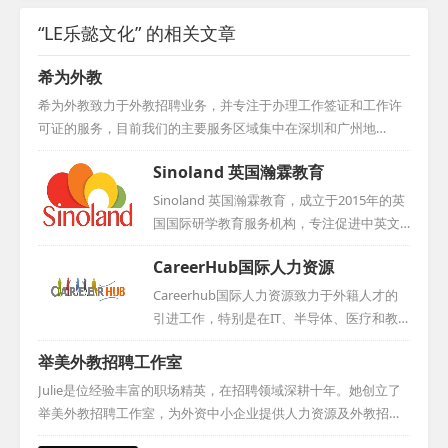
“LE乐懿文化” 的相关文章
希为外教
希为外教致力于外教招聘业务，并专注于办理工作签证和工作许
可证的服务，目前我们的主要服务区域集中在深圳和广州地
区。...
Sinoland 英国瀚霖教育
Sinoland 英国瀚霖教育，成立于2015年的英
国国际研学教育服务机构，专注促进中英文
化教育交流。其业务涵盖研学项目运作、地
CareerHub国际人力资源
接服务及教育咨询，提供定制研学、教师培
训和留学项目。凭借卓越表现，赢得良好口
Careerhub国际人力资源致力于外籍人才的
碑，年接待学员近500人次。作为English UK
引进工作，特别是在IT、半导体、医疗和教
认证会员，多次亮相国际峰会，展示专业实
育领域拥有丰富的经验。公司在北京、厦
举美外教招聘工作室
力。Sinoland拥有丰富教育资源，提供全方
门、台湾和石家庄等地均设有分公司，其中
位、高质量的教育服务。...
石家庄分公司更是荣获市外专局颁发的2020
Julie是位经验丰富的职场精英，在招聘领域深耕十年。她创立了
年度引智工作站称号。...
举美外教招聘工作室，为外资中小企业提供人力资源及外教招聘
的专业咨询。此前，她加入美国各州在华中心，为欲入华的美国