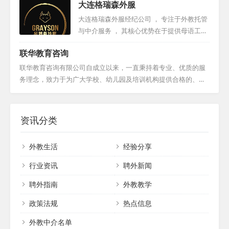
大连格瑞森外服
企业招聘人才。她还曾服务于荷兰的International Top Talent，
担任项目经理，为荷兰机构和企业招募中国人才。Julie还曾在Sta
大连格瑞森外服经纪公司 ， 专注于外教托管
nton Chase担任总监，并在美国凤凰城的私募基金工作。她还曾
与中介服务 ， 其核心优势在于提供母语工签
在可口可乐中国总部负责策略采购，早期在德国工业公司工作，
外教 ， 外教资源丰富且稳定可靠 。 公司凭
联华教育咨询
并在上海财经大学教授英语。Julie毕业于美国雷鸟全球管理学
借完善的服务体系 ， 确保客户在使用过程中
院，并持有华东师...
能够安心无忧 。 目前 ， 大连格瑞森已在全
联华教育咨询有限公司自成立以来，一直秉持着专业、优质的服
国范围内与百家以上的合作机构建立了稳固
务理念，致力于为广大学校、幼儿园及培训机构提供合格的、经
的合作关系 ， 赢得了广泛赞誉 。 我们诚挚
验丰富的欧美外教。我们深知外教在提升教学质量、拓宽学生国
欢迎各界合作伙伴的加入 ， 共同开创美好未
际视野方面的重要性，因此，在选拔外教时，我们严格把关，确
来 。...
保每一位外教都具备优秀的专业素养和教学能力。同时，我们也
资讯分类
注重外教的文化适应能力和沟通能力，以确保他们能够更好地融
入中国的教学环境，为学生提供更加优质的教学服务。...
外教生活
经验分享
行业资讯
聘外新闻
聘外指南
外教教学
政策法规
热点信息
外教中介名单