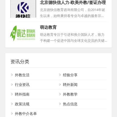
全心全意为客户着想。期待与您的合作，共
北京德快信人力-欧美外教/签证办理
务咨询有限公司的核心板块，我们专注于为
创美好未来。...
各类教学机构、企事业单位及个人提供一对
北京德快信教育咨询有限公司，自2014年诞
一英语外教服务。我们严格筛选每一位外教
生以来，始终秉持着专业与卓越的服务宗
候选人，本地外教必经面对面面试与Demo展
旨。公司前身是北京博然智学教育科技有限
萌达教育
示，外地外教则通过电话或网络面试。我们
公司，经过岁月的洗礼与业务的不断拓展，
杜绝随意推荐，确保深入了解每位外教的背
最终蜕变成为如今的名字——北京德快信教
萌达教育专注于引进和推介国际人才，致力
景与期望。我们对外教候选人要求严格，必
育咨询有限公司。这家公司致力于成为一家
于构建一个促进中国与全球文化交流的关键
须是来自英美加澳等母语国家的专业人士，
引领行业的优质聘外方案服务商，以深厚的
桥梁。在此坚实基础上，我们深入挖掘并广
持有相关教师资格证，并拥有至少两年教学
行业经验和专业的服务团队，为广大客户提
泛传播国际先进的且符合本土实际的特色教
经验。在服务期间，无论何种原因解约，我
供高效、精准的聘外解决方案。无论是企业
育课程，目标是为我国的教育机构、城市、
资讯分类
们都将提供无限次免...
的海外招聘需求，还是个人的国际职业发展
社区、家庭乃至个人提供丰富多彩的教育资
规划，德快信都能凭借自身的专业能力和资
源。值得一提的是，我们拥有一个以英语为
外教生活
经验分享
源优势，为客户提供全方位、个性化的服
主要交流语言的多国语言外籍人才库，这些
务，助力客户实现国际化的人才发展战略。...
人才在教育领域具有深厚的积累，能为我国
行业资讯
聘外新闻
的文化交流与教育事业注入新的活力与生
聘外指南
外教教学
机。借助这一独特的平台，我们期待进一步
加深中国与世界各国之间的交流与理解，携
政策法规
热点信息
手共进，推动教育事业繁荣发展。...
外教中介名单