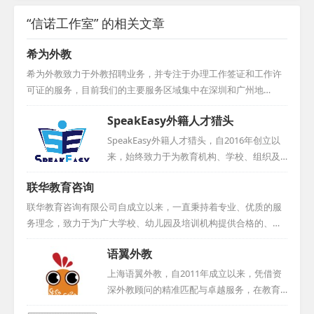
“信诺工作室” 的相关文章
希为外教
希为外教致力于外教招聘业务，并专注于办理工作签证和工作许
可证的服务，目前我们的主要服务区域集中在深圳和广州地
区。...
SpeakEasy外籍人才猎头
SpeakEasy外籍人才猎头，自2016年创立以
来，始终致力于为教育机构、学校、组织及
个人提供全面的人力与教育资源咨询服务。
联华教育咨询
团队骨干成员在国际教育领域深耕细作，拥
有超过十年的丰富经验，并建立了广泛的外
联华教育咨询有限公司自成立以来，一直秉持着专业、优质的服
籍教师资源及招聘网络。尽管成立时间尚
务理念，致力于为广大学校、幼儿园及培训机构提供合格的、经
短，但凭借卓越的信誉和专业的服务，思悦
验丰富的欧美外教。我们深知外教在提升教学质量、拓宽学生国
语翼外教
教育已赢得了众多知名机构与个人的青睐，
际视野方面的重要性，因此，在选拔外教时，我们严格把关，确
包括新东方、华尔街、流利英语、芝麻街英
保每一位外教都具备优秀的专业素养和教学能力。同时，我们也
上海语翼外教，自2011年成立以来，凭借资
语等，并与他们签订了长期服务协议。我们
注重外教的文化适应能力和沟通能力，以确保他们能够更好地融
深外教顾问的精准匹配与卓越服务，在教育
始终坚守诚信为本，坚持提供个性化服务，
入中国的教学环境，为学生提供更加优质的教学服务。...
培训领域树立了良好口碑。作为上海语轶商