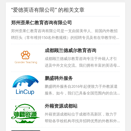
“爱德英语有限公司” 的相关文章
郑州歪果仁教育咨询有限公司
郑州歪果仁教育咨询有限公司是一支由留美华人、前国内外教招
聘巨头（常年维持150名外教规模）的招聘专员及有在华教学经历
的美籍人员构成的专业外教招聘队伍。我们的宗旨是：不只是引
成都顾兰德威尔教育咨询
进外国人当老师，而是挑选优秀的外籍教师来华执教。对于学
校，我们依据外教的学历背景与工作经验，为他们精准挑选高质
成都顾兰德威尔教育咨询专注于外籍人才引
量的外籍教师，他们大多拥有教育类学士、硕士、博士学位，并
进及中外文化交流。我们拥有丰富的英语母
持有TESOL证书及丰富教学经验，极大地提升了学校面试外教的
语外籍人才资源，这些人才大多来自英美等
鹏盛聘外服务
成功率。对于外教，我们则从工作地点、待遇、工作时间及学校
国家，并且多数未曾踏足中国，易于融入并
教学理念等方面严格筛选接受单位，确保外教在华的工作与生活
适应新环境。多年的积累使我们与众多国外
鹏盛聘外服务自2016年起便致力于外教派遣
品质。我们...
机构和个人建立了紧密合作关系，确保能够
服务。如今，我们已具备全国范围内的合法
长期稳定地提供优秀人才。我们的服务收费
派遣资质，外教均持有有效工作签证。在短
外籍资源成都站
合理，符合市场行情。如果您有招聘需求，
短三年多的时间里，我们成功为超过200家幼
无论是学校还是其他机构，都可与我们取得
儿教育机构、约1200家语言培训及国际学校
外籍资源成都站位于成都市高新区，致力于
联系，我们将为您提供详细的信息和专业的
等机构，输送了大批外籍专业人才。我们不
帮助各学校机构寻找并招聘优秀的外教和外
咨询，共同推动中外文化交流与教育事业的
仅提供外教资源，还负责代办相关用工手
籍员工。他们深知人才对于机构发展的重要