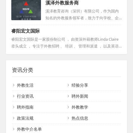
发展。...
溪泽外教服务商
续，为企业合法聘用外籍人士提供一站式解
性，因此始终保持着严谨、专业的态度，力
决方案。我们致力于助力您的企业加速“国际
求为合作伙伴提供最合适的人选。此外，该
溪泽教育咨询（深圳）有限公司，作为国内
化”进程，竭诚为您提供专业、高效的服
工作室还定期举办国外高校招聘会，为求职
知名的外教服务领军者，致力于向学校、企
务。...
者与用人单位之间搭建了一座沟通的桥梁。
业及个人提供优质外教资源。公司专注外教
睿阳宏文国际
同时，他们也为国内单位提供协助，帮助它
人才的选拔与培养，确保每位外教都具备卓
们前往美国校园进行校园招聘，进一步拓宽
越的教学能力。溪泽教育咨询（深圳）有限
睿阳宏文国际是一家股份制公司 ， 由资深外籍教师Linda Claire
了人才选拔的渠道。该工作室始终致力于提
公司矢志不渝地追求卓越，力求成为全国外
牵头成立 ， 专注于外教招聘 、 培训 、 管理和派遣 ， 以及英语
供最优质的服务，为各学校机构实现国际化
教服务行业的标杆，为广大学子和企业提供
口语教材的开发 。 经过多年的努力 ， 公司已成为行业翘楚 ， 与
发展助力。...
更为出色的教育支持与人才输送服务。...
国内外知名教育机构建立了长期合作关系 ， 成功为众多公立学校
、 贵族学校和培训机构提供了优质的口语教师资源 。 公司始终
资讯分类
坚守 “ 一切为了学生 ， 为了学生一切 ” 的宗旨 ， 致力于提供高素
质的口语教师 。 2011年 ， 公司自主研发的 《 学生英语口语 》
外教生活
经验分享
系列教材 ， 以生动的情节和实用的内容 ， 深受...
行业资讯
聘外新闻
聘外指南
外教教学
政策法规
热点信息
外教中介名单