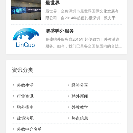
最世界
成功率。对于外教，我们则从工作地点、待遇、工作时间及学校
企业招聘人才。她还曾服务于荷兰的International Top Talent，
教学理念等方面严格筛选接受单位，确保外教在华的工作与生活
担任项目经理，为荷兰机构和企业招募中国人才。Julie还曾在Sta
最世界，全称深圳市最世界国际文化发展有
品质。我们...
nton Chase担任总监，并在美国凤凰城的私募基金工作。她还曾
限公司，自2014年起便扎根深圳，致力于提
在可口可乐中国总部负责策略采购，早期在德国工业公司工作，
供专业的人力资源服务。公司由一群曾在美
鹏盛聘外服务
并在上海财经大学教授英语。Julie毕业于美国雷鸟全球管理学
国工作，并专注于外国专家来华就业的精英
院，并持有华东师...
团队创立。最世界的业务聚焦于全球中高端
鹏盛聘外服务自2016年起便致力于外教派遣
国际人才的寻访、外国专家的就业安排、人
服务。如今，我们已具备全国范围内的合法
才评估和引进等方面，涵盖科学、教育、文
派遣资质，外教均持有有效工作签证。在短
化、卫生、商业等多个领域。我们的服务网
短三年多的时间里，我们成功为超过200家幼
络遍布全球30多个国家和地区，尤其在北美
儿教育机构、约1200家语言培训及国际学校
资讯分类
和欧洲设有多个合作招聘基地，同时在国内
等机构，输送了大批外籍专业人才。我们不
也拥有广泛的外国人才社区资源。凭借多年
仅提供外教资源，还负责代办相关用工手
外教生活
经验分享
积累，我们构建了众多国内外招聘平台，并
续，为企业合法聘用外籍人士提供一站式解
衍生出丰富的精英人脉资源，形成了一座庞
决方案。我们致力于助力您的企业加速“国际
行业资讯
聘外新闻
大的人才数据库。我们...
化”进程，竭诚为您提供专业、高效的服
聘外指南
外教教学
务。...
政策法规
热点信息
外教中介名单