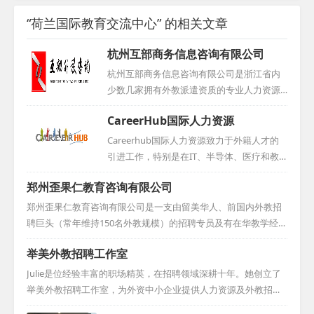
“荷兰国际教育交流中心” 的相关文章
杭州互部商务信息咨询有限公司
杭州互部商务信息咨询有限公司是浙江省内
少数几家拥有外教派遣资质的专业人力资源
机构，核心业务涵盖外教推荐、代招、派遣
CareerHub国际人力资源
及签证代理。目前，我们的服务已遍布全
国，并延伸至海外，如加拿大、英国和南非
Careerhub国际人力资源致力于外籍人才的
等地均设有办事处。...
引进工作，特别是在IT、半导体、医疗和教
育领域拥有丰富的经验。公司在北京、厦
郑州歪果仁教育咨询有限公司
门、台湾和石家庄等地均设有分公司，其中
石家庄分公司更是荣获市外专局颁发的2020
郑州歪果仁教育咨询有限公司是一支由留美华人、前国内外教招
年度引智工作站称号。...
聘巨头（常年维持150名外教规模）的招聘专员及有在华教学经历
的美籍人员构成的专业外教招聘队伍。我们的宗旨是：不只是引
举美外教招聘工作室
进外国人当老师，而是挑选优秀的外籍教师来华执教。对于学
校，我们依据外教的学历背景与工作经验，为他们精准挑选高质
Julie是位经验丰富的职场精英，在招聘领域深耕十年。她创立了
量的外籍教师，他们大多拥有教育类学士、硕士、博士学位，并
举美外教招聘工作室，为外资中小企业提供人力资源及外教招聘
持有TESOL证书及丰富教学经验，极大地提升了学校面试外教的
的专业咨询。此前，她加入美国各州在华中心，为欲入华的美国