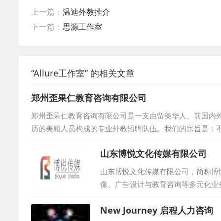
上一篇：
温迪外教推介
下一篇：
思源工作室
“Allure工作室” 的相关文章
郑州歪果仁教育咨询有限公司
郑州歪果仁教育咨询有限公司是一支由留美华人、前国内外
历的美籍人员构成的专业外教招聘队伍。我们的宗旨是：
学校，我们依据外教的学历背景与工作经验，为他们精准
山东博悦文化传媒有限公司
位，并持有TESOL证书及丰富教学经验，极大地提升了
间及学校教学理念等方面严格筛选接受单位，确保外教在华的
山东博悦文化传媒有限公司，简称博
像、广告设计与教育咨询等多元化业
度不断推动国际化发展。博悦传媒不
New Journey 启程人力咨询
将国际视野融入实践。同时，公司还