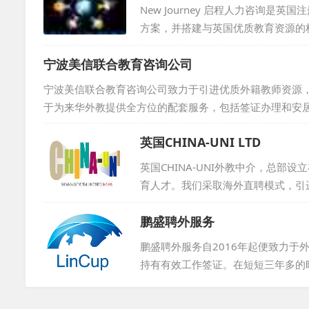
找到归属感与成就感。...
New Journey 启程人力咨询
方案，并搭建与英国优质教育资源的
化交流推广。通过广告宣传、社交媒
宁波美信联合教育咨询公司
告。...
宁波美信联合教育咨询公司致力于引进优质外籍教师资源
于为来华外教提供全方位的配套服务，包括签证办理和安
拓宽外教人才库，我们在海外设有多个站点，积极发掘并
英国CHINA-UNI LTD
对每位候选人的资历进行严格审核，确保所推荐的外教不
供安全可靠的用人选择。...
英国CHINA-UNI外教中介，总
育人才。我们采取海外直聘模式，引
理，从而有效避免了因经验过于丰富
鹏盛聘外服务
外教到岗三个月内表现不佳，将免费
得了客户的广泛赞誉。选择CHINA-
鹏盛聘外服务自2016年起便致力
持有有效工作签证。在短短三年多的时
国际学校等机构，输送了大批外籍专
合法聘用外籍人士提供一站式解决方