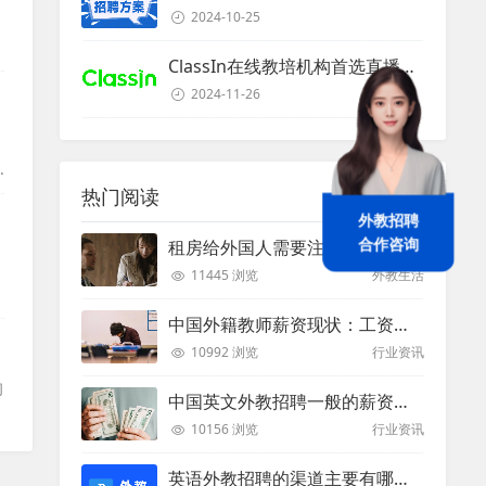
2024-10-25
ClassIn在线教培机构首选直播课堂服务商
2024-11-26
热门阅读
外教招聘
租房给外国人需要注意些什么？
合作咨询
11445 浏览
外教生活
中国外籍教师薪资现状：工资和待遇都非常高
10992 浏览
行业资讯
均
中国英文外教招聘一般的薪资是多少？
10156 浏览
行业资讯
英语外教招聘的渠道主要有哪些？