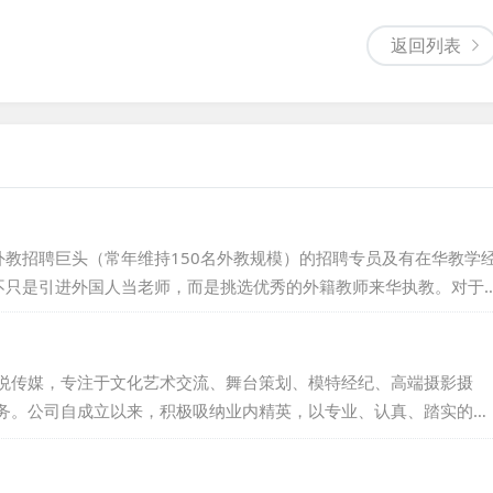
返回列表
教招聘巨头（常年维持150名外教规模）的招聘专员及有在华教学
不只是引进外国人当老师，而是挑选优秀的外籍教师来华执教。对于
挑选高质量的外籍教师，他们大多拥有教育类学士、硕士、博士学
学校面试外教的成功率。对于外教，我们则从工作地点、待遇、工作时
工作与生活品质。我们...
悦传媒，专注于文化艺术交流、舞台策划、模特经纪、高端摄影摄
务。公司自成立以来，积极吸纳业内精英，以专业、认真、踏实的态
仅与国内同行深入交流，更常赴国外学习先进理念，紧跟时代步伐，
为外籍人才提供舒适的工作环境和优质福利，使每位员工都能在公司