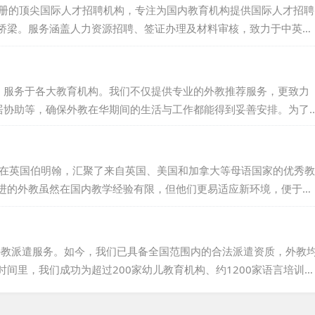
是英国注册的顶尖国际人才招聘机构，专注为国内教育机构提供国际人才招聘
桥梁。服务涵盖人力资源招聘、签证办理及材料审核，致力于中英文
体和网站等，实时更新招聘信息，并在英国主流招聘平台投放广
，服务于各大教育机构。我们不仅提供专业的外教推荐服务，更致力
居协助等，确保外教在华期间的生活与工作都能得到妥善安排。为了
吸引更多优秀、合格的外籍教师来华发展。在推荐外教之前，我们会
仅具备优秀的专业素养，更具备高度的职业道德和责任感，为学校提
部设立在英国伯明翰，汇聚了来自英国、美国和加拿大等母语国家的优秀教
进的外教虽然在国内教学经验有限，但他们更易适应新环境，便于管
而难以适应新变化的老教师现象。我们秉持诚信原则，郑重承诺：若
为您更换。多年来，我们与国内众多学校建立了稳固的合作关系，赢
UNI，意味着选择了专业、可靠的外教服务伙伴。...
于外教派遣服务。如今，我们已具备全国范围内的合法派遣资质，外教
间里，我们成功为超过200家幼儿教育机构、约1200家语言培训及
业人才。我们不仅提供外教资源，还负责代办相关用工手续，为企业
案。我们致力于助力您的企业加速“国际化”进程，竭诚为您提供专